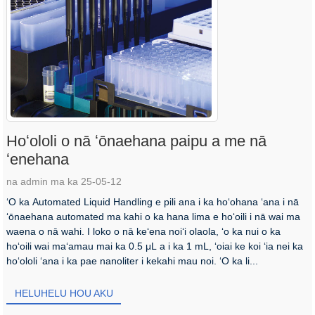
Hoʻololi o nā ʻōnaehana paipu a me nā
ʻenehana
na admin ma ka 25-05-12
ʻO ka Automated Liquid Handling e pili ana i ka hoʻohana ʻana i nā
ʻōnaehana automated ma kahi o ka hana lima e hoʻoili i nā wai ma
waena o nā wahi. I loko o nā keʻena noiʻi olaola, ʻo ka nui o ka
hoʻoili wai maʻamau mai ka 0.5 μL a i ka 1 mL, ʻoiai ke koi ʻia nei ka
hoʻololi ʻana i ka pae nanoliter i kekahi mau noi. ʻO ka li...
HELUHELU HOU AKU