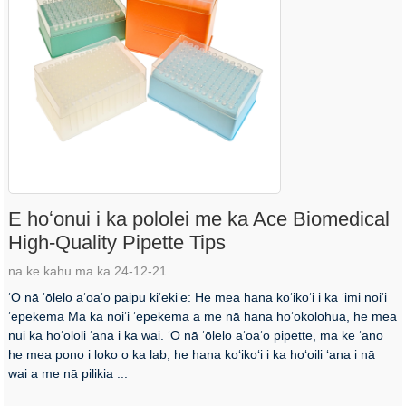
E hoʻonui i ka pololei me ka Ace Biomedical
High-Quality Pipette Tips
na ke kahu ma ka 24-12-21
ʻO nā ʻōlelo aʻoaʻo paipu kiʻekiʻe: He mea hana koʻikoʻi i ka ʻimi noiʻi
ʻepekema Ma ka noiʻi ʻepekema a me nā hana hoʻokolohua, he mea
nui ka hoʻololi ʻana i ka wai. ʻO nā ʻōlelo aʻoaʻo pipette, ma ke ʻano
he mea pono i loko o ka lab, he hana koʻikoʻi i ka hoʻoili ʻana i nā
wai a me nā pilikia ...