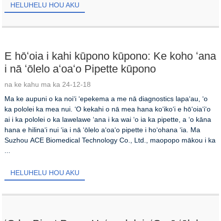
HELUHELU HOU AKU
E hōʻoia i kahi kūpono kūpono: Ke koho ʻana
i nā ʻōlelo aʻoaʻo Pipette kūpono
na ke kahu ma ka 24-12-18
Ma ke aupuni o ka noiʻi ʻepekema a me nā diagnostics lapaʻau, ʻo
ka pololei ka mea nui. ʻO kekahi o nā mea hana koʻikoʻi e hōʻoiaʻiʻo
ai i ka pololei o ka lawelawe ʻana i ka wai ʻo ia ka pipette, a ʻo kāna
hana e hilinaʻi nui ʻia i nā ʻōlelo aʻoaʻo pipette i hoʻohana ʻia. Ma
Suzhou ACE Biomedical Technology Co., Ltd., maopopo mākou i ka
...
HELUHELU HOU AKU