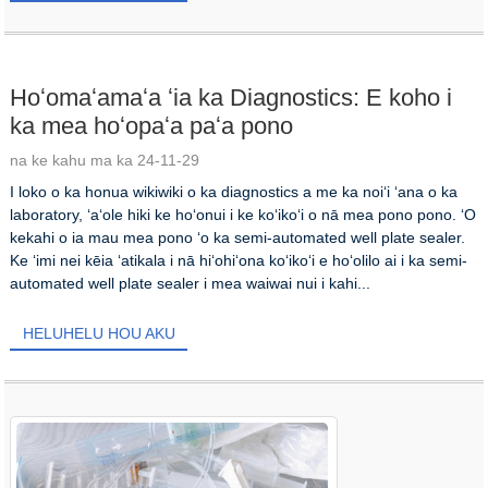
Hoʻomaʻamaʻa ʻia ka Diagnostics: E koho i
ka mea hoʻopaʻa paʻa pono
na ke kahu ma ka 24-11-29
I loko o ka honua wikiwiki o ka diagnostics a me ka noiʻi ʻana o ka
laboratory, ʻaʻole hiki ke hoʻonui i ke koʻikoʻi o nā mea pono pono. ʻO
kekahi o ia mau mea pono ʻo ka semi-automated well plate sealer.
Ke ʻimi nei kēia ʻatikala i nā hiʻohiʻona koʻikoʻi e hoʻolilo ai i ka semi-
automated well plate sealer i mea waiwai nui i kahi...
HELUHELU HOU AKU