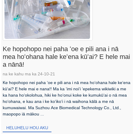
Ke hopohopo nei paha ʻoe e pili ana i nā
mea hoʻohana hale keʻena kūʻai? E hele mai
a nānā!
na ke kahu ma ka 24-10-21
Ke hopohopo nei paha ʻoe e pili ana i nā mea hoʻohana hale keʻena
kūʻai? E hele mai e nana!! Ma ka ʻimi noiʻi ʻepekema wikiwiki a me
ka hana hoʻokolohua, hiki ke hoʻonui koke ke kumukūʻai o nā mea
hoʻohana, e kau ana i ke koʻikoʻi i nā waihona kālā a me nā
kumuwaiwai. Ma Suzhou Ace Biomedical Technology Co., Ltd.,
maopopo iā mākou ...
HELUHELU HOU AKU