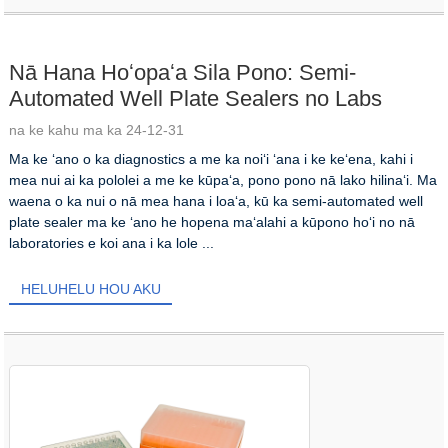
Nā Hana Hoʻopaʻa Sila Pono: Semi-
Automated Well Plate Sealers no Labs
na ke kahu ma ka 24-12-31
Ma ke ʻano o ka diagnostics a me ka noiʻi ʻana i ke keʻena, kahi i
mea nui ai ka pololei a me ke kūpaʻa, pono pono nā lako hilinaʻi. Ma
waena o ka nui o nā mea hana i loaʻa, kū ka semi-automated well
plate sealer ma ke ʻano he hopena maʻalahi a kūpono hoʻi no nā
laboratories e koi ana i ka lole ...
HELUHELU HOU AKU