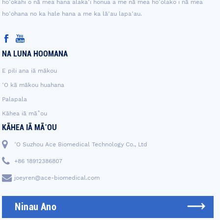
hoʻokahi o nā mea hana alakaʻi honua a me nā mea hoʻolako i nā mea
hoʻohana no ka hale hana a me ka lāʻau lapaʻau.
NA LUNA HOOMANA
E pili ana iā mākou
ʻO kā mākou huahana
Palapala
Kāhea iā mā˚ou
KĀHEA IĀ MĀ˚OU
ʻO Suzhou Ace Biomedical Technology Co., Ltd
+86 18912386807
joeyren@ace-biomedical.com
Ninau Ano