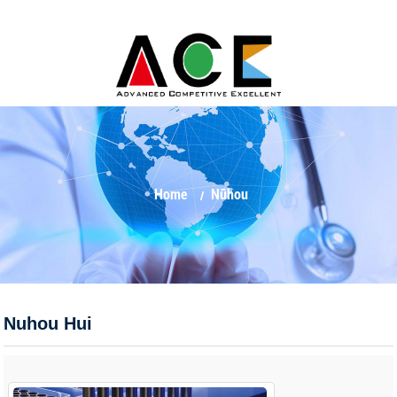
Home
Nūhou
Nuhou Hui