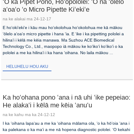
ʻO ka Pipet Pono, Hoʻopololei: ʻO nā ʻōlelo
aʻoaʻo ʻo Micro Pipette Kiʻekiʻe
na ke alakai ma 24-12-17
E hoʻokiʻekiʻe i kāu mau hoʻokolohua hoʻokolohua me kā mākou
ʻōlelo aʻoaʻo micro pipette i hana ʻia. E ʻike i ka pipetting pololei a
hilinaʻi i kēlā me kēia manawa. Ma Suzhou ACE Biomedical
Technology Co., Ltd., maopopo iā mākou ke koʻikoʻi koʻikoʻi o ka
pololei a me ka hilinaʻi i ka hana ʻoihana. No laila mākou ...
HELUHELU HOU AKU
Ka hoʻohana pono ʻana i nā uhi ʻike pepeiao:
He alakaʻi i kēlā me kēia ʻanuʻu
na ke kahu ma ka 24-12-12
I ka ʻoihana lapaʻau a me ka ʻoihana mālama ola, ʻo ka hōʻoia ʻana i
ka palekana o ka maʻi a me nā hopena diagnostic pololei. ʻO kekahi