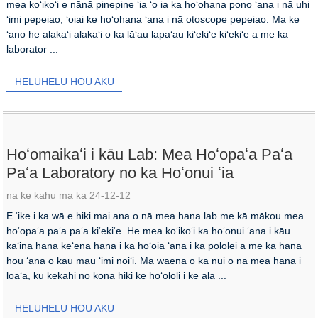
mea koʻikoʻi e nānā pinepine ʻia ʻo ia ka hoʻohana pono ʻana i nā uhi
ʻimi pepeiao, ʻoiai ke hoʻohana ʻana i nā otoscope pepeiao. Ma ke
ʻano he alakaʻi alakaʻi o ka lāʻau lapaʻau kiʻekiʻe kiʻekiʻe a me ka
laborator ...
HELUHELU HOU AKU
Hoʻomaikaʻi i kāu Lab: Mea Hoʻopaʻa Paʻa
Paʻa Laboratory no ka Hoʻonui ʻia
na ke kahu ma ka 24-12-12
E ʻike i ka wā e hiki mai ana o nā mea hana lab me kā mākou mea
hoʻopaʻa paʻa paʻa kiʻekiʻe. He mea koʻikoʻi ka hoʻonui ʻana i kāu
kaʻina hana keʻena hana i ka hōʻoia ʻana i ka pololei a me ka hana
hou ʻana o kāu mau ʻimi noiʻi. Ma waena o ka nui o nā mea hana i
loaʻa, kū kekahi no kona hiki ke hoʻololi i ke ala ...
HELUHELU HOU AKU