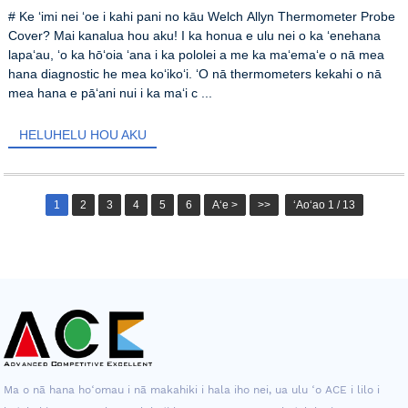
# Ke ʻimi nei ʻoe i kahi pani no kāu Welch Allyn Thermometer Probe
Cover? Mai kanalua hou aku! I ka honua e ulu nei o ka ʻenehana
lapaʻau, ʻo ka hōʻoia ʻana i ka pololei a me ka maʻemaʻe o nā mea
hana diagnostic he mea koʻikoʻi. ʻO nā thermometers kekahi o nā
mea hana e pāʻani nui i ka maʻi c ...
HELUHELU HOU AKU
1
2
3
4
5
6
Aʻe >
>>
ʻAoʻao 1 / 13
Ma o nā hana hoʻomau i nā makahiki i hala iho nei, ua ulu ʻo ACE i lilo i