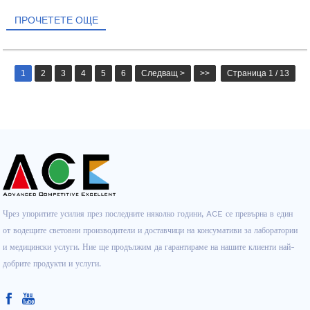
пациента...
ПРОЧЕТЕТЕ ОЩЕ
1
2
3
4
5
6
Следващ >
>>
Страница 1 / 13
Чрез упоритите усилия през последните няколко години, ACE се превърна в един
от водещите световни производители и доставчици на консумативи за лаборатории
и медицински услуги. Ние ще продължим да гарантираме на нашите клиенти най-
добрите продукти и услуги.