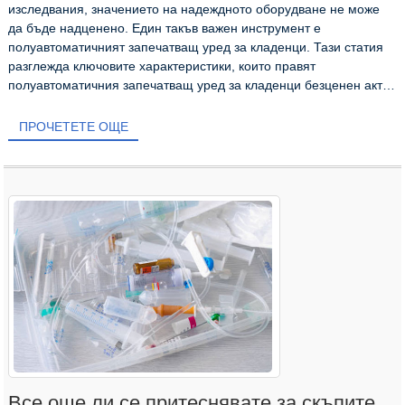
изследвания, значението на надеждното оборудване не може
да бъде надценено. Един такъв важен инструмент е
полуавтоматичният запечатващ уред за кладенци. Тази статия
разглежда ключовите характеристики, които правят
полуавтоматичния запечатващ уред за кладенци безценен актив
в...
ПРОЧЕТЕТЕ ОЩЕ
Все още ли се притеснявате за скъпите