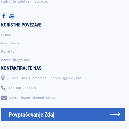
najboljše izdelke in storitve.
KORISTNE POVEZAVE
O nas
Naši izdelki
Potrdilo
Kontaktirajte nas
KONTAKTIRAJTE NAS
Suzhou Ace Biomedical Technology Co., Ltd.
+86 18912386807
joeyren@ace-biomedical.com
Povpraševanje Zdaj