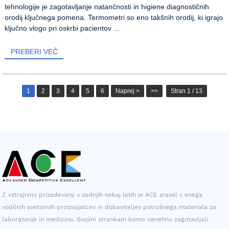
tehnologije je zagotavljanje natančnosti in higiene diagnostičnih
orodij ključnega pomena. Termometri so eno takšnih orodij, ki igrajo
ključno vlogo pri oskrbi pacientov ...
PREBERI VEČ
1
2
3
4
5
6
Naprej >
>>
Stran 1 / 13
Z vztrajnimi prizadevanji v zadnjih nekaj letih je ACE zrasel v enega
vodilnih svetovnih proizvajalcev in dobaviteljev potrošnega materiala za
laboratorije in medicino. Svojim strankam bomo nenehno zagotavljali