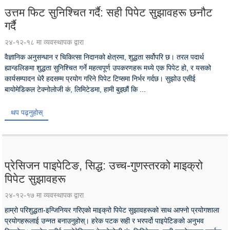
उत्तम फिट सुनिश्चित गर्दै: सही पिपेट सुझावहरू छनौट
गर्दै
२४-१२-१८ मा व्यवस्थापक द्वारा
वैज्ञानिक अनुसन्धान र चिकित्सा निदानको क्षेत्रमा, शुद्धता सर्वोपरि छ। तरल पदार्थ
ह्यान्डलिङमा शुद्धता सुनिश्चित गर्ने महत्वपूर्ण उपकरणहरू मध्ये एक पिपेट हो, र यसको
कार्यसम्पादन धेरै हदसम्म प्रयोग गरिने पिपेट टिप्समा निर्भर गर्दछ। सुझोउ एसीई
बायोमेडिकल टेक्नोलोजी कं, लिमिटेडमा, हामी बुझ्छौं कि ...
थप पढ्नुहोस्
प्रेसिजन पाइपेटिङ, सिद्ध: उच्च-गुणस्तरको माइक्रो
पिपेट सुझावहरू
२४-१२-१७ मा व्यवस्थापक द्वारा
हाम्रो परिशुद्धता-इन्जिनियर गरिएको माइक्रो पिपेट सुझावहरूको साथ आफ्नो प्रयोगशाला
प्रयोगहरूलाई उन्नत बनाउनुहोस्। हरेक पटक सही र भरपर्दो पाइपेटिङको अनुभव