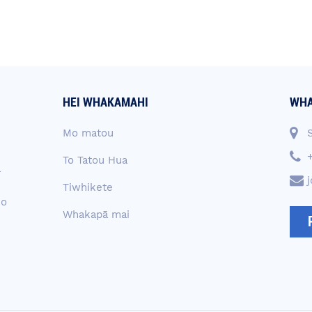
HEI WHAKAMAHI
WHA
Mo matou
To Tatou Hua
a
Tiwhikete
 o
Whakapā mai