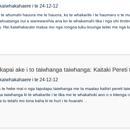
 kaiwhakahaere i te 24-12-12
 i te ahumahi hauora me te hauora, ko te whakarite i te haumaru o te 
 ahuatanga nui e warewarehia ana ko te whakamahi tika i nga uhi tiroti
a. Hei kaiwhakarato matua mo nga rongoa tuku-kounga teitei me nga ka
apai ake i to taiwhanga taiwhanga: Kaitaki Pereti
 kaiwhakahaere i te 24-12-12
a te heke mai o nga taputapu taiwhanga me ta maatau kaihiri pereti tai
a taiwhanga ki te whakarite i te tika me te whakahoki ano o o kitenga r
a tu tetahi mo tona kaha ki te huri i te huarahi ...