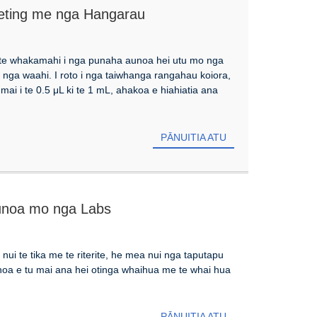
eting me nga Hangarau
te whakamahi i nga punaha aunoa hei utu mo nga
 nga waahi. I roto i nga taiwhanga rangahau koiora,
i i te 0.5 μL ki te 1 mL, ahakoa e hiahiatia ana
PĀNUITIA ATU
Aunoa mo nga Labs
ui te tika me te riterite, he mea nui nga taputapu
aunoa e tu mai ana hei otinga whaihua me te whai hua
PĀNUITIA ATU