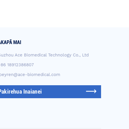
KAPĀ MAI
Suzhou Ace Biomedical Technology Co., Ltd
+86 18912386807
joeyren@ace-biomedical.com
Pakirehua Inaianei