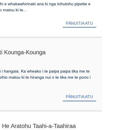
ahi e whakawhirinaki ana ki nga tohutohu pipette e
 matou ki te...
PĀNUITIA ATU
iti Kounga-Kounga
 hangaia. Ka wheako i te paipa paipa tika me te
hio matou ki te hiranga nui o te tika me te pono i
PĀNUITIA ATU
 He Aratohu Taahi-a-Taahiraa