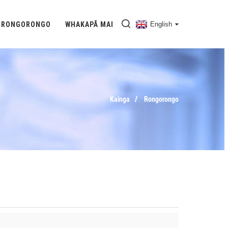
RONGORONGO
WHAKAPĀ MAI
English
Kainga
Rongorongo