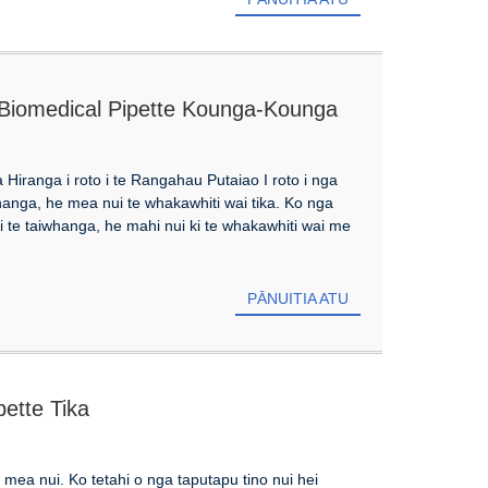
 Biomedical Pipette Kounga-Kounga
Hiranga i roto i te Rangahau Putaiao I roto i nga
nga, he mea nui te whakawhiti wai tika. Ko nga
 i te taiwhanga, he mahi nui ki te whakawhiti wai me
PĀNUITIA ATU
pette Tika
e mea nui. Ko tetahi o nga taputapu tino nui hei