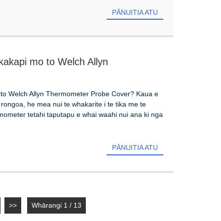
PĀNUITIA ATU
kakapi mo to Welch Allyn
o to Welch Allyn Thermometer Probe Cover? Kaua e
 rongoa, he mea nui te whakarite i te tika me te
mometer tetahi taputapu e whai waahi nui ana ki nga
PĀNUITIA ATU
>>
Whārangi 1 / 13