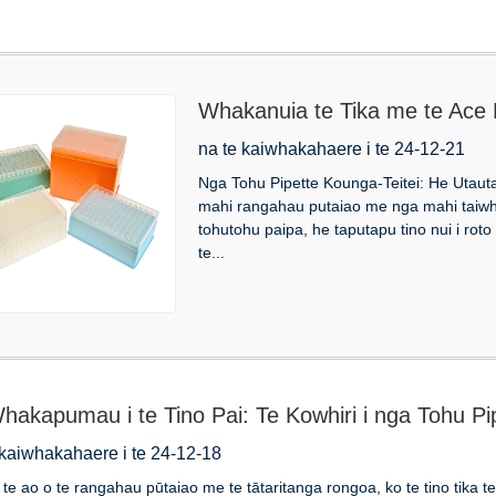
Whakanuia te Tika me te Ace
teitei
na te kaiwhakahaere i te 24-12-21
Nga Tohu Pipette Kounga-Teitei: He Utauta 
mahi rangahau putaiao me nga mahi taiwha
tohutohu paipa, he taputapu tino nui i roto
te...
hakapumau i te Tino Pai: Te Kowhiri i nga Tohu Pi
 kaiwhakahaere i te 24-12-18
 i te ao o te rangahau pūtaiao me te tātaritanga rongoa, ko te tino tika t