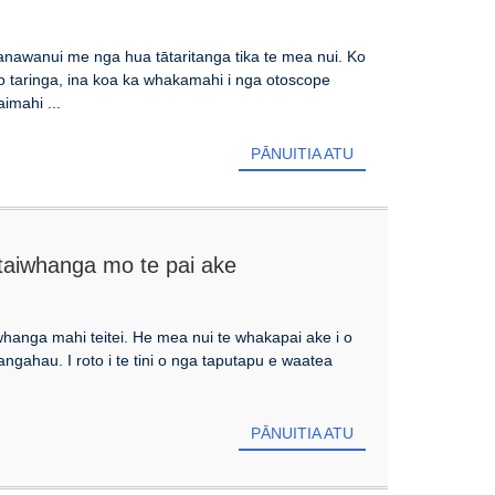
manawanui me nga hua tātaritanga tika te mea nui. Ko
ro taringa, ina koa ka whakamahi i nga otoscope
imahi ...
PĀNUITIA ATU
 taiwhanga mo te pai ake
whanga mahi teitei. He mea nui te whakapai ake i o
angahau. I roto i te tini o nga taputapu e waatea
PĀNUITIA ATU