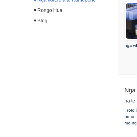
Rongo Hua
Blog
nga wh
Nga 
na te
I roto
pono. 
mo nga