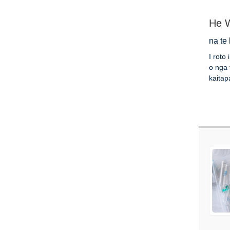
He W
na te
I roto
o nga 
kaitapa