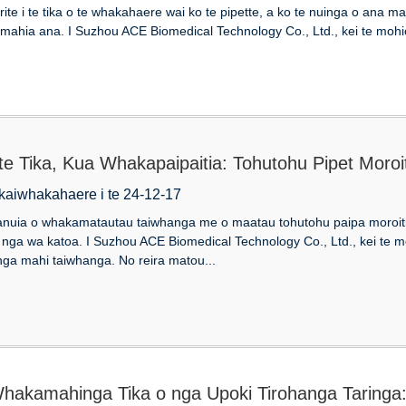
ite i te tika o te whakahaere wai ko te pipette, a ko te nuinga o ana m
ahia ana. I Suzhou ACE Biomedical Technology Co., Ltd., kei te mohio
te Tika, Kua Whakapaipaitia: Tohutohu Pipet Moro
 kaiwhakahaere i te 24-12-17
uia o whakamatautau taiwhanga me o maatau tohutohu paipa moroiti i
 nga wa katoa. I Suzhou ACE Biomedical Technology Co., Ltd., kei te mo
 nga mahi taiwhanga. No reira matou...
hakamahinga Tika o nga Upoki Tirohanga Taringa: