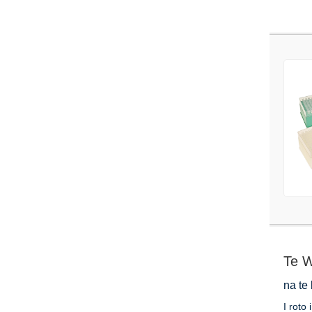
Te W
na te
I roto