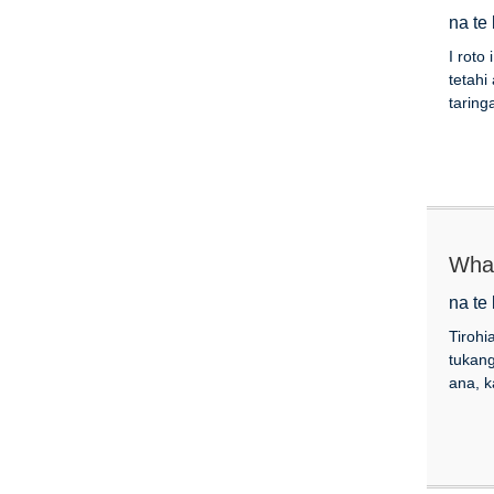
na te
I roto
tetahi
taring
Whak
na te
Tirohi
tukang
ana, k