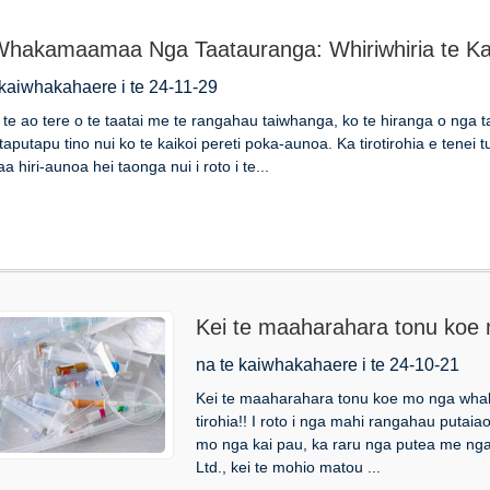
hakamaamaa Nga Taatauranga: Whiriwhiria te Kaih
 kaiwhakahaere i te 24-11-29
 i te ao tere o te taatai ​​me te rangahau taiwhanga, ko te hiranga o ng
taputapu tino nui ko te kaikoi pereti poka-aunoa. Ka tirotirohia e tene
a hiri-aunoa hei taonga nui i roto i te...
Kei te maaharahara tonu koe
nui? Haere mai ki konei tirohia
na te kaiwhakahaere i te 24-10-21
Kei te maaharahara tonu koe mo nga whak
tirohia!! I roto i nga mahi rangahau putaia
mo nga kai pau, ka raru nga putea me nga
Ltd., kei te mohio matou ...