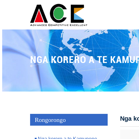
NGA KORERO A TE KAMU
Nga k
Rongorongo
Nga korero a te Kamupene