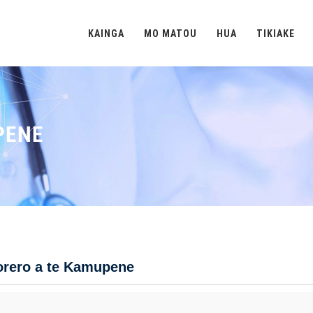
KAINGA
MO MATOU
HUA
TIKIAKE
PENE
orero a te Kamupene