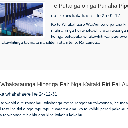
Te Putanga o nga Pūnaha Pip
na te kaiwhakahaere i te 25-05-12
Ko te Whakahaere Wai Aunoa e pa ana ki 
mahi a-ringa hei whakawhiti wai i waenga i
ko nga pukapuka whakawhiti wai paerewa ma
akawhitinga taumata nanoliter i etahi tono. Ra aunoa...
Whakataunga Hinenga Pai: Nga Kaitaki Riri Pai-
 kaiwhakahaere i te 24-12-31
 i te waahi o te rangahau taiwhanga me te rangahau taiwhanga, he mea n
I roto i te tini o nga taputapu e waatea ana, ko te kaihiri pereti poka-
 taiwhanga e hiahia ana ki te kakahu kakahu...