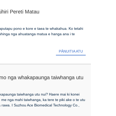
iri Pereti Matau
a taputapu pono e kore e taea te whakahua. Ko tetahi
i tuhinga nga ahuatanga matua e hanga ana i te
PĀNUITIA ATU
 mo nga whakapaunga taiwhanga utu
!
apaunga taiwhanga utu nui? Haere mai ki konei
o me nga mahi taiwhanga, ka tere te piki ake o te utu
 rawa. I Suzhou Ace Biomedical Technology Co.,