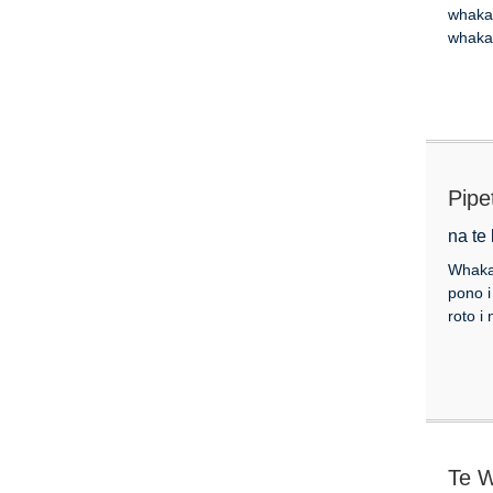
whakar
whakam
Pipe
na te
Whakan
pono i
roto i
Te W