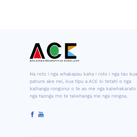
Na roto i nga whakapau kaha i roto i nga tau ku
pahure ake nei, kua tipu a ACE ki tetahi o nga
kaihanga rongonui o te ao me nga kaiwhakarato
nga taonga mo te taiwhanga me nga rongoa.