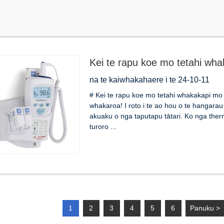
Kei te rapu koe mo tetahi wha
Thermometer Probe Cover?
na te kaiwhakahaere i te 24-10-11
# Kei te rapu koe mo tetahi whakakapi m
whakaroa! I roto i te ao hou o te hangarau
akuaku o nga taputapu tātari. Ko nga ther
turoro ...
1
2
3
4
5
6
Panuku >