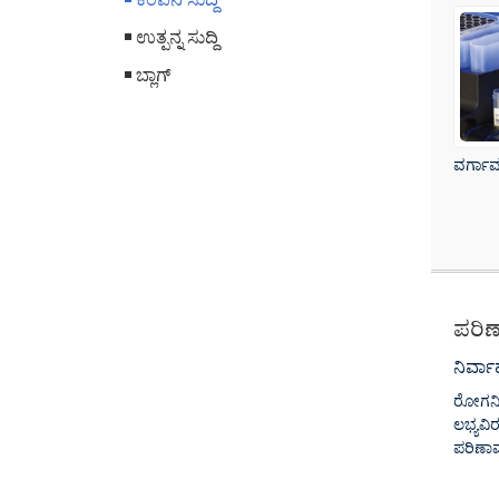
ಉತ್ಪನ್ನ ಸುದ್ದಿ
ಬ್ಲಾಗ್
ವರ್ಗಾವ
ಪರಿಣ
ನಿರ್ವ
ರೋಗನಿರ
ಲಭ್ಯವಿ
ಪರಿಣಾಮ