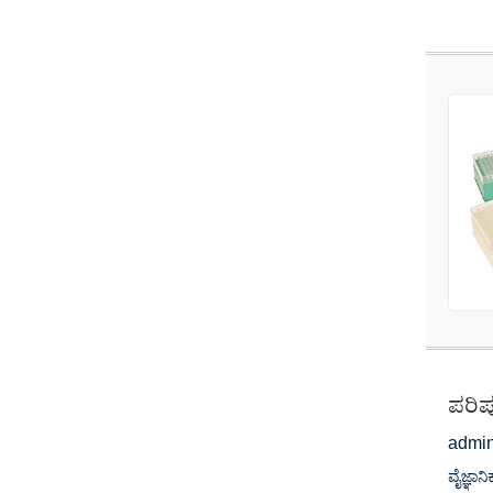
ಪರಿಪ
admin
ವೈಜ್ಞಾ