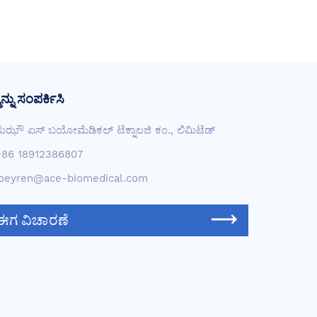
ನ್ನು ಸಂಪರ್ಕಿಸಿ
ುಝೌ ಏಸ್ ಬಯೋಮೆಡಿಕಲ್ ಟೆಕ್ನಾಲಜಿ ಕಂ., ಲಿಮಿಟೆಡ್
+86 18912386807
joeyren@ace-biomedical.com
ಈಗ ವಿಚಾರಣೆ