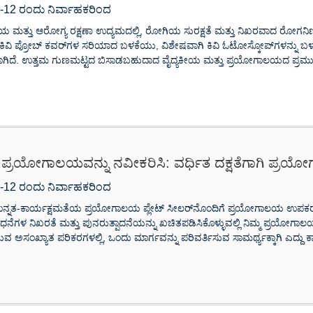
-12 ರಂದು ನಿರ್ವಾಹಕರಿಂದ
ೀಯ ಮತ್ತು ಆರೋಗ್ಯ ರಕ್ಷಣಾ ಉದ್ಯಮದಲ್ಲಿ, ರೋಗಿಯ ಸುರಕ್ಷತೆ ಮತ್ತು ನಿಖರವಾದ ರೋಗನ
 ಕಿವಿ ಪ್ರೋಬ್ ಕವರ್‌ಗಳ ಸರಿಯಾದ ಬಳಕೆಯು, ವಿಶೇಷವಾಗಿ ಕಿವಿ ಓಟೋಸ್ಕೋಪ್‌ಗಳನ್ನು ಬಳ
ಗಿದೆ. ಉತ್ತಮ ಗುಣಮಟ್ಟದ ಬಿಸಾಡಬಹುದಾದ ವೈದ್ಯಕೀಯ ಮತ್ತು ಪ್ರಯೋಗಾಲಯದ ಪ್ರಮುಖ
ಮ ಪ್ರಯೋಗಾಲಯವನ್ನು ನವೀಕರಿಸಿ: ವರ್ಧಿತ ದಕ್ಷತೆಗಾಗಿ ಪ್ರಯ
-12 ರಂದು ನಿರ್ವಾಹಕರಿಂದ
ನ್ನತ-ಕಾರ್ಯಕ್ಷಮತೆಯ ಪ್ರಯೋಗಾಲಯ ಪ್ಲೇಟ್ ಸೀಲರ್‌ನೊಂದಿಗೆ ಪ್ರಯೋಗಾಲಯ ಉಪಕರಣಗ
ೆಗಳ ನಿಖರತೆ ಮತ್ತು ಪುನರುತ್ಪಾದನೆಯನ್ನು ಖಚಿತಪಡಿಸಿಕೊಳ್ಳುವಲ್ಲಿ ನಿಮ್ಮ ಪ್ರಯೋಗಾಲಯ ಪ
ುವ ಅಸಂಖ್ಯಾತ ಪರಿಕರಗಳಲ್ಲಿ, ಒಂದು ಮಾರ್ಗವನ್ನು ಪರಿವರ್ತಿಸುವ ಸಾಮರ್ಥ್ಯಕ್ಕಾಗಿ ಎದ್ದು ಕಾಣ