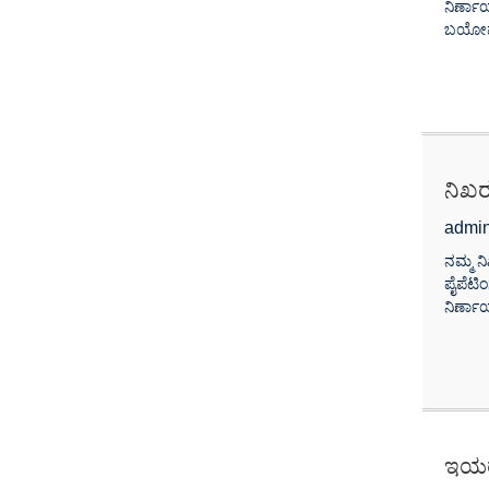
ನಿರ್ಣಾ
ಬಯೋಮೆಡಿ
ನಿಖರ
admin
ನಮ್ಮ ನ
ಪೈಪೆಟಿ
ನಿರ್ಣಾ
ಇಯರ್