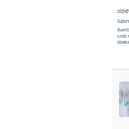
ಸರಳೀ
ನಿರ್ವ
ರೋಗನಿರ
ಒಂದು ಅ
ಮಾಡುವ 