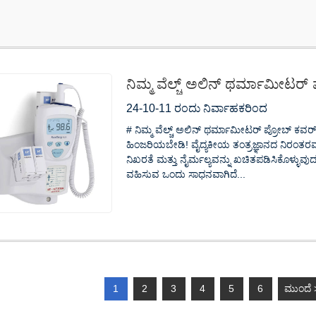
ನಿಮ್ಮ ವೆಲ್ಚ್ ಅಲಿನ್ ಥರ್ಮಾಮೀಟರ್ 
ಹುಡುಕುತ್ತಿದ್ದೀರಾ?
24-10-11 ರಂದು ನಿರ್ವಾಹಕರಿಂದ
# ನಿಮ್ಮ ವೆಲ್ಚ್ ಅಲಿನ್ ಥರ್ಮಾಮೀಟರ್ ಪ್ರೋಬ್ ಕವರ್‌
ಹಿಂಜರಿಯಬೇಡಿ! ವೈದ್ಯಕೀಯ ತಂತ್ರಜ್ಞಾನದ ನಿರಂತರವಾ
ನಿಖರತೆ ಮತ್ತು ನೈರ್ಮಲ್ಯವನ್ನು ಖಚಿತಪಡಿಸಿಕೊಳ್ಳುವ
ವಹಿಸುವ ಒಂದು ಸಾಧನವಾಗಿದೆ...
1
2
3
4
5
6
ಮುಂದೆ 