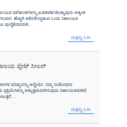
ಿರ್ಣಯದ ಫಲಿತಾಂಶಗಳನ್ನು ಖಚಿತಪಡಿಸಿಕೊಳ್ಳುವುದು ಅತ್ಯಂತ
ಸುವಾಗ, ಹೆಚ್ಚಾಗಿ ಕಡೆಗಣಿಸಲ್ಪಡುವ ಒಂದು ನಿರ್ಣಾಯಕ
 ಪೂರೈಕೆದಾರರಾಗಿ...
ಮತ್ತಷ್ಟು ಓದು
ೋಗಾಲಯ ಪ್ಲೇಟ್ ಸೀಲರ್
ಳ ಭವಿಷ್ಯವನ್ನು ಅನ್ವೇಷಿಸಿ. ನಿಮ್ಮ ಸಂಶೋಧನಾ
್ರಕ್ರಿಯೆಗಳನ್ನು ಅತ್ಯುತ್ತಮವಾಗಿಸುವುದು ನಿರ್ಣಾಯಕವಾಗಿದೆ.
ುತ್ತದೆ ...
ಮತ್ತಷ್ಟು ಓದು