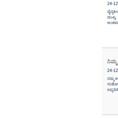
24-12
ವೈದ್ಯಕ
ಮುಖ್ಯ.
ಅಂಶವಾ
ನಿಮ್
24-12
ನಮ್ಮ ಉ
ಸಂಶೋಧನ
ಲಭ್ಯವಿರ