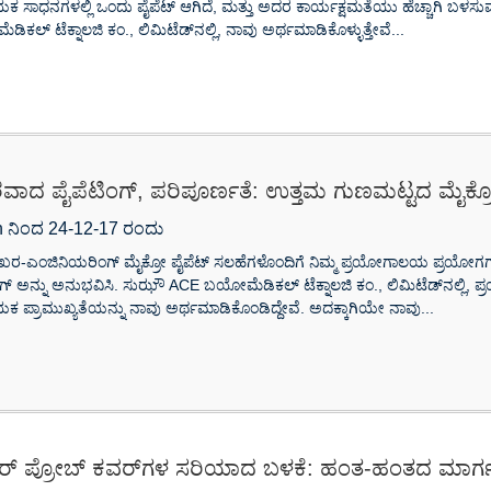
ಯಕ ಸಾಧನಗಳಲ್ಲಿ ಒಂದು ಪೈಪೆಟ್ ಆಗಿದೆ, ಮತ್ತು ಅದರ ಕಾರ್ಯಕ್ಷಮತೆಯು ಹೆಚ್ಚಾಗಿ ಬಳಸು
ಕಲ್ ಟೆಕ್ನಾಲಜಿ ಕಂ., ಲಿಮಿಟೆಡ್‌ನಲ್ಲಿ, ನಾವು ಅರ್ಥಮಾಡಿಕೊಳ್ಳುತ್ತೇವೆ...
ವಾದ ಪೈಪೆಟಿಂಗ್, ಪರಿಪೂರ್ಣತೆ: ಉತ್ತಮ ಗುಣಮಟ್ಟದ ಮೈಕ್ರ
 ನಿಂದ 24-12-17 ರಂದು
ಿಖರ-ಎಂಜಿನಿಯರಿಂಗ್ ಮೈಕ್ರೋ ಪೈಪೆಟ್ ಸಲಹೆಗಳೊಂದಿಗೆ ನಿಮ್ಮ ಪ್ರಯೋಗಾಲಯ ಪ್ರಯೋಗಗಳನ್ನ
ಂಗ್ ಅನ್ನು ಅನುಭವಿಸಿ. ಸುಝೌ ACE ಬಯೋಮೆಡಿಕಲ್ ಟೆಕ್ನಾಲಜಿ ಕಂ., ಲಿಮಿಟೆಡ್‌ನಲ್ಲಿ, ಪ
ಯಕ ಪ್ರಾಮುಖ್ಯತೆಯನ್ನು ನಾವು ಅರ್ಥಮಾಡಿಕೊಂಡಿದ್ದೇವೆ. ಅದಕ್ಕಾಗಿಯೇ ನಾವು...
 ಪ್ರೋಬ್ ಕವರ್‌ಗಳ ಸರಿಯಾದ ಬಳಕೆ: ಹಂತ-ಹಂತದ ಮಾರ್ಗ