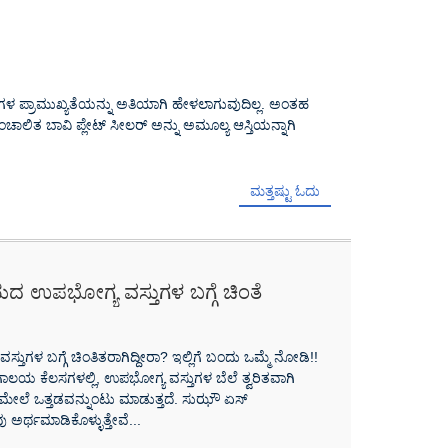
ಳ ಪ್ರಾಮುಖ್ಯತೆಯನ್ನು ಅತಿಯಾಗಿ ಹೇಳಲಾಗುವುದಿಲ್ಲ. ಅಂತಹ
ಲಿತ ಬಾವಿ ಪ್ಲೇಟ್ ಸೀಲರ್ ಅನ್ನು ಅಮೂಲ್ಯ ಆಸ್ತಿಯನ್ನಾಗಿ
ಮತ್ತಷ್ಟು ಓದು
 ಉಪಭೋಗ್ಯ ವಸ್ತುಗಳ ಬಗ್ಗೆ ಚಿಂತೆ
ಮೆ ನೋಡಿ!
ಳ ಬಗ್ಗೆ ಚಿಂತಿತರಾಗಿದ್ದೀರಾ? ಇಲ್ಲಿಗೆ ಬಂದು ಒಮ್ಮೆ ನೋಡಿ!!
ಲಯ ಕೆಲಸಗಳಲ್ಲಿ, ಉಪಭೋಗ್ಯ ವಸ್ತುಗಳ ಬೆಲೆ ತ್ವರಿತವಾಗಿ
ಮೇಲೆ ಒತ್ತಡವನ್ನುಂಟು ಮಾಡುತ್ತದೆ. ಸುಝೌ ಏಸ್
ು ಅರ್ಥಮಾಡಿಕೊಳ್ಳುತ್ತೇವೆ...