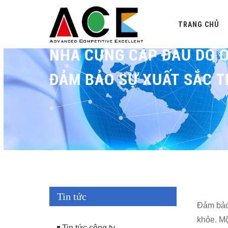
TRANG CHỦ
NHÀ CUNG CẤP ĐẦU DÒ O
ĐẢM BẢO SỰ XUẤT SẮC 
Tin tức
Đảm bảo 
khỏe. Mộ
Tin tức công ty