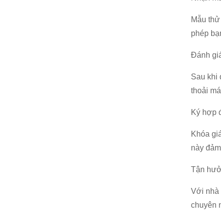
Mẫu thử 
phép bạn
Đánh gi
Sau khi 
thoải má
Ký hợp 
Khóa giá
này đảm 
Tận hưở
Với nhà
chuyên n