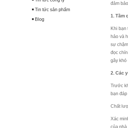
đảm bảo 
Tin tức sản phẩm
1. Tầm 
Blog
Khi bạn 
hảo và h
sự chậm 
đọc chín
gây khó 
2. Các 
Trước kh
bạn đáp 
Chất lư
Xác min
của nhà 