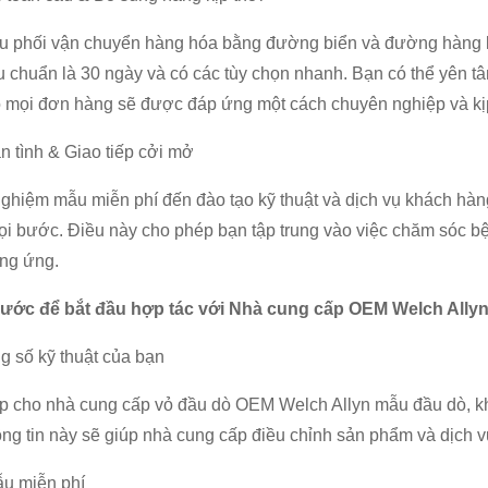
u phối vận chuyển hàng hóa bằng đường biển và đường hàng kh
u chuẩn là 30 ngày và có các tùy chọn nhanh. Bạn có thể yên t
 mọi đơn hàng sẽ được đáp ứng một cách chuyên nghiệp và kịp
ận tình & Giao tiếp cởi mở
ghiệm mẫu miễn phí đến đào tạo kỹ thuật và dịch vụ khách hàn
i bước. Điều này cho phép bạn tập trung vào việc chăm sóc bệ
ung ứng.
bước để bắt đầu hợp tác với Nhà cung cấp OEM Welch Ally
g số kỹ thuật của bạn
p cho nhà cung cấp vỏ đầu dò OEM Welch Allyn mẫu đầu dò, kh
ng tin này sẽ giúp nhà cung cấp điều chỉnh sản phẩm và dịch v
u miễn phí