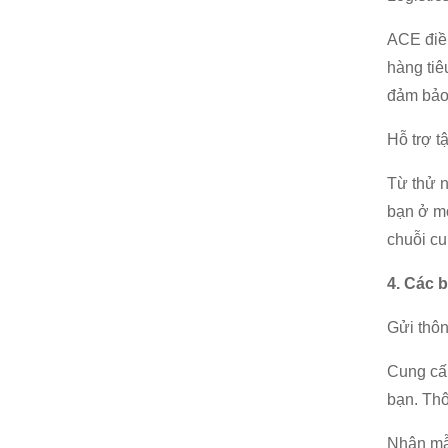
ACE điề
hàng tiê
đảm bảo
Hỗ trợ t
Từ thử n
bạn ở mọ
chuỗi c
4. Các 
Gửi thôn
Cung cấ
bạn. Thô
Nhận mẫ