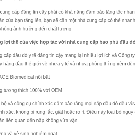
cung cấp đáng tin cậy phải có khả năng đảm bảo tăng tốc nhanh
n của bạn tăng lên, bạn sẽ cần một nhà cung cấp có thể nhan
không ảnh hưởng đến chất lượng.
g lợi thế của việc hợp tác với nhà cung cấp bao phủ đầu dò
 cấp đầu dò y tế đáng tin cậy mang lại nhiều lợi ích và Công
ty hàng đầu thế giới về nhựa y tế và nhựa phòng thí nghiệm dùn
ACE Biomedical nổi bật
g tương thích 100% với OEM
 bộ và công cụ chính xác đảm bảo rằng mọi nắp đầu dò đều v
nh xác, không bị rung lắc, giật hoặc rò rỉ. Điều này loại bỏ ngu
ân liên quan đến nắp không vừa vặn.
ng và vệ sinh nghiêm ngặt