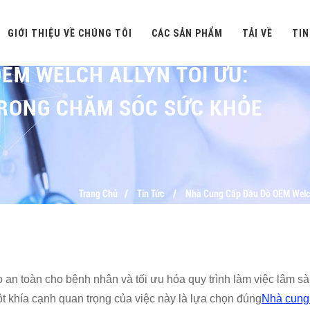
GIỚI THIỆU VỀ CHÚNG TÔI
CÁC SẢN PHẨM
TẢI VỀ
TIN
EM WELCH ALLYN TỐI ƯU:
TRONG CHĂM SÓC SỨC KHỎE
Trang Chủ
Tin Tức
Nhà Cung Cấp Đầu Dò OEM Welch
an toàn cho bệnh nhân và tối ưu hóa quy trình làm việc lâm sà
t khía cạnh quan trọng của việc này là lựa chọn đúng
Nhà cung