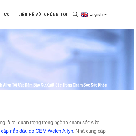
 TỨC
LIÊN HỆ VỚI CHÚNG TÔI
English
 Allyn Tối Ưu: Đảm Bảo Sự Xuất Sắc Trong Chăm Sóc Sức Khỏe
ng là tối quan trọng trong ngành chăm sóc sức
 cấp nắp đầu dò OEM Welch Allyn
. Nhà cung cấp