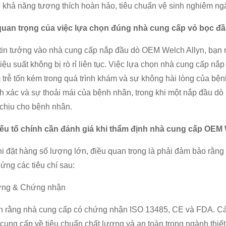
khả năng tương thích hoàn hảo, tiêu chuẩn vệ sinh nghiêm ngặ
quan trọng của việc lựa chọn đúng nhà cung cấp vỏ bọc đ
tin tưởng vào nhà cung cấp nắp đầu dò OEM Welch Allyn, bạn
iệu suất không bị rò rỉ liên tục. Việc lựa chọn nhà cung cấp nắp
trễ tốn kém trong quá trình khám và sự không hài lòng của bệ
h xác và sự thoải mái của bệnh nhân, trong khi một nắp đầu dò
chịu cho bệnh nhân.
yếu tố chính cần đánh giá khi thẩm định nhà cung cấp OEM
i đặt hàng số lượng lớn, điều quan trọng là phải đảm bảo rằ
ứng các tiêu chí sau:
ợng & Chứng nhận
h rằng nhà cung cấp có chứng nhận ISO 13485, CE và FDA. Cá
cung cấp về tiêu chuẩn chất lượng và an toàn trong ngành thiết b