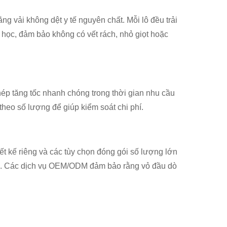
 vải không dệt y tế nguyên chất. Mỗi lô đều trải
h học, đảm bảo không có vết rách, nhỏ giọt hoặc
hép tăng tốc nhanh chóng trong thời gian nhu cầu
theo số lượng để giúp kiểm soát chi phí.
iết kế riêng và các tùy chọn đóng gói số lượng lớn
ình. Các dịch vụ OEM/ODM đảm bảo rằng vỏ đầu dò