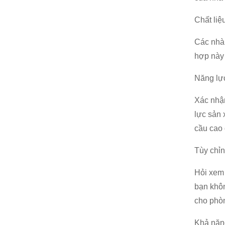
Chất liệ
Các nhà 
hợp này 
Năng lự
Xác nhận
lực sản 
cầu cao 
Tùy chỉ
Hỏi xem 
bạn khôn
cho phò
Khả năn