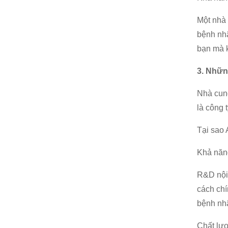
Một nhà 
bệnh nhâ
bạn mà 
3. Nhữn
Nhà cung
là công 
Tại sao 
Khả năn
R&D nội
cách chí
bệnh nh
Chất lượ