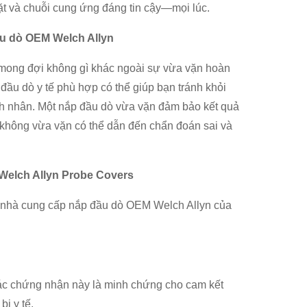
t và chuỗi cung ứng đáng tin cậy—mọi lúc.
ầu dò OEM Welch Allyn
 mong đợi không gì khác ngoài sự vừa vặn hoàn
 đầu dò y tế phù hợp có thể giúp bạn tránh khỏi
nh nhân. Một nắp đầu dò vừa vặn đảm bảo kết quả
 không vừa vặn có thể dẫn đến chẩn đoán sai và
 Welch Allyn Probe Covers
ng nhà cung cấp nắp đầu dò OEM Welch Allyn của
c chứng nhận này là minh chứng cho cam kết
ị y tế.