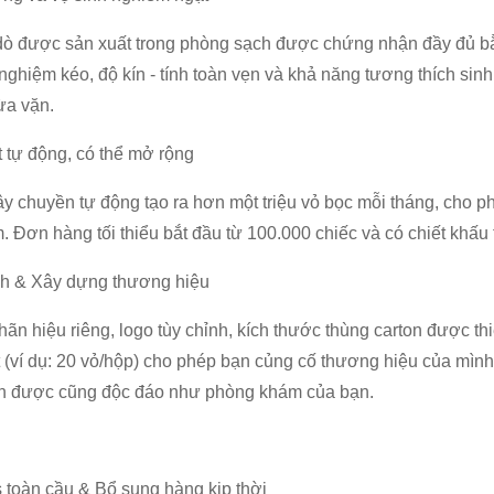
ò được sản xuất trong phòng sạch được chứng nhận đầy đủ bằng
nghiệm kéo, độ kín - tính toàn vẹn và khả năng tương thích sin
ừa vặn.
 tự động, có thể mở rộng
y chuyền tự động tạo ra hơn một triệu vỏ bọc mỗi tháng, cho p
. Đơn hàng tối thiểu bắt đầu từ 100.000 chiếc và có chiết khấu 
nh & Xây dựng thương hiệu
hãn hiệu riêng, logo tùy chỉnh, kích thước thùng carton được th
t (ví dụ: 20 vỏ/hộp) cho phép bạn củng cố thương hiệu của m
n được cũng độc đáo như phòng khám của bạn.
s toàn cầu & Bổ sung hàng kịp thời