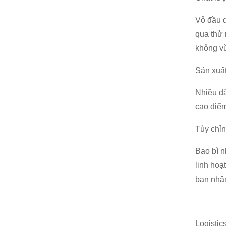
Vỏ đầu d
qua thử 
không v
Sản xuất
Nhiều dâ
cao điểm
Tùy chỉ
Bao bì n
linh hoạ
bạn nhậ
Logistic