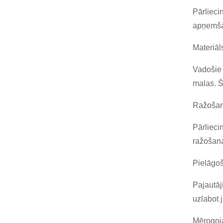
Pārlieci
apņemšan
Materiāl
Vadošie 
malas. Š
Ražošan
Pārlieci
ražošana
Pielāgo
Pajautāj
uzlabot 
Mērogoj