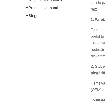
zondu pā
Produktu jaunumi
reizi.
Blogs
1. Pare
Paļaujot
perfektu
jūs vara
nodrošin
diskomfo
2. Galve
piegādā
Pirms va
(OEM) at
Kvalitāte