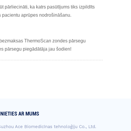
pārliecināti, ka katrs pasūtījums tiks izpildīts
tes pacientu aprūpes nodrošināšanu.
iet bezmaksas ThermoScan zondes pārsegu
es pārsegu piegādātāja jau šodien!
INIETIES AR MUMS
Suzhou Ace Biomedicīnas tehnoloģiju Co., Ltd.