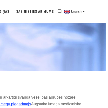
ZIŅAS
SAZINIETIES AR MUMS
English
ēroti OEM Ražotājiem: Izcilības Nodrošināšana Veselības Aprūpē
 ārkārtīgi svarīga veselības aprūpes nozarē.
rsegu piegādātājs
Augstākā līmeņa medicīnisko