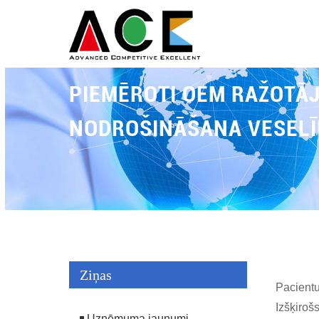
WELCH ALLYN ZONDES PĀ
PIEMĒROTI OEM RAŽOTĀJI
NODROŠINĀŠANA VESELĪ
Ziņas
Pacientu
Izšķirošs
Uzņēmuma jaunumi