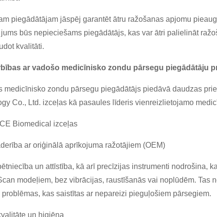
am piegādātājam jāspēj garantēt ātru ražošanas apjomu pieau
 jums būs nepieciešams piegādātājs, kas var ātri palielināt ražo
dot kvalitāti.
rbības ar vadošo medicīnisko zondu pārsegu piegādātāju p
s medicīnisko zondu pārsegu piegādātājs piedāvā daudzas pri
gy Co., Ltd. izceļas kā pasaules līderis vienreizlietojamo medi
CE Biomedical izceļas
erība ar oriģinālā aprīkojuma ražotājiem (OEM)
pētniecība un attīstība, kā arī precīzijas instrumenti nodrošina, 
an modeļiem, bez vibrācijas, raustīšanās vai noplūdēm. Tas n
 problēmas, kas saistītas ar nepareizi pieguļošiem pārsegiem.
kvalitāte un higiēna