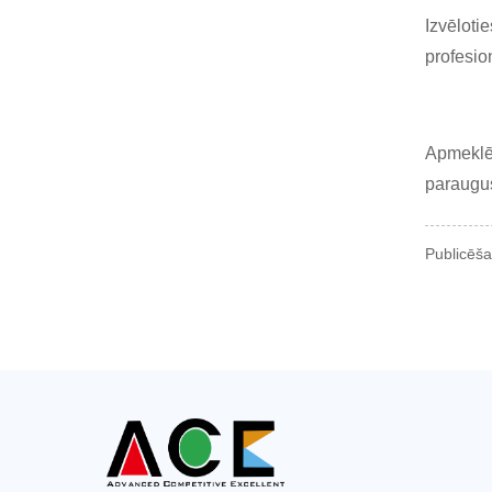
Izvēloti
profesio
Apmeklēj
paraugus
Publicēša