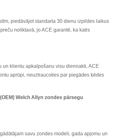
īm, piedāvājot standarta 30 dienu izpildes laikus
preču noliktavā, jo ACE garantē, ka katrs
 un klientu apkalpošanu visu diennakti, ACE
ientu aprūpi, neuztraucoties par piegādes ķēdes
ju (OEM) Welch Allyn zondes pārsegu
iegādātājam savu zondes modeli, gada apjomu un