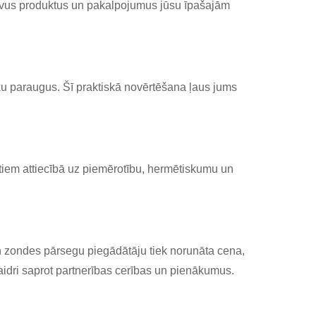
savus produktus un pakalpojumus jūsu īpašajām
ku paraugus. Šī praktiskā novērtēšana ļaus jums
artiem attiecībā uz piemērotību, hermētiskumu un
n zondes pārsegu piegādātāju tiek norunāta cena,
aidri saprot partnerības cerības un pienākumus.