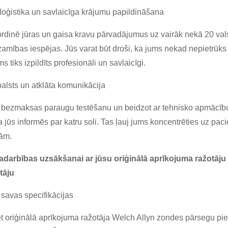
loģistika un savlaicīga krājumu papildināšana
dinē jūras un gaisa kravu pārvadājumus uz vairāk nekā 20 valst
zamības iespējas. Jūs varat būt droši, ka jums nekad nepietrūks 
s tiks izpildīts profesionāli un savlaicīgi.
balsts un atklāta komunikācija
 bezmaksas paraugu testēšanu un beidzot ar tehnisko apmācību
jūs informēs par katru soli. Tas ļauj jums koncentrēties uz pac
ām.
 sadarbības uzsākšanai ar jūsu oriģinālā aprīkojuma ražotā
tāju
 savas specifikācijas
t oriģinālā aprīkojuma ražotāja Welch Allyn zondes pārsegu p