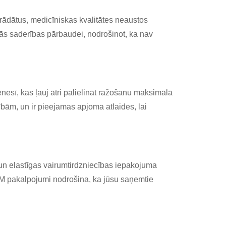
strādātus, medicīniskas kvalitātes neaustos
kās saderības pārbaudei, nodrošinot, ka nav
nesī, kas ļauj ātri palielināt ražošanu maksimālā
bām, un ir pieejamas apjoma atlaides, lai
i un elastīgas vairumtirdzniecības iepakojuma
DM pakalpojumi nodrošina, ka jūsu saņemtie