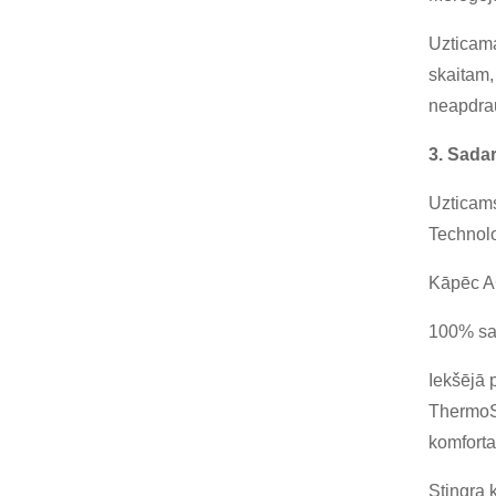
Uzticam
skaitam,
neapdrau
3. Sada
Uzticam
Technolo
Kāpēc A
100% sad
Iekšējā 
ThermoSc
komforta
Stingra 