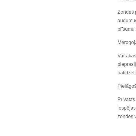
Zondes p
audumus.
plīsumu,
Mērogoj
Vairākas
pieprasī
palīdzēt
Pielāgo
Privātās
iespējas
zondes vā