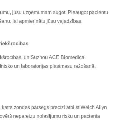
gumu, jūsu uzņēmumam augot. Pieaugot pacientu
šanu, lai apmierinātu jūsu vajadzības,
riekšrocības
ekšrocības, un Suzhou ACE Biomedical
cīnisko un laboratorijas plastmasu ražošanā.
ka katrs zondes pārsegs precīzi atbilst Welch Allyn
ovērš nepareizu nolasījumu risku un pacienta