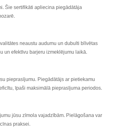
 Šie sertifikāti apliecina piegādātāja
nozarē.
alitātes neaustu audumu un dubulti blīvētas
u un efektīvu barjeru izmeklējumu laikā.
ūsu pieprasījumu. Piegādātājs ar pietiekamu
ficītu, īpaši maksimālā pieprasījuma periodos.
akojumu jūsu zīmola vajadzībām. Pielāgošana var
cīnas praksei.