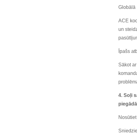
Globālā 
ACE koor
un steid
pasūtījum
Īpašs at
Sākot ar
komanda 
problēm
4. Soļi
piegādā
Nosūtiet
Sniedzie