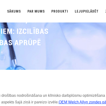
SĀKUMS
PAR MUMS
PRODUKTI
LEJUPIELĀDĒT
RVALKI, KAS VISLABĀK
EM: IZCILĪBAS
BAS APRŪPĒ
Sākums
Ziņas
Welch Allyn Zondes Pārvalki, Kas Vislabāk Piem
 drošības nodrošināšana un klīnisko darbplūsmu optimizēšana ir
 aspekts šajā ziņā ir pareizo izvēle.
OEM Welch Allyn zondes pā