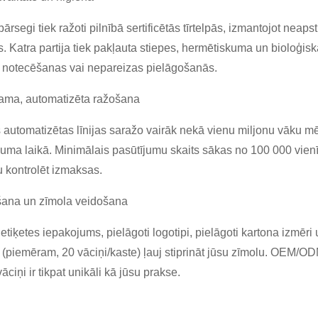
ārsegi tiek ražoti pilnībā sertificētās tīrtelpās, izmantojot neap
 Katra partija tiek pakļauta stiepes, hermētiskuma un bioloģis
 notecēšanas vai nepareizas pielāgošanās.
ama, automatizēta ražošana
 automatizētas līnijas saražo vairāk nekā vienu miljonu vāku mē
juma laikā. Minimālais pasūtījumu skaits sākas no 100 000 vienī
u kontrolēt izmaksas.
šana un zīmola veidošana
 etiķetes iepakojums, pielāgoti logotipi, pielāgoti kartona izmēr
 (piemēram, 20 vāciņi/kaste) ļauj stiprināt jūsu zīmolu. OEM/O
ciņi ir tikpat unikāli kā jūsu prakse.