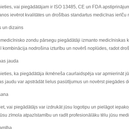
nieties, vai piegādātājam ir ISO 13485, CE un FDA apstiprinājumi.
os ievērot kvalitātes un drošības standartus medicīnas ierīču 
s un dizains
medicīnisko zondu pārsegu piegādātāji izmanto medicīniskas kv
ī kombinācija nodrošina izturību un novērš noplūdes, radot droš
as jauda
nieties, ka piegādātāja ikmēneša caurlaidspēja var apmierināt j
s jaudu var apstrādāt lielus pasūtījumus un novērst piegādes de
šana
iet, vai piegādātājs var izdrukāt jūsu logotipu un pielāgot iep
jūsu zīmola atpazīstamību un radīt profesionālāku tēlu jūsu medi
amība