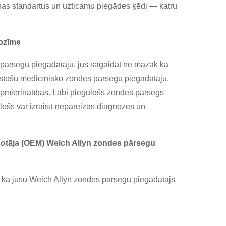
nas standartus un uzticamu piegādes ķēdi — katru
nozīme
 pārsegu piegādātāju, jūs sagaidāt ne mazāk kā
ilstošu medicīnisko zondes pārsegu piegādātāju,
apmierinātības. Labi pieguļošs zondes pārsegs
ļošs var izraisīt nepareizas diagnozes un
ražotāja (OEM) Welch Allyn zondes pārsegu
s, ka jūsu Welch Allyn zondes pārsegu piegādātājs