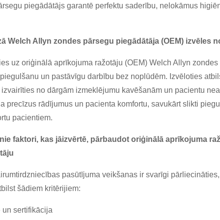
rsegu piegādātājs garantē perfektu saderību, nelokāmus higiē
izā Welch Allyn zondes pārsegu piegādātāja (OEM) izvēles 
ies uz oriģinālā aprīkojuma ražotāju (OEM) Welch Allyn zondes
 piegulšanu un pastāvīgu darbību bez noplūdēm. Izvēloties atb
t izvairīties no dārgām izmeklējumu kavēšanām un pacientu ne
a precīzus rādījumus un pacienta komfortu, savukārt slikti piegu
rtu pacientiem.
nie faktori, kas jāizvērtē, pārbaudot oriģinālā aprīkojuma 
tāju
irumtirdzniecības pasūtījuma veikšanas ir svarīgi pārliecinātie
bilst šādiem kritērijiem:
 un sertifikācija