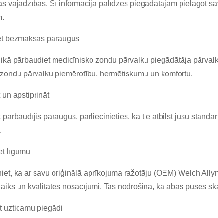
ās vajadzības. Šī informācija palīdzēs piegādātājam pielāgot 
m.
t bezmaksas paraugus
nikā pārbaudiet medicīnisko zondu pārvalku piegādātāja pārval
 zondu pārvalku piemērotību, hermētiskumu un komfortu.
 un apstiprināt
 pārbaudījis paraugus, pārliecinieties, ka tie atbilst jūsu stand
.
et līgumu
iet, ka ar savu oriģinālā aprīkojuma ražotāju (OEM) Welch Ally
 laiks un kvalitātes nosacījumi. Tas nodrošina, ka abas puses sk
t uzticamu piegādi