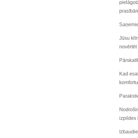
pielāgot
prasībā
Saņemie
Jūsu klī
novērtēt
Pārskatīt
Kad esat
komfortu
Paraksti
Nodrošin
izpildes
Izbaudie