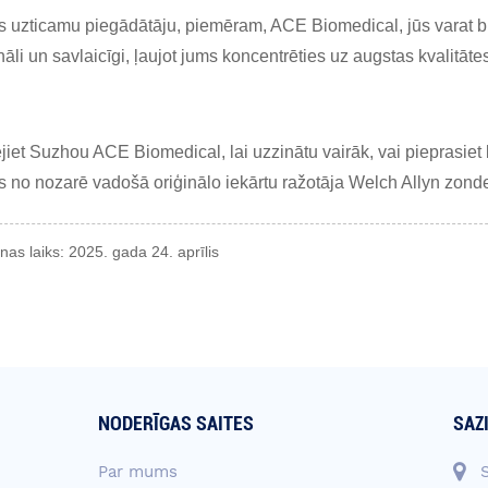
es uzticamu piegādātāju, piemēram, ACE Biomedical, jūs varat būt 
nāli un savlaicīgi, ļaujot jums koncentrēties uz augstas kvalitā
iet Suzhou ACE Biomedical, lai uzzinātu vairāk, vai piepras
 no nozarē vadošā oriģinālo iekārtu ražotāja Welch Allyn zond
nas laiks: 2025. gada 24. aprīlis
NODERĪGAS SAITES
SAZ
Par mums