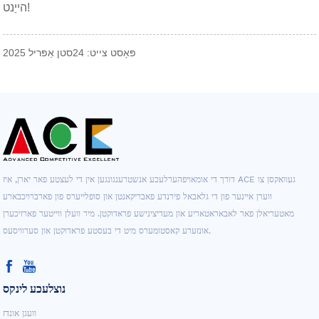
הייַנט!
פּאָסט צייט: 24סטן אַפּריל 2025
דורך די אומאויפהערלעכע אנשטרענגונגען אין די לעצטע פאר יארן, איז ACE געוואקסן צו
ווערן איינער פון די גלאבאל פירנדע פאבריקאנטן און סופלייערס פון פארברויכבארע
מאטעריאלן פאר לאבאראטאריע און מעדיצינישע פראדוקטן. מיר וועלן ווייטער פארזיכערן
אונזערע קאסטומערס מיט די בעסטע פראדוקטן און סערוויסעס.
נוצלעכע לינקס
וועגן אונדז