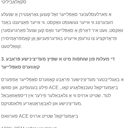
סקאַלאַביליטי
א פארלעסלעכער סאַפּלייער זאָל קענען גאַראַנטירן אַ שנעלע
העכערונג ווי אייער געשעפט וואַקסט. ווי אייער פּאַציענט באַנד
וואַקסט, וועט איר דאַרפֿן אַ סאַפּלייער וואָס קען שנעל פאַרגרעסערן
פּראָדוקציע צו טרעפן אייערע באדערפענישן אָן קאָמפּראָמיסירן
קוואַליטעט.
3. די מעלות פון שותפות מיט א שפּיץ מעדיצינישע פּראָבע
קאָווערס סאַפּלייער
א באַגלייבטער מעדיצינישער פּראָבע קאָווערס סאַפּלייער אָפפערס
פילע בענעפיטן, און סוזשו ACE ביאָמעדיקאַל טעכנאָלאָגיע קאָו.,
לטד. שטייט ארויס ווי אַ גלאבאלער פירער אין דיספּאָוזאַבאַל
מעדיצינישע און לאַבאָראַטאָריע פּלאַסטיקס.
פארוואס ACE ביאָמעדיקאַל שטייט ארויס