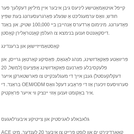
קייפל אויטאָמאַטישע ליניעס גיבן איבער איין מיליאָן דעקלעך פּער
חודש, וואָס ערמעגליכט אַ שנעלע פאַרגרעסערונג בעת שפּיץ
פאָדערונג. מינימום אָרדערס אָנהייבן ביי 100,000 שטיק, און באַנד
דיסקאַונטס זענען בנימצא צו העלפן קאָנטראָלירן קאָסטן.
קאַסטאַמייזיישאַן און ברענדינג
פּריוואַטע פּאַקאַדזשינג, מנהג לאָגאָס, פּאַסיקע קאַרטאָן גרייסן, און
פלעקסיבלע פאַרנעם פּאַקאַדזשינג אָפּציעס (למשל, 20
דעקל/קעסטל) געבן אײַך די מעגלעכקייט צו פארשטארקן אײַער
בראַנד. די OEM/ODM סערוויסעס זיכערן אַז די פּראָבע דעקל וואָס
איר באַקומט זענען אַזוי יינציק ווי אײַער פּראַקטיק.
גלאבאלע לאגיסטיק און צייטיקע איבערלאגעס
ACE קאָאָרדינירט ים און לופט פרייט צו איבער 20 לענדער, מיט