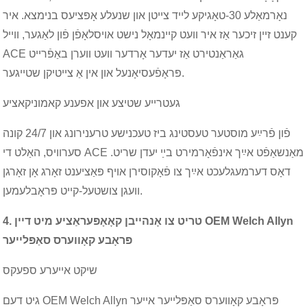
נאָרמאַלע 30-טאָגיקע לייד צייטן און שנעלע אָפּציעס בנימצא. איר
קענט זיין זיכער אַז איר וועט קיינמאָל נישט אויסלאָפֿן פֿון לאַגער, ווייל
ACE גאַראַנטירט אַז יעדער אָרדער וועט ווערן באַפֿרייט
פּראָפֿעסיאָנעל און אין אַ צייטיקן שטייגער.
געטרייע שטיצע און אפענע קאמוניקאציע
פֿון פֿרײַע מוסטער טעסטינג ביז טעכנישע טרענירונג און 24/7 קונה
סערוויס, האַלט די ACE מאַנשאַפֿט אײַך אינפֿאָרמירט בײַ יעדן שריט.
דאָס דערמעגלעכט אײַך צו פֿאָקוסירן אויף פּאַציענט זאָרג אָן זאָרגן
וועגן צושטעל-קייט פּראָבלעמען.
4. טריט צו אָנהייבן קאָאָפּעראַציע מיט דיין OEM Welch Allyn
פּראָבע קאָווערס סאַפּלייער
שיקט אייערע ספעקס
גיט דעם OEM Welch Allyn פּראָבע קאָווערס סאַפּלייער אייער