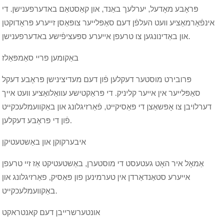
פּראָבע מאָדעל, יערלעך באַנד, און קאַסטאַם באדערפענישן. די
אינפֿאָרמאַציע וועט העלפֿן דעם סאַפּלייער צופּאַסן זייערע פּראָדוקטן
און באַדינונגען צו טרעפן אייערע ספּעציפֿישע באדערפענישן.
באַקומען פריי סאַמפּאַלז
פּרובירט מוסטער דעקלען פֿון דעם מעדיצינישן פּראָבע דעקל
סאַפּלייער אין אייער קליניק. די פּראַקטישע עוואַלואַציע וועט אייך
דערלויבן צו אָפּשאַצן די פּאַסיקייט, פֿאַרזיגלונג און באַקוועמלעכקייט
פֿון די פּראָבע דעקלען.
איבערקוקן און באַשטעטיקן
אַמאָל איר האָט געטעסט די מוסטערן, באַשטעטיקט אַז זיי טרעפן
אייערע סטאַנדאַרדן אין טערמינען פון פּאַסיק, פאַרזיגלונג און
באַקוועמלעכקייט.
אונטערשרייבן דעם קאנטראקט