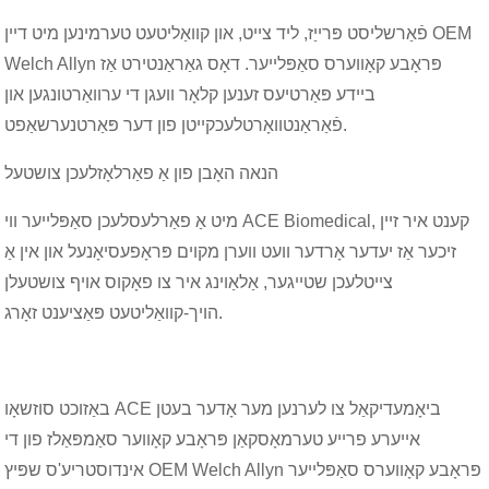
פֿאַרשליסט פּרייַז, ליד צייט, און קוואַליטעט טערמינען מיט דיין OEM
Welch Allyn פּראָבע קאָווערס סאַפּלייער. דאָס גאַראַנטירט אַז
ביידע פּאַרטיעס זענען קלאָר וועגן די ערוואַרטונגען און
פֿאַראַנטוואָרטלעכקייטן פון דער פּאַרטנערשאַפט.
הנאה האָבן פון אַ פאַרלאָזלעכן צושטעל
מיט אַ פאַרלעסלעכן סאַפּלייער ווי ACE Biomedical, קענט איר זיין
זיכער אַז יעדער אָרדער וועט ווערן מקוים פּראָפעסיאָנעל און אין אַ
צייטלעכן שטייגער, אַלאַוינג איר צו פאָקוס אויף צושטעלן
הויך-קוואַליטעט פּאַציענט זאָרג.
באַזוכט סוזשאָו ACE ביאָמעדיקאַל צו לערנען מער אָדער בעטן
אייערע פרייע טערמאָסקאַן פּראָבע קאָווער סאַמפּאַלז פון די
אינדוסטריע'ס שפּיץ OEM Welch Allyn פּראָבע קאָווערס סאַפּלייער