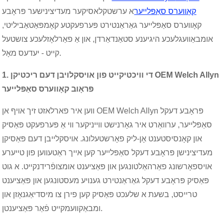
קאָווערס סאַפּלייער
א ערשטקלאסיקער מעדיצינישער פּראָבע
קאָווערס סאַפּלייער גאַראַנטירט פּערפעקטע קאָמפּאַטאַביליטי,
אומבאַוועגלעכע היגיענע סטאַנדאַרדן, און אַ פאַרלאָזלעכע צושטעל
קייט - יעדעס מאָל.
1. די וויכטיקייט פון אויסקלויבן דעם ריכטיקן OEM Welch Allyn
פּראָוב קאָווערס סאַפּלייער
ווען איר פארלאזט זיך אויף אן OEM Welch Allyn פּראָבע דעקל
סאַפּלייער, ערוואַרט איר גאָרנישט ווייניקער ווי אַ פּערפעקט פּאַסיק
און קאָנסיסטענט אָן-ליק פאָרשטעלונג. אויסקלייבן דעם פּאַסיקן
מעדיצינישן פּראָבע דעקל סאַפּלייער קען אייך ראַטעווען פון טייערע
אויספאָרשונג פאַרהאַלטונגען און פּאַציענט אומצופֿרידנקייט. א גוט
פּאַסיק פּראָבע דעקל גאַראַנטירט גענויע מעסטונגען און פּאַציענט
טרייסט, בשעת א שלעכט פּאַסיק קען פירן צו מיסדיאַגנאָזן און
ומבאַקוועמקייט פֿאַר פּאַציענטן.