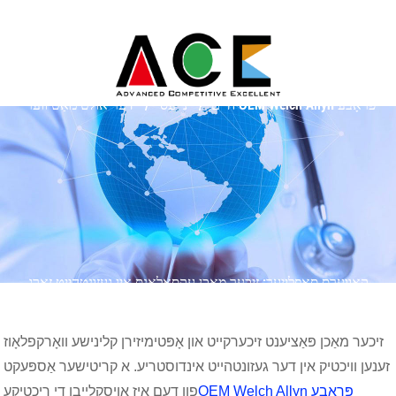
היים
נייעס
דער אולטימאַטיווער OEM Welch Allyn פּראָבע
קאָווערס סאַפּלייער: זיכער מאַכן עקסאַלאַנס אין געזונטהייט זאָרג
זיכער מאַכן פּאַציענט זיכערקייט און אָפּטימיזירן קלינישע וואָרקפלאָוז
זענען וויכטיק אין דער געזונטהייט אינדוסטריע. א קריטישער אַספּעקט
OEM Welch Allyn פּראָבע
פון דעם איז אויסקלייבן די ריכטיקע