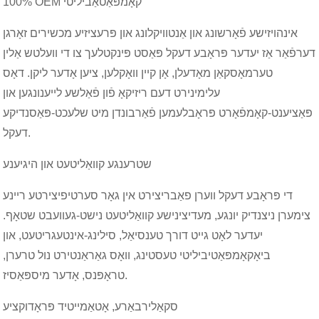
100% OEM קאָמפּאַטאַביליטי
אינהויזישע פֿאָרשונג און אַנטוויקלונג און פּרעציזיע מכשירים זאָרגן
דערפֿאַר אַז יעדער פּראָבע דעקל פּאַסט פּינקטלעך צו די וועלטש אַלין
טערמאָסקאַן מאָדעלן, אָן קיין וואָקלען, ציען אָדער ליקן. דאָס
עלימינירט דעם ריזיקאָ פֿון פֿאַלשע לייענונגען און
פּאַציענט-קאָמפֿאָרט פּראָבלעמען פֿאַרבונדן מיט שלעכט-פּאַסנדיקע
דעקל.
שטרענגע קוואַליטעט און היגיענע
די פּראָבע דעקל ווערן פאַבריצירט אין גאָר סערטיפיצירטע ריינע
צימערן ניצנדיק יונגע, מעדיצינישע קוואַליטעט נישט-געוועבט שטאָף.
יעדער לאָט גייט דורך טענסיאַל, סילינג-אינטעגריטעט, און
ביאָקאָמפּאַטיביליטי טעסטינג, וואָס גאַראַנטירט נול טרערן,
טראָפּנס, אָדער מיספּאַסיז.
סקאַלירבאַרע, אָטאַמייטיד פּראָדוקציע