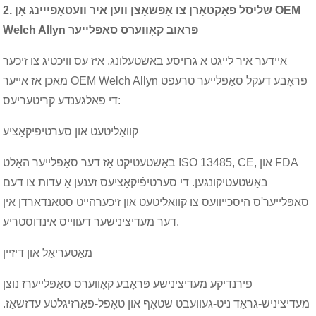
2. שליסל פאַקטאָרן צו אָפּשאַצן ווען איר וועטאַפייינג אַן OEM
Welch Allyn פּראָוב קאָווערס סאַפּלייער
איידער איר לייגט א גרויסע באשטעלונג, איז עס וויכטיג צו זיכער
מאכן אז אייער OEM Welch Allyn פּראָבע דעקל סאַפּלייער טרעפט
די פאלגענדע קריטעריעס:
קוואַליטעט און סערטיפיקאַציע
באַשטעטיקט אַז דער סאַפּלייער האַלט ISO 13485, CE, און FDA
באַשטעטיקונגען. די סערטיפֿיקאַציעס זענען אַ עדות צו דעם
סאַפּלייער'ס היסכייַוועס צו קוואַליטעט און זיכערהייט סטאַנדאַרדן אין
דער מעדיצינישער דעווייס אינדוסטריע.
מאַטעריאַל און דיזיין
פירנדיקע מעדיצינישע פּראָבע קאָווערס סאַפּלייערז נוצן
מעדיציניש-גראַד ניט-געוועבט שטאָף און טאָפּל-פאַרזיגלטע עדזשאַז.