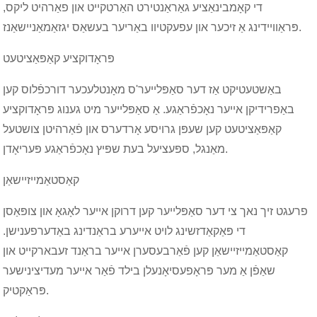
די קאָמבינאַציע גאַראַנטירט האַרטקייט און פאַרהיט ליקס,
פּראַוויידינג אַ זיכער און עפעקטיוו באַריער בעשאַס יגזאַמאַניישאַנז.
פּראָדוקציע קאַפּאַציטעט
באַשטעטיקט אַז דער סאַפּלייער'ס מאָנטלעכער דורכפֿלוס קען
באַפרידיקן אייער נאָכפֿראַגע. אַ סאַפּלייער מיט גענוג פּראָדוקציע
קאַפּאַציטעט קען שעפּן גרויסע אָרדערס און פֿאַרהיטן צושטעל
מאַנגל, ספּעציעל בעת שפּיץ נאָכפֿראַגע פּעריאָדן.
קאַסטאַמייזיישאַן
פרעגט זיך נאך צי דער סאַפּלייער קען דרוקן אייער לאָגאָ און צופּאַסן
די פּאַקאַדזשינג לויט אייערע בראַנדינג באַדערפענישן.
קאַסטאַמייזיישאַן קען פֿאַרבעסערן אייער בראַנד זעבארקייט און
שאַפֿן אַ מער פּראָפעסיאָנעלן בילד פֿאַר אייער מעדיצינישער
פּראַקטיק.