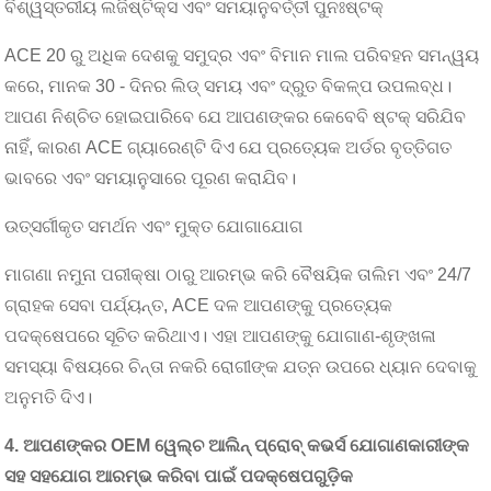
ବିଶ୍ୱସ୍ତରୀୟ ଲଜିଷ୍ଟିକ୍ସ ଏବଂ ସମୟାନୁବର୍ତ୍ତୀ ପୁନଃଷ୍ଟକ୍
ACE 20 ରୁ ଅଧିକ ଦେଶକୁ ସମୁଦ୍ର ଏବଂ ବିମାନ ମାଲ ପରିବହନ ସମନ୍ୱୟ
କରେ, ମାନକ 30 - ଦିନର ଲିଡ୍ ସମୟ ଏବଂ ଦ୍ରୁତ ବିକଳ୍ପ ଉପଲବ୍ଧ।
ଆପଣ ନିଶ୍ଚିତ ହୋଇପାରିବେ ଯେ ଆପଣଙ୍କର କେବେବି ଷ୍ଟକ୍ ସରିଯିବ
ନାହିଁ, କାରଣ ACE ଗ୍ୟାରେଣ୍ଟି ଦିଏ ଯେ ପ୍ରତ୍ୟେକ ଅର୍ଡର ବୃତ୍ତିଗତ
ଭାବରେ ଏବଂ ସମୟାନୁସାରେ ପୂରଣ କରାଯିବ।
ଉତ୍ସର୍ଗୀକୃତ ସମର୍ଥନ ଏବଂ ମୁକ୍ତ ଯୋଗାଯୋଗ
ମାଗଣା ନମୁନା ପରୀକ୍ଷା ଠାରୁ ଆରମ୍ଭ କରି ବୈଷୟିକ ତାଲିମ ଏବଂ 24/7
ଗ୍ରାହକ ସେବା ପର୍ଯ୍ୟନ୍ତ, ACE ଦଳ ଆପଣଙ୍କୁ ପ୍ରତ୍ୟେକ
ପଦକ୍ଷେପରେ ସୂଚିତ କରିଥାଏ। ଏହା ଆପଣଙ୍କୁ ଯୋଗାଣ-ଶୃଙ୍ଖଳା
ସମସ୍ୟା ବିଷୟରେ ଚିନ୍ତା ନକରି ରୋଗୀଙ୍କ ଯତ୍ନ ଉପରେ ଧ୍ୟାନ ଦେବାକୁ
ଅନୁମତି ଦିଏ।
4. ଆପଣଙ୍କର OEM ୱେଲ୍ଚ ଆଲିନ୍ ପ୍ରୋବ୍ କଭର୍ସ ଯୋଗାଣକାରୀଙ୍କ
ସହ ସହଯୋଗ ଆରମ୍ଭ କରିବା ପାଇଁ ପଦକ୍ଷେପଗୁଡ଼ିକ