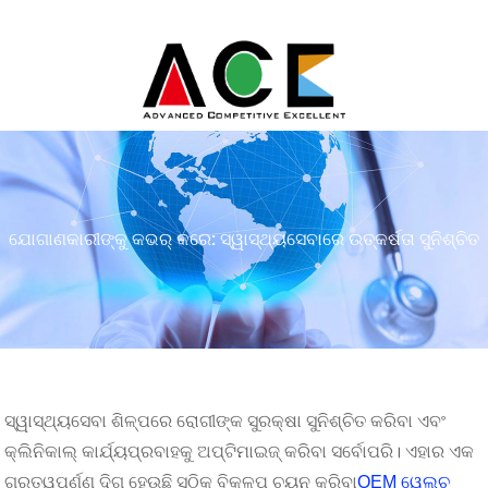
ଘର
ସମାଚାର
ଅଲ୍ଟିମେଟ୍ OEM ୱେଲ୍ଚ ଆଲିନ୍ ପ୍ରୋବ୍
ଯୋଗାଣକାରୀଙ୍କୁ କଭର୍ କରେ: ସ୍ୱାସ୍ଥ୍ୟସେବାରେ ଉତ୍କର୍ଷତା ସୁନିଶ୍ଚିତ
ସ୍ୱାସ୍ଥ୍ୟସେବା ଶିଳ୍ପରେ ରୋଗୀଙ୍କ ସୁରକ୍ଷା ସୁନିଶ୍ଚିତ କରିବା ଏବଂ
କ୍ଲିନିକାଲ୍ କାର୍ଯ୍ୟପ୍ରବାହକୁ ଅପ୍ଟିମାଇଜ୍ କରିବା ସର୍ବୋପରି। ଏହାର ଏକ
କରିବା
ଗୁରୁତ୍ୱପୂର୍ଣ୍ଣ ଦିଗ ହେଉଛି ସଠିକ୍ ବିକଳ୍ପ ଚୟନ କରିବା
OEM ୱେଲ୍ଚ