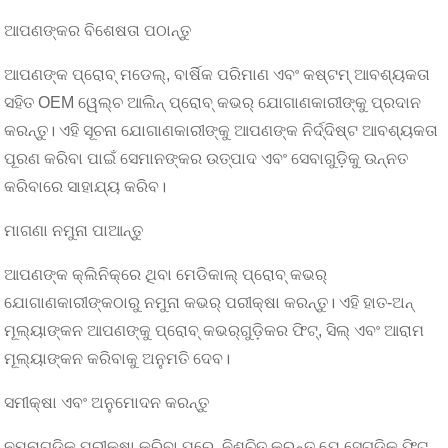
ଆପଣଙ୍କର ବିଶେଷତା ପଠାନ୍ତୁ
ଆପଣଙ୍କ ପ୍ରୋବ୍ ମଡେଲ୍, ବାର୍ଷିକ ପରିମାଣ ଏବଂ କଷ୍ଟମ୍ ଆବଶ୍ୟକତା
ସହିତ OEM ୱେଲ୍ଚ ଆଲିନ୍ ପ୍ରୋବ୍ କଭର୍ ଯୋଗାଣକାରୀଙ୍କୁ ପ୍ରଦାନ
କରନ୍ତୁ। ଏହି ସୂଚନା ଯୋଗାଣକାରୀଙ୍କୁ ଆପଣଙ୍କ ନିର୍ଦ୍ଦିଷ୍ଟ ଆବଶ୍ୟକତା
ପୂରଣ କରିବା ପାଇଁ ସେମାନଙ୍କର ଉତ୍ପାଦ ଏବଂ ସେବାଗୁଡ଼ିକୁ ଉନ୍ନତ
କରିବାରେ ସାହାଯ୍ୟ କରିବ।
ମାଗଣା ନମୁନା ପାଆନ୍ତୁ
ଆପଣଙ୍କ କ୍ଲିନିକ୍‌ରେ ଥିବା ମେଡିକାଲ୍ ପ୍ରୋବ୍ କଭର୍
ଯୋଗାଣକାରୀଙ୍କଠାରୁ ନମୁନା କଭର୍ ପରୀକ୍ଷା କରନ୍ତୁ। ଏହି ହାତ-ଅନ୍
ମୂଲ୍ୟାଙ୍କନ ଆପଣଙ୍କୁ ପ୍ରୋବ୍ କଭର୍‌ଗୁଡ଼ିକର ଫିଟ୍, ସିଲ୍ ଏବଂ ଆରାମ
ମୂଲ୍ୟାଙ୍କନ କରିବାକୁ ଅନୁମତି ଦେବ।
ସମୀକ୍ଷା ଏବଂ ଅନୁମୋଦନ କରନ୍ତୁ
ନମୁନାଗୁଡ଼ିକୁ ପରୀକ୍ଷା କରିବା ପରେ, ନିଶ୍ଚିତ କରନ୍ତୁ ଯେ ସେଗୁଡ଼ିକ ଫିଟ୍,