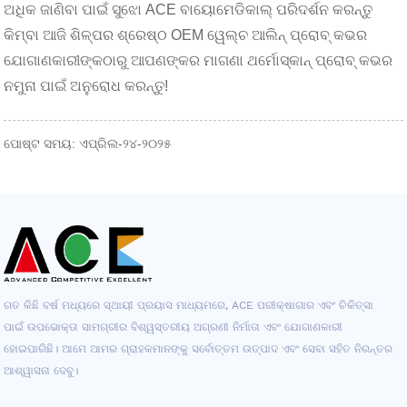
ଅଧିକ ଜାଣିବା ପାଇଁ ସୁଝୋ ACE ବାୟୋମେଡିକାଲ୍ ପରିଦର୍ଶନ କରନ୍ତୁ
କିମ୍ବା ଆଜି ଶିଳ୍ପର ଶ୍ରେଷ୍ଠ OEM ୱେଲ୍ଚ ଆଲିନ୍ ପ୍ରୋବ୍ କଭର
ଯୋଗାଣକାରୀଙ୍କଠାରୁ ଆପଣଙ୍କର ମାଗଣା ଥର୍ମୋସ୍କାନ୍ ପ୍ରୋବ୍ କଭର
ନମୁନା ପାଇଁ ଅନୁରୋଧ କରନ୍ତୁ!
ପୋଷ୍ଟ ସମୟ: ଏପ୍ରିଲ-୨୪-୨୦୨୫
ଗତ କିଛି ବର୍ଷ ମଧ୍ୟରେ ସ୍ଥାୟୀ ପ୍ରୟାସ ମାଧ୍ୟମରେ, ACE ପରୀକ୍ଷାଗାର ଏବଂ ଚିକିତ୍ସା
ପାଇଁ ଉପଭୋକ୍ତା ସାମଗ୍ରୀର ବିଶ୍ୱସ୍ତରୀୟ ଅଗ୍ରଣୀ ନିର୍ମାତା ଏବଂ ଯୋଗାଣକାରୀ
ହୋଇପାରିଛି। ଆମେ ଆମର ଗ୍ରାହକମାନଙ୍କୁ ସର୍ବୋତ୍ତମ ଉତ୍ପାଦ ଏବଂ ସେବା ସହିତ ନିରନ୍ତର
ଆଶ୍ୱାସନା ଦେବୁ।