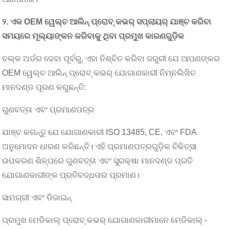
୨. ଏକ OEM ୱେଲ୍ଚ ଆଲିନ୍ ପ୍ରୋବ୍ କଭର୍ ସପ୍ଲାୟର୍ ଯାଞ୍ଚ କରିବା
ସମୟରେ ମୂଲ୍ୟାଙ୍କନ କରିବାକୁ ଥିବା ପ୍ରମୁଖ କାରଣଗୁଡ଼ିକ
ବଲ୍କ ଅର୍ଡର ଦେବା ପୂର୍ବରୁ, ଏହା ନିଶ୍ଚିତ କରିବା ଜରୁରୀ ଯେ ଆପଣଙ୍କର
OEM ୱେଲ୍ଚ ଆଲିନ୍ ପ୍ରୋବ୍ କଭର୍ ଯୋଗାଣକାରୀ ନିମ୍ନଲିଖିତ
ମାନଦଣ୍ଡ ପୂରଣ କରୁଛନ୍ତି:
ଗୁଣବତ୍ତା ଏବଂ ପ୍ରମାଣପତ୍ର
ଯାଞ୍ଚ କରନ୍ତୁ ଯେ ଯୋଗାଣକାରୀ ISO 13485, CE, ଏବଂ FDA
ଅନୁମୋଦନ ଧାରଣ କରିଛନ୍ତି। ଏହି ପ୍ରମାଣପତ୍ରଗୁଡ଼ିକ ଚିକିତ୍ସା
ଉପକରଣ ଶିଳ୍ପରେ ଗୁଣବତ୍ତା ଏବଂ ସୁରକ୍ଷା ମାନଦଣ୍ଡ ପ୍ରତି
ଯୋଗାଣକାରୀଙ୍କ ପ୍ରତିବଦ୍ଧତାର ପ୍ରମାଣ।
ସାମଗ୍ରୀ ଏବଂ ଡିଜାଇନ୍
ପ୍ରମୁଖ ମେଡିକାଲ୍ ପ୍ରୋବ୍ କଭର୍ ଯୋଗାଣକାରୀମାନେ ମେଡିକାଲ୍ -