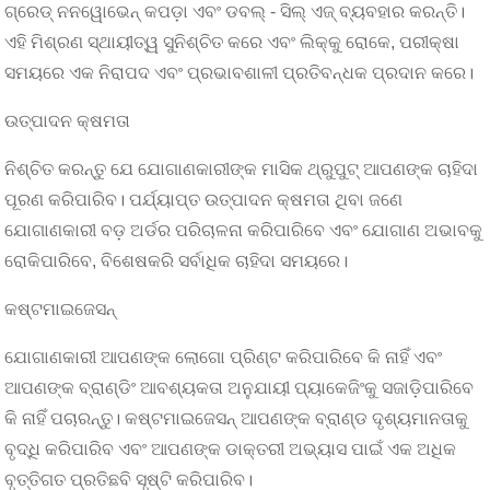
ଗ୍ରେଡ୍ ନନୱୋଭେନ୍ କପଡ଼ା ଏବଂ ଡବଲ୍ - ସିଲ୍ ଏଜ୍ ବ୍ୟବହାର କରନ୍ତି।
ଏହି ମିଶ୍ରଣ ସ୍ଥାୟୀତ୍ୱ ସୁନିଶ୍ଚିତ କରେ ଏବଂ ଲିକ୍କୁ ରୋକେ, ପରୀକ୍ଷା
ସମୟରେ ଏକ ନିରାପଦ ଏବଂ ପ୍ରଭାବଶାଳୀ ପ୍ରତିବନ୍ଧକ ପ୍ରଦାନ କରେ।
ଉତ୍ପାଦନ କ୍ଷମତା
ନିଶ୍ଚିତ କରନ୍ତୁ ଯେ ଯୋଗାଣକାରୀଙ୍କ ମାସିକ ଥ୍ରୁପୁଟ୍ ଆପଣଙ୍କ ଚାହିଦା
ପୂରଣ କରିପାରିବ। ପର୍ଯ୍ୟାପ୍ତ ଉତ୍ପାଦନ କ୍ଷମତା ଥିବା ଜଣେ
ଯୋଗାଣକାରୀ ବଡ଼ ଅର୍ଡର ପରିଚାଳନା କରିପାରିବେ ଏବଂ ଯୋଗାଣ ଅଭାବକୁ
ରୋକିପାରିବେ, ବିଶେଷକରି ସର୍ବାଧିକ ଚାହିଦା ସମୟରେ।
କଷ୍ଟମାଇଜେସନ୍
ଯୋଗାଣକାରୀ ଆପଣଙ୍କ ଲୋଗୋ ପ୍ରିଣ୍ଟ କରିପାରିବେ କି ନାହିଁ ଏବଂ
ଆପଣଙ୍କ ବ୍ରାଣ୍ଡିଂ ଆବଶ୍ୟକତା ଅନୁଯାୟୀ ପ୍ୟାକେଜିଂକୁ ସଜାଡ଼ିପାରିବେ
କି ନାହିଁ ପଚାରନ୍ତୁ। କଷ୍ଟମାଇଜେସନ୍ ଆପଣଙ୍କ ବ୍ରାଣ୍ଡ ଦୃଶ୍ୟମାନତାକୁ
ବୃଦ୍ଧି କରିପାରିବ ଏବଂ ଆପଣଙ୍କ ଡାକ୍ତରୀ ଅଭ୍ୟାସ ପାଇଁ ଏକ ଅଧିକ
ବୃତ୍ତିଗତ ପ୍ରତିଛବି ସୃଷ୍ଟି କରିପାରିବ।