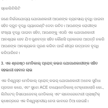
ସ୍କେଲିବିଲିଟି
ଜଣେ ନିର୍ଭରଯୋଗ୍ୟ ଯୋଗାଣକାରୀ ଆପଣଙ୍କ ବ୍ୟବସାୟ ବୃଦ୍ଧି ପାଇବା
ସହିତ ଦ୍ରୁତ ବୃଦ୍ଧି ଗ୍ୟାରେଣ୍ଟି ଦେବା ଉଚିତ। ଆପଣଙ୍କ ରୋଗୀଙ୍କ
ସଂଖ୍ୟା ବୃଦ୍ଧି ପାଇବା ସହିତ, ଆପଣଙ୍କୁ ଏପରି ଏକ ଯୋଗାଣକାରୀ
ଆବଶ୍ୟକ ହେବ ଯିଏ ଗୁଣବତ୍ତା ସହିତ କୌଣସି ପ୍ରକାରର ଆପତ୍ତି ନକରି
ଆପଣଙ୍କ ଆବଶ୍ୟକତା ପୂରଣ କରିବା ପାଇଁ ଶୀଘ୍ର ଉତ୍ପାଦନ ବୃଦ୍ଧି
କରିପାରିବେ।
3. ଏକ ଶ୍ରେଷ୍ଠ ମେଡିକାଲ୍ ପ୍ରୋବ୍ କଭର ଯୋଗାଣକାରୀଙ୍କ ସହିତ
ସହଭାଗୀ ହେବାର ଲାଭ
ଏକ ବିଶ୍ୱସ୍ତ ମେଡିକାଲ୍ ପ୍ରୋବ୍ କଭର୍ ଯୋଗାଣକାରୀ ଅନେକ ସୁବିଧା
ପ୍ରଦାନ କରେ, ଏବଂ ସୁଝୋ ACE ବାୟୋମେଡିକାଲ୍ ଟେକ୍ନୋଲୋଜି କୋ.,
ଲିମିଟେଡ୍ ଡିସପୋଜେବଲ୍ ମେଡିକାଲ୍ ଏବଂ ଲାବୋରେଟୋରୀ ପ୍ଲାଷ୍ଟିକ୍
କ୍ଷେତ୍ରରେ ଏକ ବିଶ୍ୱସ୍ତରୀୟ ନେତା ଭାବରେ ଠିଆ ହୋଇଛି।