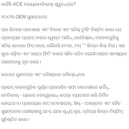
କାହିଁକି ACE ବାୟୋମେଡିକାଲ୍ ସ୍ୱତନ୍ତ୍ର?
୧୦୦% OEM ସୁସଙ୍ଗତତା
ଘର ଭିତରେ ଗବେଷଣା ଏବଂ ବିକାଶ ଏବଂ ସଠିକ୍ ଟୁଲିଂ ନିଶ୍ଚିତ କରେ ଯେ
ପ୍ରତ୍ୟେକ ପ୍ରୋବ୍ କଭର ୱେଲ୍ଚ ଆଲିନ୍ ଥର୍ମୋସ୍କାନ୍ ମଡେଲଗୁଡ଼ିକୁ
ସଠିକ୍ ଭାବରେ ଫିଟ୍ କରେ, କୌଣସି ଝଟକା, ଟଗ୍ିଂ କିମ୍ବା ଲିକ୍ ବିନା। ଏହା
ଭୁଲ ପଢ଼ିବା ଏବଂ ଖରାପ ଫିଟିଂ କଭର ସହିତ ଜଡିତ ରୋଗୀ-ଆରାମ ସମସ୍ୟାର
ଆଶଙ୍କାକୁ ଦୂର କରେ।
କଠୋର ଗୁଣବତ୍ତା ଏବଂ ପରିଷ୍କାର ପରିଚ୍ଛନ୍ନତା
ପ୍ରୋବ୍ କଭରଗୁଡ଼ିକ ପୂର୍ଣ୍ଣ ପ୍ରମାଣିତ ସଫା କୋଠରୀରେ ଭର୍ଜିନ୍,
ମେଡିକାଲ୍ - ଗ୍ରେଡ୍ ନନୱୋଭେନ୍ କପଡ଼ା ବ୍ୟବହାର କରି ନିର୍ମିତ
ହୋଇଥାଏ। ପ୍ରତ୍ୟେକ ଲଟ୍ ଟେନସାଇଲ୍, ସିଲ୍ - ଅଖଣ୍ଡତା ଏବଂ ଜୈବ
ସୁସଙ୍ଗତତା ପରୀକ୍ଷାରୁ ଯାଏ, ଯାହା ଶୂନ୍ୟ ଲୁହ, ଡ୍ରିପ୍ସ କିମ୍ବା ମିସ୍ଫିଟ୍
ସୁନିଶ୍ଚିତ କରେ।