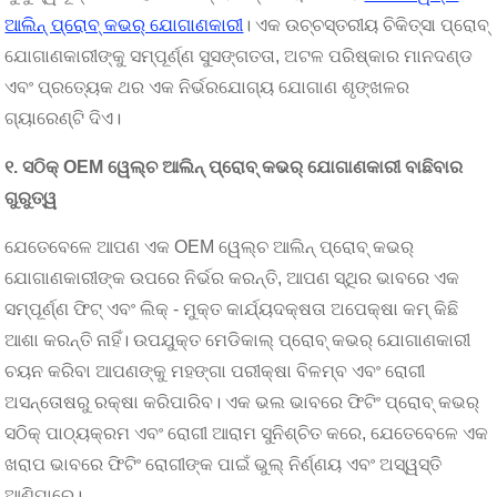
ଆଲିନ୍ ପ୍ରୋବ୍ କଭର୍ ଯୋଗାଣକାରୀ
। ଏକ ଉଚ୍ଚସ୍ତରୀୟ ଚିକିତ୍ସା ପ୍ରୋବ୍
ଯୋଗାଣକାରୀଙ୍କୁ ସମ୍ପୂର୍ଣ୍ଣ ସୁସଙ୍ଗତତା, ଅଟଳ ପରିଷ୍କାର ମାନଦଣ୍ଡ
ଏବଂ ପ୍ରତ୍ୟେକ ଥର ଏକ ନିର୍ଭରଯୋଗ୍ୟ ଯୋଗାଣ ଶୃଙ୍ଖଳର
ଗ୍ୟାରେଣ୍ଟି ଦିଏ।
୧. ସଠିକ୍ OEM ୱେଲ୍ଚ ଆଲିନ୍ ପ୍ରୋବ୍ କଭର୍ ଯୋଗାଣକାରୀ ବାଛିବାର
ଗୁରୁତ୍ୱ
ଯେତେବେଳେ ଆପଣ ଏକ OEM ୱେଲ୍ଚ ଆଲିନ୍ ପ୍ରୋବ୍ କଭର୍
ଯୋଗାଣକାରୀଙ୍କ ଉପରେ ନିର୍ଭର କରନ୍ତି, ଆପଣ ସ୍ଥିର ଭାବରେ ଏକ
ସମ୍ପୂର୍ଣ୍ଣ ଫିଟ୍ ଏବଂ ଲିକ୍ - ମୁକ୍ତ କାର୍ଯ୍ୟଦକ୍ଷତା ଅପେକ୍ଷା କମ୍ କିଛି
ଆଶା କରନ୍ତି ନାହିଁ। ଉପଯୁକ୍ତ ମେଡିକାଲ୍ ପ୍ରୋବ୍ କଭର୍ ଯୋଗାଣକାରୀ
ଚୟନ କରିବା ଆପଣଙ୍କୁ ମହଙ୍ଗା ପରୀକ୍ଷା ବିଳମ୍ବ ଏବଂ ରୋଗୀ
ଅସନ୍ତୋଷରୁ ରକ୍ଷା କରିପାରିବ। ଏକ ଭଲ ଭାବରେ ଫିଟିଂ ପ୍ରୋବ୍ କଭର୍
ସଠିକ୍ ପାଠ୍ୟକ୍ରମ ଏବଂ ରୋଗୀ ଆରାମ ସୁନିଶ୍ଚିତ କରେ, ଯେତେବେଳେ ଏକ
ଖରାପ ଭାବରେ ଫିଟିଂ ରୋଗୀଙ୍କ ପାଇଁ ଭୁଲ୍ ନିର୍ଣ୍ଣୟ ଏବଂ ଅସ୍ୱସ୍ତି
ଆଣିପାରେ।