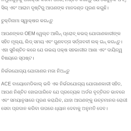
ସିଲ୍ ଏବଂ ଆରାମ ଦୃଷ୍ଟିରୁ ଆପଣଙ୍କ ମାନଦଣ୍ଡ ପୂରଣ କରୁଛି।
ଚୁକ୍ତିନାମା ସ୍ୱାକ୍ଷର କରନ୍ତୁ
ଆପଣଙ୍କର OEM ୱେଲ୍ଚ ଆଲିନ୍ ପ୍ରୋବ୍ କଭର୍ ଯୋଗାଣକାରୀଙ୍କ
ସହିତ ମୂଲ୍ୟ, ଲିଡ୍ ସମୟ ଏବଂ ଗୁଣବତ୍ତା ସର୍ତ୍ତାବଳୀ ଲକ୍ ଇନ୍ କରନ୍ତୁ।
ଏହା ସୁନିଶ୍ଚିତ କରେ ଯେ ଉଭୟ ପକ୍ଷ ସହଭାଗୀର ଆଶା ଏବଂ ଦାୟିତ୍ୱ
ବିଷୟରେ ସ୍ପଷ୍ଟ।
ନିର୍ଭରଯୋଗ୍ୟ ଯୋଗାଣର ମଜା ନିଅନ୍ତୁ
ACE ବାୟୋମେଡିକାଲ୍ ଭଳି ଏକ ନିର୍ଭରଯୋଗ୍ୟ ଯୋଗାଣକାରୀ ସହିତ,
ଆପଣ ନିଶ୍ଚିତ ହୋଇପାରିବେ ଯେ ପ୍ରତ୍ୟେକ ଅର୍ଡର ବୃତ୍ତିଗତ ଭାବରେ
ଏବଂ ସମୟାନୁସାରେ ପୂରଣ କରାଯିବ, ଯାହା ଆପଣଙ୍କୁ ଉଚ୍ଚମାନର ରୋଗୀ
ସେବା ପ୍ରଦାନ କରିବା ଉପରେ ଧ୍ୟାନ ଦେବାକୁ ଅନୁମତି ଦେବ।