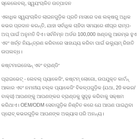
ସ୍କେଲେବଲ୍, ସ୍ୱୟଂଚାଳିତ ଉତ୍ପାଦନ
ଏକାଧିକ ସ୍ୱୟଂଚାଳିତ ଲାଇନଗୁଡ଼ିକ ପ୍ରତି ମାସରେ ଦଶ ଲକ୍ଷରୁ ଅଧିକ
କଭର ପ୍ରଦାନ କରନ୍ତି, ଯାହା ସର୍ବାଧିକ ଚାହିଦା ସମୟରେ ଶୀଘ୍ର ରାମ୍ପ-
ଅପ୍ ପାଇଁ ଅନୁମତି ଦିଏ। ସର୍ବନିମ୍ନ ଅର୍ଡର 100,000 ଖଣ୍ଡରୁ ଆରମ୍ଭ ହୁଏ
ଏବଂ ଖର୍ଚ୍ଚ ନିୟନ୍ତ୍ରଣ କରିବାରେ ସାହାଯ୍ୟ କରିବା ପାଇଁ ଭଲ୍ୟୁମ୍ ରିହାତି
ଉପଲବ୍ଧ।
କଷ୍ଟମାଇଜେସନ୍ ଏବଂ ବ୍ରାଣ୍ଡିଂ
ପ୍ରାଇଭେଟ୍ - ଲେବଲ୍ ପ୍ୟାକେଜିଂ, କଷ୍ଟମ୍ ଲୋଗୋ, ଉପଯୁକ୍ତ କାର୍ଟନ୍
ଆକାର ଏବଂ ନମନୀୟ ବଲ୍କ ପ୍ୟାକେଜିଂ ବିକଳ୍ପଗୁଡ଼ିକ (ଯଥା, 20 କଭର/
ବାକ୍ସ) ଆପଣଙ୍କୁ ଆପଣଙ୍କର ବ୍ରାଣ୍ଡକୁ ସୁଦୃଢ଼ ​​କରିବାକୁ ସକ୍ଷମ
କରିଥାଏ। OEM/ODM ସେବାଗୁଡ଼ିକ ନିଶ୍ଚିତ କରେ ଯେ ଆପଣ ପାଇଥିବା
ପ୍ରୋବ୍ କଭରଗୁଡ଼ିକ ଆପଣଙ୍କ ଅଭ୍ୟାସ ପରି ଅନନ୍ୟ।