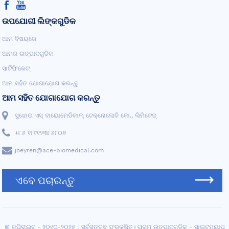
ଉପଯୋଗୀ ଲିଙ୍କଗୁଡିକ
ଆମ ବିଷୟରେ
ଆମର ଉତ୍ପାଦଗୁଡିକ
ସାର୍ଟିଫିକେଟ୍
ଆମ ସହିତ ଯୋଗାଯୋଗ କରନ୍ତୁ
ଆମ ସହିତ ଯୋଗାଯୋଗ କରନ୍ତୁ
ସୁଝୋଉ ଏସ୍ ବାୟୋମେଡିକାଲ୍ ଟେକ୍ନୋଲୋଜି କୋ., ଲିମିଟେଡ୍
+୮୬ ୧୮୯୧୨୩୮୬୮୦୭
joeyren@ace-biomedical.com
ଏବେ ପଚାରନ୍ତୁ
© କପିରାଇଟ୍ - ୨୦୧୦-୨୦୨୫ : ସର୍ବସତ୍ତ୍ଵ ସଂରକ୍ଷିତ।
ଗରମ ଉତ୍ପାଦଗୁଡ଼ିକ
-
ସାଇଟମ୍ୟାପ୍