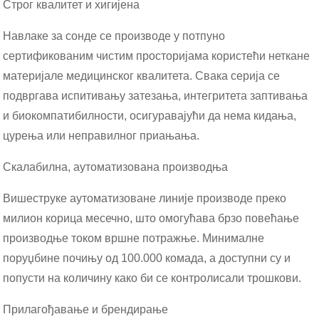
Строг квалитет и хигијена
Навлаке за сонде се производе у потпуно
сертификованим чистим просторијама користећи неткане
материјале медицинског квалитета. Свака серија се
подвргава испитивању затезања, интегритета заптивања
и биокомпатибилности, осигуравајући да нема кидања,
цурења или неправилног приањања.
Скалабилна, аутоматизована производња
Вишеструке аутоматизоване линије производе преко
милион корица месечно, што омогућава брзо повећање
производње током вршне потражње. Минималне
поруџбине почињу од 100.000 комада, а доступни су и
попусти на количину како би се контролисали трошкови.
Прилагођавање и брендирање