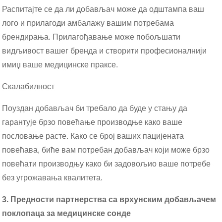
Распитајте се да ли добављач може да одштампа ваш
лого и прилагоди амбалажу вашим потребама
брендирања. Прилагођавање може побољшати
видљивост вашег бренда и створити професионалнији
имиџ ваше медицинске праксе.
Скалабилност
Поуздан добављач би требало да буде у стању да
гарантује брзо повећање производње како ваше
пословање расте. Како се број ваших пацијената
повећава, биће вам потребан добављач који може брзо
повећати производњу како би задовољио ваше потребе
без угрожавања квалитета.
3. Предности партнерства са врхунским добављачем
поклопаца за медицинске сонде