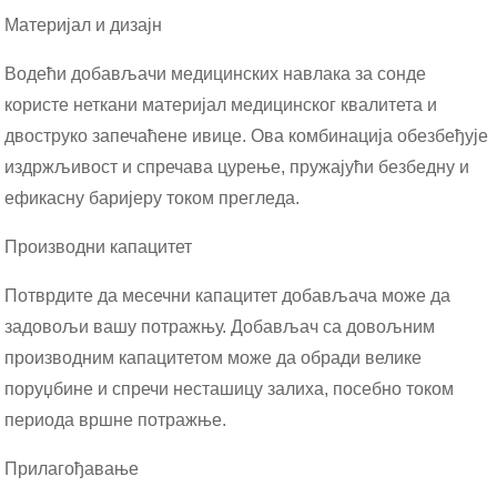
Материјал и дизајн
Водећи добављачи медицинских навлака за сонде
користе неткани материјал медицинског квалитета и
двоструко запечаћене ивице. Ова комбинација обезбеђује
издржљивост и спречава цурење, пружајући безбедну и
ефикасну баријеру током прегледа.
Производни капацитет
Потврдите да месечни капацитет добављача може да
задовољи вашу потражњу. Добављач са довољним
производним капацитетом може да обради велике
поруџбине и спречи несташицу залиха, посебно током
периода вршне потражње.
Прилагођавање