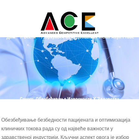
Дом
Вести
Врхунски OEM Добављач Welch Allyn Probe
Covers: Обезбеђивање Изврсности У Здравству
Обезбеђивање безбедности пацијената и оптимизација
клиничких токова рада су од највеће важности у
здравственој индустрији. Кључни аспект овога је избор