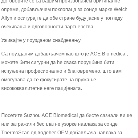
Договорите се са вашим произвођачем оригиналне
опреме, добављачем поклопаца за сонде марке Welch
Allyn и осигурајте да обе стране буду јасне у погледу
очекивања и одговорности партнерства.
Уживајте у поузданом снабдевању
Са поузданим добављачем као што је ACE Biomedical,
можете бити сигурни да ће свака поруџбина бити
испуњена професионално и благовремено, што вам
омогућава да се фокусирате на пружање
висококвалитетне неге пацијената.
Посетите Suzhou ACE Biomedical да бисте сазнали више
или затражили бесплатне узорке навлака за сонде
ThermoScan од водећег OEM добављача навлака за