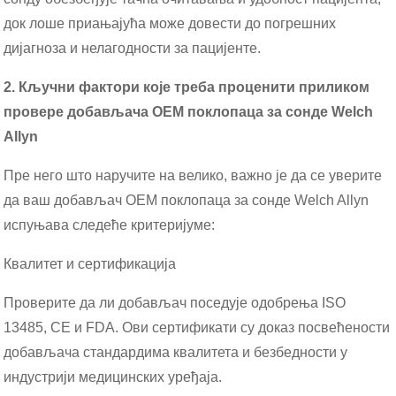
док лоше приањајућа може довести до погрешних
дијагноза и нелагодности за пацијенте.
2. Кључни фактори које треба проценити приликом
провере добављача OEM поклопаца за сонде Welch
Allyn
Пре него што наручите на велико, важно је да се уверите
да ваш добављач OEM поклопаца за сонде Welch Allyn
испуњава следеће критеријуме:
Квалитет и сертификација
Проверите да ли добављач поседује одобрења ISO
13485, CE и FDA. Ови сертификати су доказ посвећености
добављача стандардима квалитета и безбедности у
индустрији медицинских уређаја.