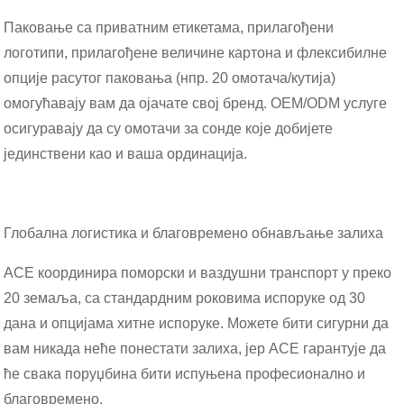
Паковање са приватним етикетама, прилагођени
логотипи, прилагођене величине картона и флексибилне
опције расутог паковања (нпр. 20 омотача/кутија)
омогућавају вам да ојачате свој бренд. OEM/ODM услуге
осигуравају да су омотачи за сонде које добијете
јединствени као и ваша ординација.
Глобална логистика и благовремено обнављање залиха
ACE координира поморски и ваздушни транспорт у преко
20 земаља, са стандардним роковима испоруке од 30
дана и опцијама хитне испоруке. Можете бити сигурни да
вам никада неће понестати залиха, јер ACE гарантује да
ће свака поруџбина бити испуњена професионално и
благовремено.