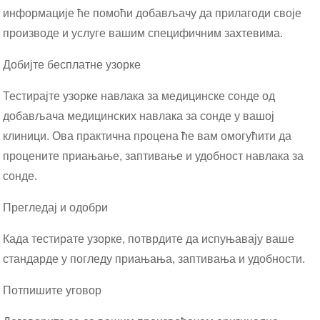
информације ће помоћи добављачу да прилагоди своје
производе и услуге вашим специфичним захтевима.
Добијте бесплатне узорке
Тестирајте узорке навлака за медицинске сонде од
добављача медицинских навлака за сонде у вашој
клиници. Ова практична процена ће вам омогућити да
процените приањање, заптивање и удобност навлака за
сонде.
Прегледај и одобри
Када тестирате узорке, потврдите да испуњавају ваше
стандарде у погледу приањања, заптивања и удобности.
Потпишите уговор