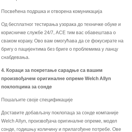
Посвећена подршка и отворена комуникација
Од бесплатног тестирања узорака до техничке обуке и
корисничке службе 24/7, ACE тим вас обавештава о
сваком кораку. Ово вам омогућава да се фокусирате на
бригу о пацијентима без бриге о проблемима у ланцу
снабдевања.
4. Кораци за покретање сарадње са вашим
произвођачем оригиналне опреме Welch Allyn
поклопцима за сонде
Пошаљите своје спецификације
Доставите добављачу поклопаца за сонде компаније
Welch Allyn, произвођача оригиналне опреме, модел
сонде, годишњу количину и прилагођене потребе. Ове