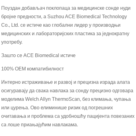
Поуздан добављач поклопаца за медицинске сонде нуди
бројне предности, а Suzhou ACE Biomedical Technology
Co., Ltd. се истиче као глобални лидер у производњи
медицинских и лабораторијских пластика за једнократну
употребу.
Зашто се ACE Biomedical истиче
100% OEM компатибилност
Интерно истраживање и развој и прецизна израда алата
осигуравају да свака навлака за сонду прецизно одговара
моделима Welch Allyn ThermoScan, без климања, чупања
или цурења. Ово елиминише ризик од погрешних
очитавања и проблема са удобношћу пацијента повезаних
са лоше приањајућим навлакама.