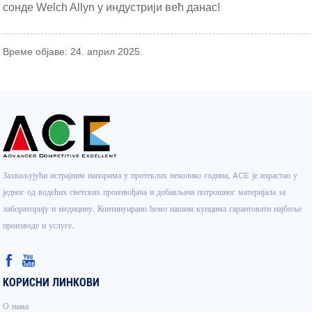
сонде Welch Allyn у индустрији већ данас!
Време објаве: 24. април 2025.
Захваљујући истрајним напорима у протеклих неколико година, ACE је израстао у
једног од водећих светских произвођача и добављача потрошног материјала за
лабораторију и медицину. Континуирано ћемо нашим купцима гарантовати најбоље
производе и услуге.
КОРИСНИ ЛИНКОВИ
О нама