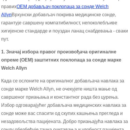
правих
OEM добављач поклопаца за сонде Welch
Allyn
Врхунски добављач покрива медицинске сонде,
гарантује савршену компатибилност, непоколебљиве
хигијенске стандарде и поуздан ланац снабдевања - сваки
пут.
1. Значај избора правог произвођача оригиналне
опреме (OEM) заштитних поклопаца за сонде марке
Welch Allyn
Када се ослоните на оригиналног добављача навлака за
сонде марке Welch Allyn, не очекујете ништа мање од
савршеног приањања и константног рада без цурења.
Избор одговарајућег добављача медицинских навлака за
сонде може вас спасити од скупих кашњења прегледа и
незадовољства пацијената. Добро приањајућа навлака за
сонду обезбеђује тачна очитавања и удобност пацијента,