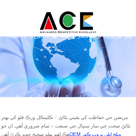
گھر
خبرون
الٽيميٽ OEM ويلچ ايلن پروب فراهم ڪندڙ کي
ڍڪي ٿو: صحت جي سار سنڀال ۾ شانداري کي يقيني بڻائڻ
مريضن جي حفاظت کي يقيني بڻائڻ ۽ ڪلينڪل ورڪ فلو کي بهتر
بڻائڻ صحت جي سار سنڀال جي صنعت ۾ تمام ضروري آهي. ان جو
OEM ويلچ ايلن پروب ڪور
هڪ اهم پهلو صحيح چونڊ ڪرڻ آهي