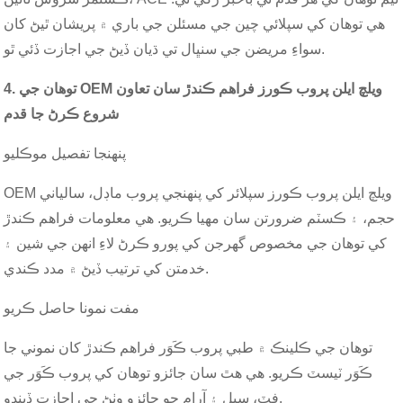
هي توهان کي سپلائي چين جي مسئلن جي باري ۾ پريشان ٿيڻ کان
سواءِ مريضن جي سنڀال تي ڌيان ڏيڻ جي اجازت ڏئي ٿو.
4. توهان جي OEM ويلچ ايلن پروب ڪورز فراهم ڪندڙ سان تعاون
شروع ڪرڻ جا قدم
پنهنجا تفصيل موڪليو
OEM ويلچ ايلن پروب ڪورز سپلائر کي پنهنجي پروب ماڊل، سالياني
حجم، ۽ ڪسٽم ضرورتن سان مهيا ڪريو. هي معلومات فراهم ڪندڙ
کي توهان جي مخصوص گهرجن کي پورو ڪرڻ لاءِ انهن جي شين ۽
خدمتن کي ترتيب ڏيڻ ۾ مدد ڪندي.
مفت نمونا حاصل ڪريو
توهان جي ڪلينڪ ۾ طبي پروب ڪَوَر فراهم ڪندڙ کان نموني جا
ڪَوَر ٽيسٽ ڪريو. هي هٿ سان جائزو توهان کي پروب ڪَوَر جي
فٽ، سيل ۽ آرام جو جائزو وٺڻ جي اجازت ڏيندو.