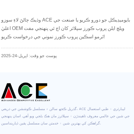
وڌيڪ ڄاڻڻ لاءِ سوزو ACE بايوميڊيڪل جو دورو ڪريو يا صنعت جي
اعليٰ OEM ويلچ ايلن پروب ڪورز سپلائر کان اڄ ئي پنهنجي مفت
ٿرمو اسڪين پروب ڪورز نموني جي درخواست ڪريو!
پوسٽ جو وقت: اپريل-24-2025
گذريل ڪجھ سالن ۾ مسلسل ڪوششن جي ذريعي، ACE ليبارٽري ۽ طبي استعمال
جي شين جي عالمي معروف ٺاهيندڙن ۽ سپلائرز مان هڪ بڻجي ويو آهي. اسان پنهنجي
گراهڪن کي بهترين شين ۽ خدمتن سان مسلسل يقين ڏيارينداسين.