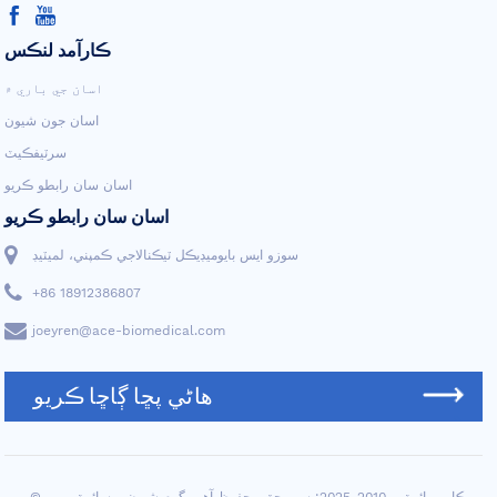
ڪارآمد لنڪس
اسان جي باري ۾
اسان جون شيون
سرٽيفڪيٽ
اسان سان رابطو ڪريو
اسان سان رابطو ڪريو
سوزو ايس بايوميڊيڪل ٽيڪنالاجي ڪمپني، لميٽيڊ
+86 18912386807
joeyren@ace-biomedical.com
هاڻي پڇا ڳاڇا ڪريو