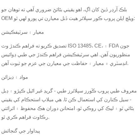
بلڪ آرڊر ڏيڻ کان اڳ، اهو يقيني بڻائڻ ضروري آهي ته توهان جو
OEM ويلچ ايلن پروب ڪور سپلائر هيٺ ڏنل معيارن تي پورو لهي ٿو:
معيار ۽ سرٽيفڪيشن
تصديق ڪريو ته فراهم ڪندڙ وٽ ISO 13485، CE، ۽ FDA جون
منظوريون آهن. اهي سرٽيفڪيشن فراهم ڪندڙ جي طبي ڊوائيس
انڊسٽري ۾ معيار ۽ حفاظت جي معيارن جي عزم جو ثبوت آهن.
مواد ۽ ڊيزائن
معروف طبي پروب ڪَورز سپلائرز طبي - گريڊ غير اڻيل ڪپڙو ۽ ڊبل
- سيل ڪنارن کي استعمال ڪن ٿا. هي ميلاپ استحڪام کي يقيني
بڻائي ٿو ۽ ليڪ کي روڪي ٿو، امتحانن دوران هڪ محفوظ ۽ اثرائتي
رڪاوٽ فراهم ڪري ٿو.
پيداوار جي گنجائش