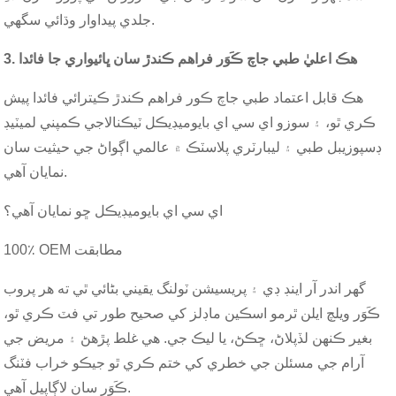
جلدي پيداوار وڌائي سگهي.
3. هڪ اعليٰ طبي جاچ ڪَوَر فراهم ڪندڙ سان ڀائيواري جا فائدا
هڪ قابل اعتماد طبي جاچ ڪور فراهم ڪندڙ ڪيترائي فائدا پيش
ڪري ٿو، ۽ سوزو اي سي اي بايوميڊيڪل ٽيڪنالاجي ڪمپني لميٽيڊ
ڊسپوزيبل طبي ۽ ليبارٽري پلاسٽڪ ۾ عالمي اڳواڻ جي حيثيت سان
نمايان آهي.
اي سي اي بايوميڊيڪل ڇو نمايان آهي؟
100٪ OEM مطابقت
گھر اندر آر اينڊ ڊي ۽ پريسيشن ٽولنگ يقيني بڻائي ٿي ته هر پروب
ڪَوَر ويلچ ايلن ٿرمو اسڪين ماڊلز کي صحيح طور تي فٽ ڪري ٿو،
بغير ڪنهن لڏپلاڻ، ڇڪڻ، يا ليڪ جي. هي غلط پڙهڻ ۽ مريض جي
آرام جي مسئلن جي خطري کي ختم ڪري ٿو جيڪو خراب فٽنگ
ڪَوَر سان لاڳاپيل آهي.