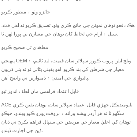
جائزو وٺو ۽ منظور ڪريو
هڪ دفعو توهان نمونن جي جانچ ڪري وٺو، تصديق ڪريو ته اهي فٽ،
سيل ۽ آرام جي لحاظ کان توهان جي معيارن تي پورا لهن ٿا.
معاهدي تي صحيح ڪريو
پنهنجي OEM ويلچ ايلن پروب ڪورز سپلائر سان قيمت، ليڊ ٽائيم، ۽
معيار جي شرطن کي بند ڪريو. اهو يقيني بڻائي ٿو ته ٻئي ڌريون
ڀائيواري جي اميدن ۽ ذميوارين تي واضح آهن.
قابل اعتماد فراهمي مان لطف اندوز ٿيو
ACE بايوميڊيڪل جهڙي قابل اعتماد سپلائر سان، توهان يقين ڪري
سگهو ٿا ته هر آرڊر پيشه ورانه ۽ بروقت پورو ڪيو ويندو، جيڪو
توهان کي اعليٰ معيار جي مريضن جي سنڀال فراهم ڪرڻ تي ڌيان
ڏيڻ جي اجازت ڏيندو.