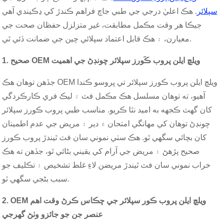
سپلائر
. هڪ اعليٰ درجي جي طبي جاچ فراهم ڪندڙ کي ڍڪيندي آهي
جيڪا هر وقت مڪمل مطابقت، غير متزلزل حفظان صحت جي
معيارن، ۽ هڪ قابل اعتماد سپلائي چين جي ضمانت ڏئي ٿي.
1. صحيح OEM ويلچ ايلن پروب ڪَورز سپلائر چونڊڻ جي اهميت
جڏهن توهان هڪ OEM ويلچ ايلن پروب ڪورز سپلائر تي ڀروسو ڪندا
آهيو، ته توهان مسلسل هڪ مڪمل فٽ ۽ ليڪ فري ڪارڪردگي
کان گهٽ ڪجهه به اميد نٿا ڪريو. مناسب طبي پروب ڪورز سپلائر
چونڊڻ توهان کي مهانگي امتحان ۾ دير ۽ مريض جي عدم اطمينان
کان بچائي سگهي ٿو. هڪ سٺي نموني سان فٽ ٿيندڙ پروب ڪورز
صحيح پڙهڻ ۽ مريض جي آرام کي يقيني بڻائي ٿو، جڏهن ته هڪ
خراب نموني سان فٽ ٿيندڙ مريضن لاءِ غلط تشخيص ۽ تڪليف جو
سبب بڻجي سگهي ٿو.
2. OEM ويلچ ايلن پروب ڪور سپلائر جي چڪاس ڪرڻ وقت اهم
عنصر جن جو جائزو وٺڻ گهرجي