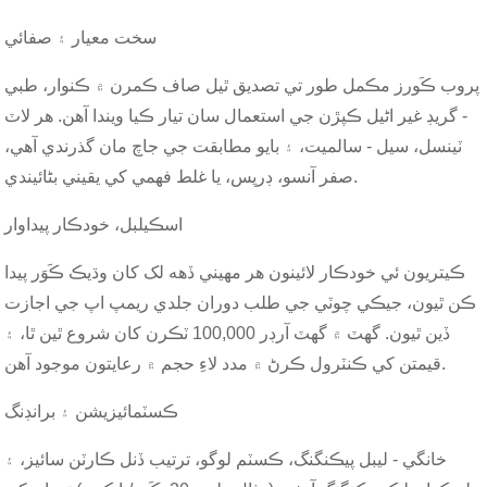
سخت معيار ۽ صفائي
پروب ڪَورز مڪمل طور تي تصديق ٿيل صاف ڪمرن ۾ ڪنوار، طبي
- گريڊ غير اڻيل ڪپڙن جي استعمال سان تيار ڪيا ويندا آهن. هر لاٽ
ٽينسل، سيل - سالميت، ۽ بايو مطابقت جي جاچ مان گذرندي آهي،
صفر آنسو، ڊرپس، يا غلط فهمي کي يقيني بڻائيندي.
اسڪيلبل، خودڪار پيداوار
ڪيتريون ئي خودڪار لائينون هر مهيني ڏهه لک کان وڌيڪ ڪَوَر پيدا
ڪن ٿيون، جيڪي چوٽي جي طلب دوران جلدي ريمپ اپ جي اجازت
ڏين ٿيون. گھٽ ۾ گھٽ آرڊر 100,000 ٽڪرن کان شروع ٿين ٿا، ۽
قيمتن کي ڪنٽرول ڪرڻ ۾ مدد لاءِ حجم ۾ رعايتون موجود آهن.
ڪسٽمائيزيشن ۽ برانڊنگ
خانگي - ليبل پيڪنگنگ، ڪسٽم لوگو، ترتيب ڏنل ڪارٽن سائيز، ۽