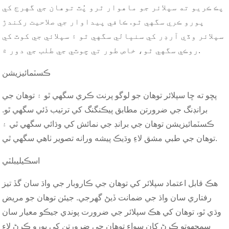
پڪ ڪريو ته سپلائر جو ماهوار ٿرو پُٽ توهان جي گهرج کي
پورو ڪري سگهي ٿو. ڪافي پيداوار جي صلاحيت رکندڙ
سپلائر وڏي آرڊر کي سنڀالي سگهي ٿو ۽ سپلائي جي کوٽ کي
روڪي سگهي ٿو، خاص طور تي چوٽي جي طلب جي دور ۾.
ڪسٽمائيزيشن
پڇو ته ڇا سپلائر توهان جو لوگو پرنٽ ڪري سگهي ٿو ۽ توهان جي
برانڊنگ جي ضرورتن مطابق پيڪنگنگ کي ترتيب ڏئي سگهي ٿو.
ڪسٽمائيزيشن توهان جي برانڊ جي نمائش کي وڌائي سگهي ٿي ۽
توهان جي طبي مشق لاءِ وڌيڪ پيشه ورانه تصوير ٺاهي سگهي ٿي.
اسڪيليبلٽي
هڪ قابل اعتماد سپلائر کي توهان جي ڪاروبار جي واڌ سان گڏ تيز
رفتاري سان واڌ جي ضمانت ڏيڻ گهرجي. جيئن توهان جو مريض
وڌي ٿو، توهان کي هڪ سپلائر جي ضرورت پوندي جيڪو معيار سان
سمجهوتو ڪرڻ کان سواءِ توهان جي ضرورتن کي پورو ڪرڻ لاءِ