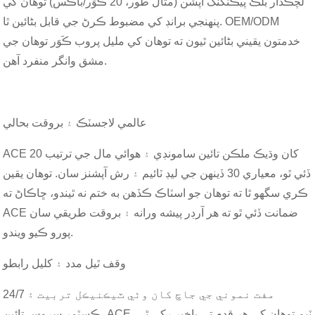
لچڪدار بلڪ پيڪنگنگ آپشن (مثال طور، 20 ڪَوَر/باڪس) توهان کي
پنهنجي برانڊ کي مضبوط ڪرڻ جي قابل بڻائين ٿا. OEM/ODM
خدمتون يقيني بڻائين ٿيون ته توهان کي مليل پروب ڪَوَر توهان جي
مشق وانگر منفرد آهن.
عالمي لاجسٽڪ ۽ بروقت بحالي
ACE 20 کان وڌيڪ ملڪن تائين سامونڊي ۽ هوائي مال جي ترتيب
ڏئي ٿو، معياري 30 ڏينهن جي ليڊ ٽائيم ۽ رش آپشنز سان. توهان يقين
ڪري سگهو ٿا ته توهان جو اسٽاڪ ڪڏهن به ختم نه ٿيندو، ڇاڪاڻ ته
ACE ضمانت ڏئي ٿو ته هر آرڊر پيشه ورانه ۽ بروقت طريقي سان
پورو ڪيو ويندو.
وقف ٿيل مدد ۽ کليل رابطو
مفت نموني جي جاچ کان وٺي ٽيڪنيڪل تربيت ۽ 24/7
ڪسٽمر سروس تائين، ACE ٽيم توهان کي هر قدم تي باخبر رکي ٿي.