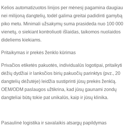
Kelios automatizuotos linijos per mėnesį pagamina daugiau
nei milijoną dangtelių, todėl galima greitai padidinti gamybą
piko metu. Minimali užsakymų suma prasideda nuo 100 000
vienetų, o siekiant kontroliuoti išlaidas, taikomos nuolaidos
dideliems kiekiams.
Pritaikymas ir prekės ženklo kūrimas
Privačios etiketės pakuotės, individualūs logotipai, pritaikyti
dėžių dydžiai ir lanksčios birių pakuočių parinktys (pvz., 20
dangtelių dėžutėje) leidžia sustiprinti jūsų prekės ženklą.
OEM/ODM paslaugos užtikrina, kad jūsų gaunami zondų
dangteliai būtų tokie pat unikalūs, kaip ir jūsų klinika.
Pasaulinė logistika ir savalaikis atsargų papildymas