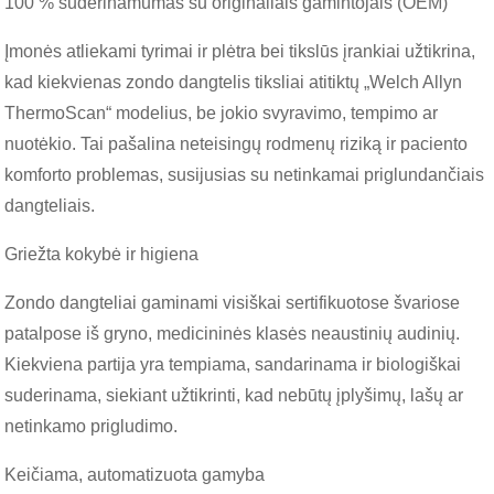
100 % suderinamumas su originaliais gamintojais (OEM)
Įmonės atliekami tyrimai ir plėtra bei tikslūs įrankiai užtikrina,
kad kiekvienas zondo dangtelis tiksliai atitiktų „Welch Allyn
ThermoScan“ modelius, be jokio svyravimo, tempimo ar
nuotėkio. Tai pašalina neteisingų rodmenų riziką ir paciento
komforto problemas, susijusias su netinkamai priglundančiais
dangteliais.
Griežta kokybė ir higiena
Zondo dangteliai gaminami visiškai sertifikuotose švariose
patalpose iš gryno, medicininės klasės neaustinių audinių.
Kiekviena partija yra tempiama, sandarinama ir biologiškai
suderinama, siekiant užtikrinti, kad nebūtų įplyšimų, lašų ar
netinkamo prigludimo.
Keičiama, automatizuota gamyba