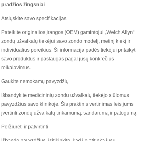
pradžios žingsniai
Atsiųskite savo specifikacijas
Pateikite originalios įrangos (OEM) gamintojui „Welch Allyn“
zondų užvalkalų tiekėjui savo zondo modelį, metinį kiekį ir
individualius poreikius. Ši informacija padės tiekėjui pritaikyti
savo produktus ir paslaugas pagal jūsų konkrečius
reikalavimus.
Gaukite nemokamų pavyzdžių
Išbandykite medicininių zondų užvalkalų tiekėjo siūlomus
pavyzdžius savo klinikoje. Šis praktinis vertinimas leis jums
įvertinti zondų užvalkalų tinkamumą, sandarumą ir patogumą.
Peržiūrėti ir patvirtinti
Išbandę pavyzdžius, įsitikinkite, kad jie atitinka jūsų