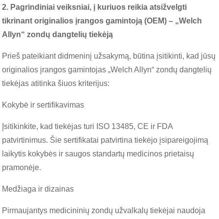
2. Pagrindiniai veiksniai, į kuriuos reikia atsižvelgti
tikrinant originalios įrangos gamintoją (OEM) – „Welch
Allyn“ zondų dangtelių tiekėją
Prieš pateikiant didmeninį užsakymą, būtina įsitikinti, kad jūsų
originalios įrangos gamintojas „Welch Allyn“ zondų dangtelių
tiekėjas atitinka šiuos kriterijus:
Kokybė ir sertifikavimas
Įsitikinkite, kad tiekėjas turi ISO 13485, CE ir FDA
patvirtinimus. Šie sertifikatai patvirtina tiekėjo įsipareigojimą
laikytis kokybės ir saugos standartų medicinos prietaisų
pramonėje.
Medžiaga ir dizainas
Pirmaujantys medicininių zondų užvalkalų tiekėjai naudoja