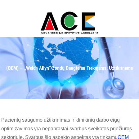
Pradžia
Naujienos
Geriausias Originalios Įrangos Gamintojas
(OEM) – „Welch Allyn“ Zondų Dangteliai Tiekėjams: Užtikriname
Pacientų saugumo užtikrinimas ir klinikinių darbo eigų
optimizavimas yra nepaprastai svarbūs sveikatos priežiūros
Nepriekaištingą Sveikatos Priežiūrą.
sektoriuje. Svarbus šio aspekto aspektas yra tinkamų
OEM