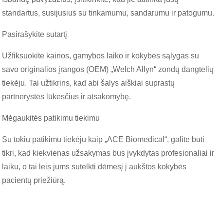
standartus, susijusius su tinkamumu, sandarumu ir patogumu.
Pasirašykite sutartį
Užfiksuokite kainos, gamybos laiko ir kokybės sąlygas su
savo originalios įrangos (OEM) „Welch Allyn“ zondų dangtelių
tiekėju. Tai užtikrins, kad abi šalys aiškiai suprastų
partnerystės lūkesčius ir atsakomybę.
Mėgaukitės patikimu tiekimu
Su tokiu patikimu tiekėju kaip „ACE Biomedical“, galite būti
tikri, kad kiekvienas užsakymas bus įvykdytas profesionaliai ir
laiku, o tai leis jums sutelkti dėmesį į aukštos kokybės
pacientų priežiūrą.