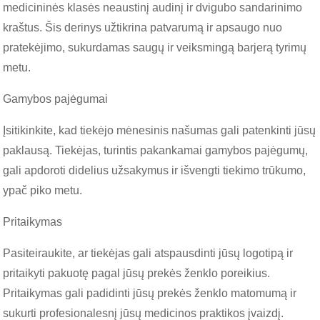
medicininės klasės neaustinį audinį ir dvigubo sandarinimo
kraštus. Šis derinys užtikrina patvarumą ir apsaugo nuo
pratekėjimo, sukurdamas saugų ir veiksmingą barjerą tyrimų
metu.
Gamybos pajėgumai
Įsitikinkite, kad tiekėjo mėnesinis našumas gali patenkinti jūsų
paklausą. Tiekėjas, turintis pakankamai gamybos pajėgumų,
gali apdoroti didelius užsakymus ir išvengti tiekimo trūkumo,
ypač piko metu.
Pritaikymas
Pasiteiraukite, ar tiekėjas gali atspausdinti jūsų logotipą ir
pritaikyti pakuotę pagal jūsų prekės ženklo poreikius.
Pritaikymas gali padidinti jūsų prekės ženklo matomumą ir
sukurti profesionalesnį jūsų medicinos praktikos įvaizdį.