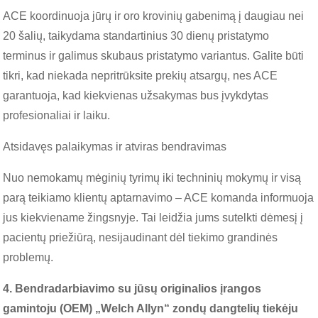
ACE koordinuoja jūrų ir oro krovinių gabenimą į daugiau nei
20 šalių, taikydama standartinius 30 dienų pristatymo
terminus ir galimus skubaus pristatymo variantus. Galite būti
tikri, kad niekada nepritrūksite prekių atsargų, nes ACE
garantuoja, kad kiekvienas užsakymas bus įvykdytas
profesionaliai ir laiku.
Atsidavęs palaikymas ir atviras bendravimas
Nuo nemokamų mėginių tyrimų iki techninių mokymų ir visą
parą teikiamo klientų aptarnavimo – ACE komanda informuoja
jus kiekviename žingsnyje. Tai leidžia jums sutelkti dėmesį į
pacientų priežiūrą, nesijaudinant dėl ​​tiekimo grandinės
problemų.
4. Bendradarbiavimo su jūsų originalios įrangos
gamintoju (OEM) „Welch Allyn“ zondų dangtelių tiekėju