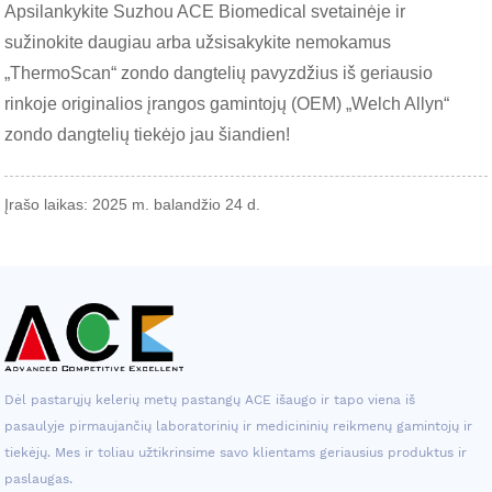
Apsilankykite Suzhou ACE Biomedical svetainėje ir
sužinokite daugiau arba užsisakykite nemokamus
„ThermoScan“ zondo dangtelių pavyzdžius iš geriausio
rinkoje originalios įrangos gamintojų (OEM) „Welch Allyn“
zondo dangtelių tiekėjo jau šiandien!
Įrašo laikas: 2025 m. balandžio 24 d.
Dėl pastarųjų kelerių metų pastangų ACE išaugo ir tapo viena iš
pasaulyje pirmaujančių laboratorinių ir medicininių reikmenų gamintojų ir
tiekėjų. Mes ir toliau užtikrinsime savo klientams geriausius produktus ir
paslaugas.