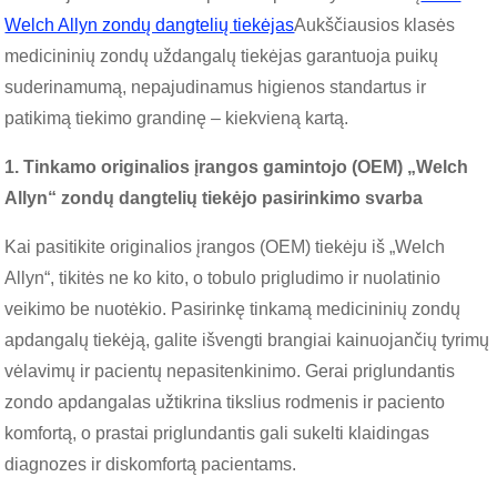
Welch Allyn zondų dangtelių tiekėjas
Aukščiausios klasės
medicininių zondų uždangalų tiekėjas garantuoja puikų
suderinamumą, nepajudinamus higienos standartus ir
patikimą tiekimo grandinę – kiekvieną kartą.
1. Tinkamo originalios įrangos gamintojo (OEM) „Welch
Allyn“ zondų dangtelių tiekėjo pasirinkimo svarba
Kai pasitikite originalios įrangos (OEM) tiekėju iš „Welch
Allyn“, tikitės ne ko kito, o tobulo prigludimo ir nuolatinio
veikimo be nuotėkio. Pasirinkę tinkamą medicininių zondų
apdangalų tiekėją, galite išvengti brangiai kainuojančių tyrimų
vėlavimų ir pacientų nepasitenkinimo. Gerai priglundantis
zondo apdangalas užtikrina tikslius rodmenis ir paciento
komfortą, o prastai priglundantis gali sukelti klaidingas
diagnozes ir diskomfortą pacientams.