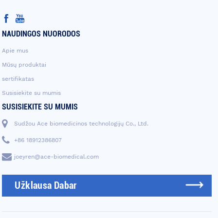
NAUDINGOS NUORODOS
Apie mus
Mūsų produktai
sertifikatas
Susisiekite su mumis
SUSISIEKITE SU MUMIS
Sudžou Ace biomedicinos technologijų Co., Ltd.
+86 18912386807
joeyren@ace-biomedical.com
Užklausa Dabar