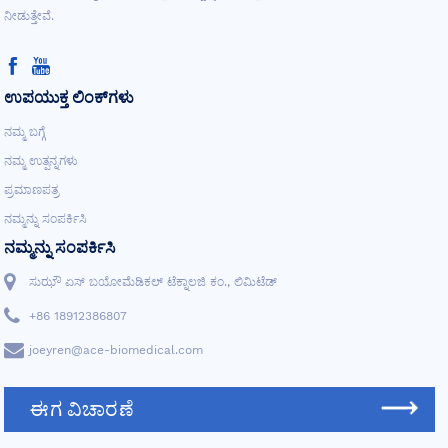
ನೀಡುತ್ತೇವೆ.
ಉಪಯುಕ್ತ ಲಿಂಕ್‌ಗಳು
ನಮ್ಮ ಬಗ್ಗೆ
ನಮ್ಮ ಉತ್ಪನ್ನಗಳು
ಪ್ರಮಾಣಪತ್ರ
ನಮ್ಮನ್ನು ಸಂಪರ್ಕಿಸಿ
ನಮ್ಮನ್ನು ಸಂಪರ್ಕಿಸಿ
ಸುಝೌ ಏಸ್ ಬಯೋಮೆಡಿಕಲ್ ಟೆಕ್ನಾಲಜಿ ಕಂ., ಲಿಮಿಟೆಡ್
+86 18912386807
joeyren@ace-biomedical.com
ಈಗ ವಿಚಾರಣೆ