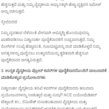
ಹೆಚ್ಚಿಸುತ್ತದೆ ಮತ್ತು ನಿಮ್ಮ ವೈದ್ಯಕೀಯ ಅಭ್ಯಾಸಕ್ಕಾಗಿ ಹೆಚ್ಚು ವೃತ್ತಿಪರ ಇಮೇಜ್
ಅನ್ನು ರಚಿಸುತ್ತದೆ.
ಸ್ಕೇಲೆಬಿಲಿಟಿ
ನಿಮ್ಮ ವ್ಯವಹಾರ ಬೆಳೆದಂತೆ ವೇಗವಾಗಿ ಅಭಿವೃದ್ಧಿ ಹೊಂದುವುದನ್ನು
ಖಾತರಿಪಡಿಸಲು ವಿಶ್ವಾಸಾರ್ಹ ಪೂರೈಕೆದಾರರಿಗೆ ಸಾಧ್ಯವಾಗುತ್ತದೆ. ನಿಮ್ಮ
ರೋಗಿಗಳ ಸಂಖ್ಯೆ ಹೆಚ್ಚಾದಂತೆ, ಗುಣಮಟ್ಟವನ್ನು ರಾಜಿ ಮಾಡಿಕೊಳ್ಳದೆ ನಿಮ್ಮ
ಅಗತ್ಯಗಳನ್ನು ಪೂರೈಸಲು ಉತ್ಪಾದನೆಯನ್ನು ತ್ವರಿತವಾಗಿ ಹೆಚ್ಚಿಸುವ
ಪೂರೈಕೆದಾರರ ಅಗತ್ಯವಿರುತ್ತದೆ.
3. ಉನ್ನತ ವೈದ್ಯಕೀಯ ಪ್ರೋಬ್ ಕವರ್‌ಗಳ ಪೂರೈಕೆದಾರರೊಂದಿಗೆ ಪಾಲುದಾರಿಕೆ
ಮಾಡಿಕೊಳ್ಳುವ ಪ್ರಯೋಜನಗಳು
ವಿಶ್ವಾಸಾರ್ಹ ವೈದ್ಯಕೀಯ ತನಿಖೆ ಕವರ್‌ಗಳ ಪೂರೈಕೆದಾರರು ಹಲವಾರು
ಪ್ರಯೋಜನಗಳನ್ನು ನೀಡುತ್ತಾರೆ ಮತ್ತು ಸುಝೌ ACE ಬಯೋಮೆಡಿಕಲ್
ಟೆಕ್ನಾಲಜಿ ಕಂ., ಲಿಮಿಟೆಡ್ ಬಿಸಾಡಬಹುದಾದ ವೈದ್ಯಕೀಯ ಮತ್ತು
ಪ್ರಯೋಗಾಲಯ ಪ್ಲಾಸ್ಟಿಕ್‌ಗಳಲ್ಲಿ ಜಾಗತಿಕ ನಾಯಕರಾಗಿ ಎದ್ದು ಕಾಣುತ್ತದೆ.