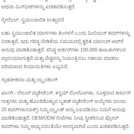
ಅಥವಾ ಮಿಸ್‌ಫಿಟ್‌ಗಳನ್ನು ಖಚಿತಪಡಿಸುತ್ತದೆ.
ಸ್ಕೇಲೆಬಲ್, ಸ್ವಯಂಚಾಲಿತ ಉತ್ಪಾದನೆ
ಬಹು ಸ್ವಯಂಚಾಲಿತ ಮಾರ್ಗಗಳು ತಿಂಗಳಿಗೆ ಒಂದು ಮಿಲಿಯನ್ ಕವರ್‌ಗಳನ್ನು
ನೀಡುತ್ತವೆ, ಇದು ಗರಿಷ್ಠ ಬೇಡಿಕೆಯ ಸಮಯದಲ್ಲಿ ತ್ವರಿತ ರ್ಯಾಂಪ್-ಅಪ್‌ಗೆ
ಅನುವು ಮಾಡಿಕೊಡುತ್ತದೆ. ಕನಿಷ್ಠ ಆರ್ಡರ್‌ಗಳು 100,000 ತುಣುಕುಗಳಿಂದ
ಪ್ರಾರಂಭವಾಗುತ್ತವೆ ಮತ್ತು ವೆಚ್ಚವನ್ನು ನಿಯಂತ್ರಿಸಲು ಸಹಾಯ ಮಾಡಲು
ಪರಿಮಾಣದ ರಿಯಾಯಿತಿಗಳು ಲಭ್ಯವಿದೆ.
ಗ್ರಾಹಕೀಕರಣ ಮತ್ತು ಬ್ರ್ಯಾಂಡಿಂಗ್
ಖಾಸಗಿ - ಲೇಬಲ್ ಪ್ಯಾಕೇಜಿಂಗ್, ಕಸ್ಟಮ್ ಲೋಗೋಗಳು, ಸೂಕ್ತವಾದ ಕಾರ್ಟನ್
ಗಾತ್ರಗಳು ಮತ್ತು ಹೊಂದಿಕೊಳ್ಳುವ ಬೃಹತ್ ಪ್ಯಾಕೇಜಿಂಗ್ ಆಯ್ಕೆಗಳು (ಉದಾ,
20 ಕವರ್‌ಗಳು/ಬಾಕ್ಸ್) ನಿಮ್ಮ ಬ್ರ್ಯಾಂಡ್ ಅನ್ನು ಬಲಪಡಿಸಲು ನಿಮಗೆ ಅನುವು
ಮಾಡಿಕೊಡುತ್ತದೆ. OEM/ODM ಸೇವೆಗಳು ನೀವು ಸ್ವೀಕರಿಸುವ ಪ್ರೋಬ್
ಕವರ್‌ಗಳು ನಿಮ್ಮ ಅಭ್ಯಾಸದಂತೆಯೇ ಅನನ್ಯವಾಗಿವೆ ಎಂದು ಖಚಿತಪಡಿಸುತ್ತದೆ.