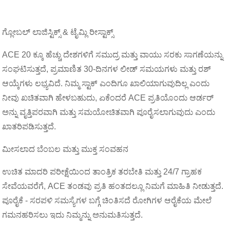
ಗ್ಲೋಬಲ್ ಲಾಜಿಸ್ಟಿಕ್ಸ್ & ಟೈಮ್ಲಿ ರೀಸ್ಟಾಕ್ಸ್
ACE 20 ಕ್ಕೂ ಹೆಚ್ಚು ದೇಶಗಳಿಗೆ ಸಮುದ್ರ ಮತ್ತು ವಾಯು ಸರಕು ಸಾಗಣೆಯನ್ನು
ಸಂಘಟಿಸುತ್ತದೆ, ಪ್ರಮಾಣಿತ 30-ದಿನಗಳ ಲೀಡ್ ಸಮಯಗಳು ಮತ್ತು ರಶ್
ಆಯ್ಕೆಗಳು ಲಭ್ಯವಿದೆ. ನಿಮ್ಮ ಸ್ಟಾಕ್ ಎಂದಿಗೂ ಖಾಲಿಯಾಗುವುದಿಲ್ಲ ಎಂದು
ನೀವು ಖಚಿತವಾಗಿ ಹೇಳಬಹುದು, ಏಕೆಂದರೆ ACE ಪ್ರತಿಯೊಂದು ಆರ್ಡರ್
ಅನ್ನು ವೃತ್ತಿಪರವಾಗಿ ಮತ್ತು ಸಮಯೋಚಿತವಾಗಿ ಪೂರೈಸಲಾಗುವುದು ಎಂದು
ಖಾತರಿಪಡಿಸುತ್ತದೆ.
ಮೀಸಲಾದ ಬೆಂಬಲ ಮತ್ತು ಮುಕ್ತ ಸಂವಹನ
ಉಚಿತ ಮಾದರಿ ಪರೀಕ್ಷೆಯಿಂದ ತಾಂತ್ರಿಕ ತರಬೇತಿ ಮತ್ತು 24/7 ಗ್ರಾಹಕ
ಸೇವೆಯವರೆಗೆ, ACE ತಂಡವು ಪ್ರತಿ ಹಂತದಲ್ಲೂ ನಿಮಗೆ ಮಾಹಿತಿ ನೀಡುತ್ತದೆ.
ಪೂರೈಕೆ - ಸರಪಳಿ ಸಮಸ್ಯೆಗಳ ಬಗ್ಗೆ ಚಿಂತಿಸದೆ ರೋಗಿಗಳ ಆರೈಕೆಯ ಮೇಲೆ
ಗಮನಹರಿಸಲು ಇದು ನಿಮ್ಮನ್ನು ಅನುಮತಿಸುತ್ತದೆ.