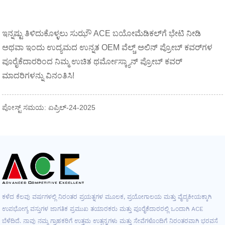
ಇನ್ನಷ್ಟು ತಿಳಿದುಕೊಳ್ಳಲು ಸುಝೌ ACE ಬಯೋಮೆಡಿಕಲ್‌ಗೆ ಭೇಟಿ ನೀಡಿ
ಅಥವಾ ಇಂದು ಉದ್ಯಮದ ಉನ್ನತ OEM ವೆಲ್ಚ್ ಅಲಿನ್ ಪ್ರೋಬ್ ಕವರ್‌ಗಳ
ಪೂರೈಕೆದಾರರಿಂದ ನಿಮ್ಮ ಉಚಿತ ಥರ್ಮೋಸ್ಕ್ಯಾನ್ ಪ್ರೋಬ್ ಕವರ್
ಮಾದರಿಗಳನ್ನು ವಿನಂತಿಸಿ!
ಪೋಸ್ಟ್ ಸಮಯ: ಏಪ್ರಿಲ್-24-2025
ಕಳೆದ ಕೆಲವು ವರ್ಷಗಳಲ್ಲಿ ನಿರಂತರ ಪ್ರಯತ್ನಗಳ ಮೂಲಕ, ಪ್ರಯೋಗಾಲಯ ಮತ್ತು ವೈದ್ಯಕೀಯಕ್ಕಾಗಿ
ಉಪಭೋಗ್ಯ ವಸ್ತುಗಳ ಜಾಗತಿಕ ಪ್ರಮುಖ ತಯಾರಕರು ಮತ್ತು ಪೂರೈಕೆದಾರರಲ್ಲಿ ಒಂದಾಗಿ ACE
ಬೆಳೆದಿದೆ. ನಾವು ನಮ್ಮ ಗ್ರಾಹಕರಿಗೆ ಉತ್ತಮ ಉತ್ಪನ್ನಗಳು ಮತ್ತು ಸೇವೆಗಳೊಂದಿಗೆ ನಿರಂತರವಾಗಿ ಭರವಸೆ