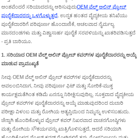
ಅಂಶವೆಂದರೆ ಸರಿಯಾದದನ್ನು ಆರಿಸುವುದು
OEM ವೆಲ್ಚ್ ಅಲಿನ್ ಪ್ರೋಬ್
ಪೂರೈಕೆದಾರರನ್ನು ಒಳಗೊಳ್ಳುತ್ತದೆ
. ಉನ್ನತ ಹಂತದ ವೈದ್ಯಕೀಯ ತನಿಖೆಯು
ಪೂರೈಕೆದಾರರಿಗೆ ಪರಿಪೂರ್ಣ ಹೊಂದಾಣಿಕೆ, ಅಚಲವಾದ ನೈರ್ಮಲ್ಯ
ಮಾನದಂಡಗಳು ಮತ್ತು ವಿಶ್ವಾಸಾರ್ಹ ಪೂರೈಕೆ ಸರಪಳಿಯನ್ನು ಖಾತರಿಪಡಿಸುತ್ತದೆ
- ಪ್ರತಿ ಬಾರಿಯೂ.
1. ಸರಿಯಾದ OEM ವೆಲ್ಚ್ ಅಲಿನ್ ಪ್ರೋಬ್ ಕವರ್‌ಗಳ ಪೂರೈಕೆದಾರರನ್ನು ಆಯ್ಕೆ
ಮಾಡುವ ಪ್ರಾಮುಖ್ಯತೆ
ನೀವು OEM ವೆಲ್ಚ್ ಅಲಿನ್ ಪ್ರೋಬ್ ಕವರ್‌ಗಳ ಪೂರೈಕೆದಾರರನ್ನು
ಅವಲಂಬಿಸಿದಾಗ, ನೀವು ಪರಿಪೂರ್ಣ ಫಿಟ್ ಮತ್ತು ಸೋರಿಕೆ-ಮುಕ್ತ
ಕಾರ್ಯಕ್ಷಮತೆಗಿಂತ ಕಡಿಮೆ ಏನನ್ನೂ ನಿರೀಕ್ಷಿಸುವುದಿಲ್ಲ. ಸೂಕ್ತವಾದ ವೈದ್ಯಕೀಯ
ಪ್ರೋಬ್ ಕವರ್‌ಗಳ ಪೂರೈಕೆದಾರರನ್ನು ಆಯ್ಕೆ ಮಾಡುವುದರಿಂದ ದುಬಾರಿ
ಪರೀಕ್ಷಾ ವಿಳಂಬ ಮತ್ತು ರೋಗಿಯ ಅತೃಪ್ತಿಯಿಂದ ನಿಮ್ಮನ್ನು ಉಳಿಸಬಹುದು.
ಚೆನ್ನಾಗಿ ಹೊಂದಿಕೊಳ್ಳುವ ಪ್ರೋಬ್ ಕವರ್ ನಿಖರವಾದ ವಾಚನಗೋಷ್ಠಿಗಳು
ಮತ್ತು ರೋಗಿಯ ಸೌಕರ್ಯವನ್ನು ಖಾತ್ರಿಗೊಳಿಸುತ್ತದೆ, ಆದರೆ ಸರಿಯಾಗಿ
ಹೊಂದಿಕೊಳ್ಳದ ಪ್ರೋಬ್ ಕವರ್ ರೋಗಿಗಳಿಗೆ ತಪ್ಪು ರೋಗನಿರ್ಣಯ ಮತ್ತು