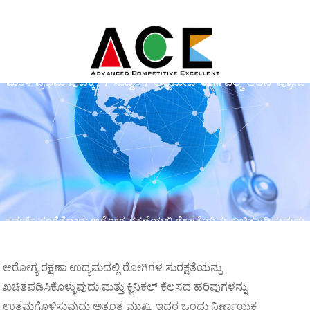
ಮರಳಿ ಪ್ರಥಮ ಪುಟಕ್ಕೆ
ಸುದ್ದಿ
ಅಲ್ಟಿಮೇಟ್ OEM ವೆಲ್ಚ್ ಅಲಿನ್ ಪ್ರೋಬ್
ಕವರ್ಸ್ ಪೂರೈಕೆದಾರ: ಆರೋಗ್ಯ ರಕ್ಷಣೆಯಲ್ಲಿ ಶ್ರೇಷ್ಠತೆಯನ್ನು ಖಚಿತಪಡಿಸುವುದು
ಆರೋಗ್ಯ ರಕ್ಷಣಾ ಉದ್ಯಮದಲ್ಲಿ ರೋಗಿಗಳ ಸುರಕ್ಷತೆಯನ್ನು
ಖಚಿತಪಡಿಸಿಕೊಳ್ಳುವುದು ಮತ್ತು ಕ್ಲಿನಿಕಲ್ ಕೆಲಸದ ಹರಿವುಗಳನ್ನು
ಉತ್ತಮಗೊಳಿಸುವುದು ಅತ್ಯಂತ ಮುಖ್ಯ. ಇದರ ಒಂದು ನಿರ್ಣಾಯಕ