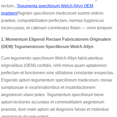
rectum...
Tegumenta specillorum Welch Allyn OEM
praebent
Tegmen specillorum medicorum summi ordinis
praebet, compatibilitatem perfectam, normas hygienicas
inconcussas, et catenam commeatus fidam — omni tempore.
1. Momentum Eligendi Rectam Fabricatorem Originalem
(OEM) Tegumentorum Specillorum Welch Allyn
Cum tegumentis specillorum Welch Allyn fabricatoribus
originalibus (OEM) confidis, nihil minus quam aptationem
perfectam et functionem sine stillatione constanter exspectas.
Eligendo aptum tegumentum specillorum medicorum, morae
sumptuosae in examinationibus et insatisfactionem
aegrotorum vitare potes. Tegumentum specillorum bene
aptum lectiones accuratas et commoditatem aegrotorum
praestat, dum male aptum ad diagnosis falsas et molestias
aegrotorum ducere potest.