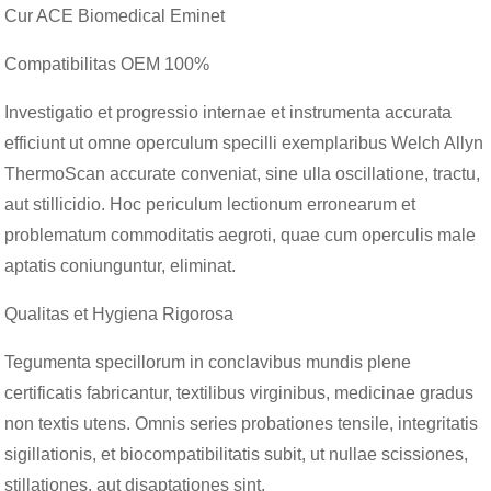
Cur ACE Biomedical Eminet
Compatibilitas OEM 100%
Investigatio et progressio internae et instrumenta accurata
efficiunt ut omne operculum specilli exemplaribus Welch Allyn
ThermoScan accurate conveniat, sine ulla oscillatione, tractu,
aut stillicidio. Hoc periculum lectionum erronearum et
problematum commoditatis aegroti, quae cum operculis male
aptatis coniunguntur, eliminat.
Qualitas et Hygiena Rigorosa
Tegumenta specillorum in conclavibus mundis plene
certificatis fabricantur, textilibus virginibus, medicinae gradus
non textis utens. Omnis series probationes tensile, integritatis
sigillationis, et biocompatibilitatis subit, ut nullae scissiones,
stillationes, aut disaptationes sint.