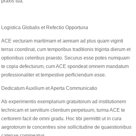
praxis tua.
Logistica Globalis et Refectio Opportuna
ACE vecturam maritimam et aeream ad plus quam viginti
terras coordinat, cum temporibus traditionis triginta dierum et
optionibus celeribus praesto. Securus esse potes numquam
te copia defecturum, cum ACE spondeat omnem mandatum
professionaliter et tempestive perficiendum esse.
Dedicatum Auxilium et Aperta Communicatio
Ab experimentis exemplarium gratuitorum ad institutionem
technicam et servitium clientium perpetuum, turma ACE te
certiorem facit de omni gradu. Hoc tibi permittit ut in cura
aegrotorum te concentres sine sollicitudine de quaestionibus
catenae commeatus.