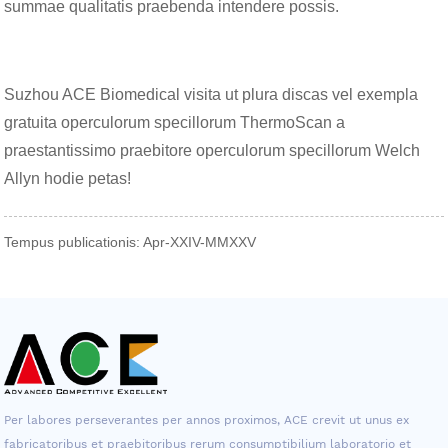
summae qualitatis praebenda intendere possis.
Suzhou ACE Biomedical visita ut plura discas vel exempla
gratuita operculorum specillorum ThermoScan a
praestantissimo praebitore operculorum specillorum Welch
Allyn hodie petas!
Tempus publicationis: Apr-XXIV-MMXXV
Per labores perseverantes per annos proximos, ACE crevit ut unus ex
fabricatoribus et praebitoribus rerum consumptibilium laboratorio et