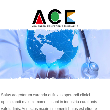
Domus
Nuntii
Optimus OEM Welch Allyn Tegumenta
Specillorum Provisor: Excellentiam In Cura Salutis Curans
Salus aegrotorum curanda et fluxus operandi clinici
optimizandi maximi momenti sunt in industria curationis
valetudinis. Aspectus maximi momenti huius est eligere