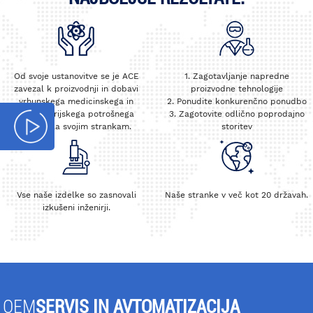
Od svoje ustanovitve se je ACE
1. Zagotavljanje napredne
zavezal k proizvodnji in dobavi
proizvodne tehnologije
vrhunskega medicinskega in
2. Ponudite konkurenčno ponudbo
laboratorijskega potrošnega
3. Zagotovite odlično poprodajno
materiala svojim strankam.
storitev
Vse naše izdelke so zasnovali
Naše stranke v več kot 20 državah.
izkušeni inženirji.
OEM
SERVIS IN AVTOMATIZACIJA