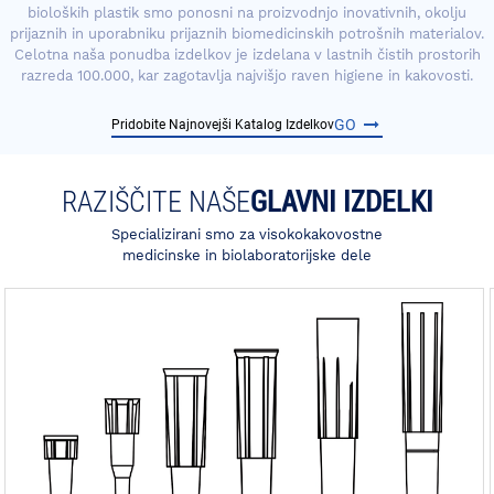
bioloških plastik smo ponosni na proizvodnjo inovativnih, okolju
prijaznih in uporabniku prijaznih biomedicinskih potrošnih materialov.
Celotna naša ponudba izdelkov je izdelana v lastnih čistih prostorih
razreda 100.000, kar zagotavlja najvišjo raven higiene in kakovosti.
GO
Pridobite Najnovejši Katalog Izdelkov
RAZIŠČITE NAŠE
GLAVNI IZDELKI
Specializirani smo za visokokakovostne
medicinske in biolaboratorijske dele