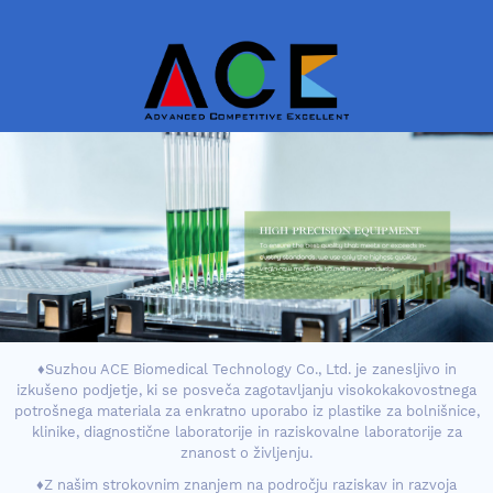
♦Suzhou ACE Biomedical Technology Co., Ltd. je zanesljivo in
izkušeno podjetje, ki se posveča zagotavljanju visokokakovostnega
potrošnega materiala za enkratno uporabo iz plastike za bolnišnice,
klinike, diagnostične laboratorije in raziskovalne laboratorije za
znanost o življenju.
♦Z našim strokovnim znanjem na področju raziskav in razvoja