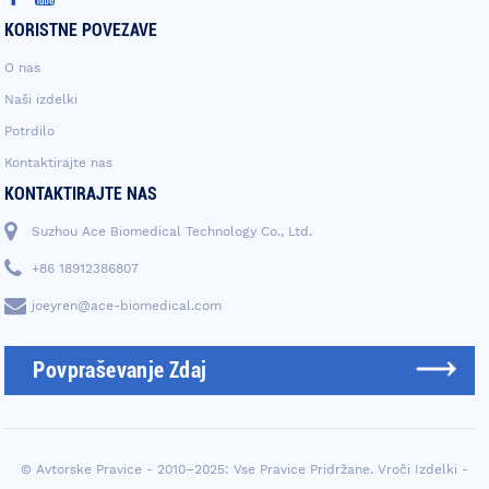
KORISTNE POVEZAVE
O nas
Naši izdelki
Potrdilo
Kontaktirajte nas
KONTAKTIRAJTE NAS
Suzhou Ace Biomedical Technology Co., Ltd.
+86 18912386807
joeyren@ace-biomedical.com
Povpraševanje Zdaj
© Avtorske Pravice - 2010–2025: Vse Pravice Pridržane.
Vroči Izdelki
-