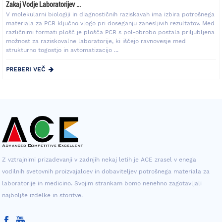
Zakaj Vodje Laboratorijev ...
V molekularni biologiji in diagnostičnih raziskavah ima izbira potrošnega
materiala za PCR ključno vlogo pri doseganju zanesljivih rezultatov. Med
različnimi formati plošč je plošča PCR s pol-obrobo postala priljubljena
možnost za raziskovalne laboratorije, ki iščejo ravnovesje med
strukturno togostjo in avtomatizacijo ...
PREBERI VEČ
Z vztrajnimi prizadevanji v zadnjih nekaj letih je ACE zrasel v enega
vodilnih svetovnih proizvajalcev in dobaviteljev potrošnega materiala za
laboratorije in medicino. Svojim strankam bomo nenehno zagotavljali
najboljše izdelke in storitve.