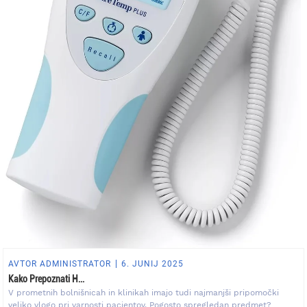
AVTOR ADMINISTRATOR
6. JUNIJ 2025
Kako Prepoznati H...
V prometnih bolnišnicah in klinikah imajo tudi najmanjši pripomočki
veliko vlogo pri varnosti pacientov. Pogosto spregledan predmet?