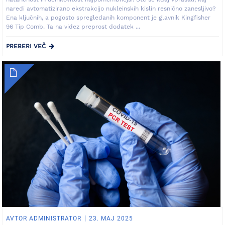
naredi avtomatizirano ekstrakcijo nukleinskih kislin resnično zanesljivo?
Ena ključnih, a pogosto spregledanih komponent je glavnik Kingfisher
96 Tip Comb. Ta na videz preprost dodatek ...
PREBERI VEČ
AVTOR ADMINISTRATOR
23. MAJ 2025