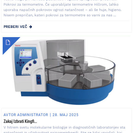
Pokrovi za termometre. Če uporabljate termometre Hillrom, lahko
uporaba napačnih pokrovov ogrozi natančnost – ali še huje, higieno.
Nisem prepričan, kateri pokrovi za termometre so varni za nas ...
PREBERI VEČ
AVTOR ADMINISTRATOR
28. MAJ 2025
Zakaj Izbrati Kingfi...
V hitrem svetu molekularne biologije in diagnostičnih laboratorijev sta
natančnost in učinkovitost najpomembnejši. Ste se kdaj vprašali, kaj