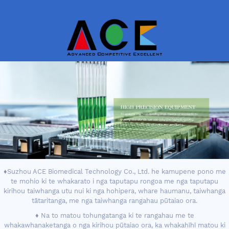
♦Suzhou ACE Biomedical Technology Co., Ltd. he kamupene pono me
te mohio ki te whakarato i nga taputapu rongoa me nga taputapu
kirihou taiwhanga utu nui ki nga hohipera, whare haumanu, taiwhanga
tātaritanga, me nga taiwhanga rangahau pūtaiao ora.
♦ Na to matou tohungatanga ki te rangahau me te
whakawhanaketanga o nga kirihou pūtaiao ora, ka whakahīhī matou ki