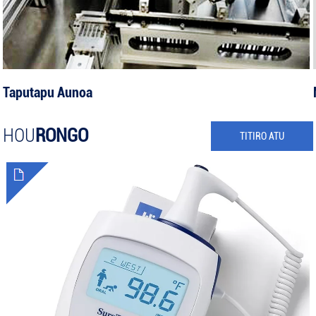
Taputapu Aunoa
HOU
RONGO
TITIRO ATU