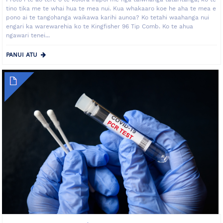
tino tika me te whai hua te mea nui. Kua whakaaro koe he aha te mea e
pono ai te tangohanga waikawa karihi aunoa? Ko tetahi waahanga nui
engari ka warewarehia ko te Kingfisher 96 Tip Comb. Ko te ahua
ngawari tenei...
PANUI ATU