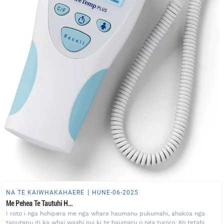
NA TE KAIWHAKAHAERE
HUNE-06-2025
Me Pehea Te Tautuhi H...
I roto i nga hohipera me nga whare haumanu pukumahi, ahakoa nga
taputapu iti ka whai waahi nui ki te haumaru o nga turoro. Ko tetahi