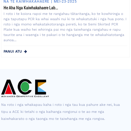
NA TE KAIWHAKAHAERE
MEI-23-2025
He Aha Nga Kaiwhakahaere Lab...
I roto i te koiora rapoi me te rangahau tātaritanga, ko te kowhiringa o
nga taputapu PCR ka whai waahi nui ki te whakatutuki i nga hua pono. I
roto i nga momo whakatakotoranga pereti, ko te Semi Skirted PCR
Plate kua waiho hei whiringa pai mo nga taiwhanga rangahau e rapu
taurite ana i waenga i te pakari o te hanganga me te whakahiatotanga
aunoa...
PANUI ATU
Na roto i nga whakapau kaha i roto i nga tau kua pahure ake nei, kua
tipu a ACE ki tetahi o nga kaihanga rongonui o te ao me nga
kaiwhakarato o nga taonga mo te taiwhanga me nga rongoa.