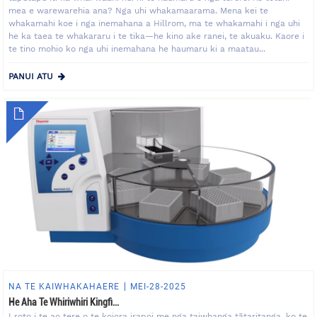
mea e warewarehia ana? Nga uhi whakamaarama. Mena kei te
whakamahi koe i nga inemahana a Hillrom, ma te whakamahi i nga uhi
he ka taea te whakararu i te tika—he kino ake ranei, te akuaku. Kaore i
te tino mohio ko nga uhi inemahana he haumaru ki a maatau...
PANUI ATU
NA TE KAIWHAKAHAERE
MEI-28-2025
He Aha Te Whiriwhiri Kingfi...
I roto i te ao tere o te koiora irapoi me nga taiwhanga tātaritanga, ko te