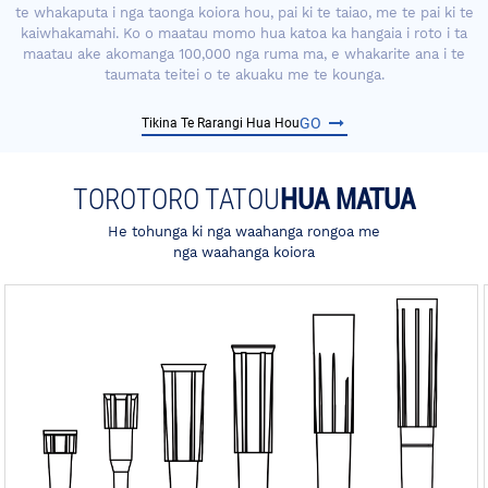
te whakaputa i nga taonga koiora hou, pai ki te taiao, me te pai ki te
kaiwhakamahi. Ko o maatau momo hua katoa ka hangaia i roto i ta
maatau ake akomanga 100,000 nga ruma ma, e whakarite ana i te
taumata teitei o te akuaku me te kounga.
GO
Tikina Te Rarangi Hua Hou
TOROTORO TATOU
HUA MATUA
He tohunga ki nga waahanga rongoa me
nga waahanga koiora