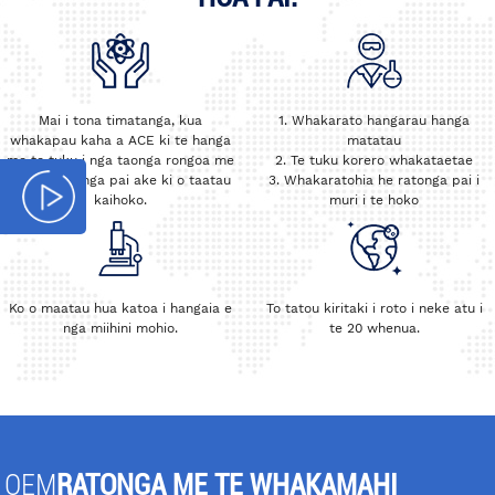
Mai i tona timatanga, kua
1. Whakarato hangarau hanga
whakapau kaha a ACE ki te hanga
matatau
me te tuku i nga taonga rongoa me
2. Te tuku korero whakataetae
nga taiwhanga pai ake ki o taatau
3. Whakaratohia he ratonga pai i
kaihoko.
muri i te hoko
Ko o maatau hua katoa i hangaia e
To tatou kiritaki i roto i neke atu i
nga miihini mohio.
te 20 whenua.
OEM
RATONGA ME TE WHAKAMAHI