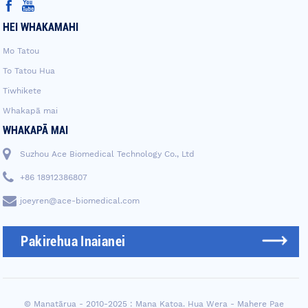
HEI WHAKAMAHI
Mo Tatou
To Tatou Hua
Tiwhikete
Whakapā mai
WHAKAPĀ MAI
Suzhou Ace Biomedical Technology Co., Ltd
+86 18912386807
joeyren@ace-biomedical.com
Pakirehua Inaianei
© Manatārua - 2010-2025 : Mana Katoa.
Hua Wera
-
Mahere Pae