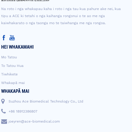
Na roto i nga whakapau kaha i roto i nga tau kua pahure ake nei, kua
tipu a ACE ki tetahi o nga kaihanga rongonui o te ao me nga
kaiwhakarato o nga taonga mo te taiwhanga me nga rongoa.
HEI WHAKAMAHI
Mo Tatou
To Tatou Hua
Tiwhikete
Whakapā mai
WHAKAPĀ MAI
Suzhou Ace Biomedical Technology Co., Ltd
+86 18912386807
joeyren@ace-biomedical.com