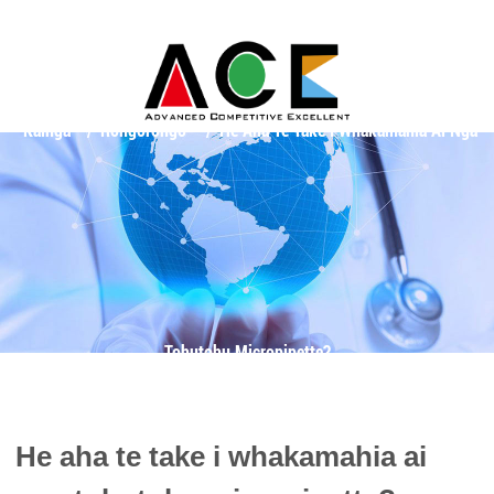
Kainga
Rongorongo
He Aha Te Take I Whakamahia Ai Nga
Tohutohu Micropipette?
He aha te take i whakamahia ai