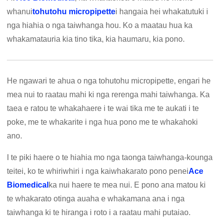
whanui
tohutohu micropipette
i hangaia hei whakatutuki i
nga hiahia o nga taiwhanga hou. Ko a maatau hua ka
whakamatauria kia tino tika, kia haumaru, kia pono.
He ngawari te ahua o nga tohutohu micropipette, engari he
mea nui to raatau mahi ki nga rerenga mahi taiwhanga. Ka
taea e ratou te whakahaere i te wai tika me te aukati i te
poke, me te whakarite i nga hua pono me te whakahoki
ano.
I te piki haere o te hiahia mo nga taonga taiwhanga-kounga
teitei, ko te whiriwhiri i nga kaiwhakarato pono penei
Ace
Biomedical
ka nui haere te mea nui. E pono ana matou ki
te whakarato otinga auaha e whakamana ana i nga
taiwhanga ki te hiranga i roto i a raatau mahi putaiao.