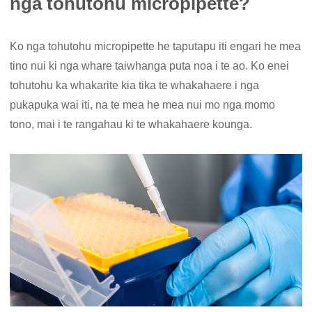
nga tohutohu micropipette?
Ko nga tohutohu micropipette he taputapu iti engari he mea
tino nui ki nga whare taiwhanga puta noa i te ao. Ko enei
tohutohu ka whakarite kia tika te whakahaere i nga
pukapuka wai iti, na te mea he mea nui mo nga momo
tono, mai i te rangahau ki te whakahaere kounga.