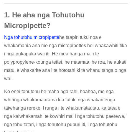
1. He aha nga Tohutohu
Micropipette?
Nga tohutohu micropipette
he taapiri tuku noa e
whakamahia ana me nga micropipettes hei whakawhiti tika
i nga pukapuka wai iti. He mea hanga mai i te
polypropylene-kounga teitei, he maamaa, he roa, he aukati
matū, e whakarite ana i te hototahi ki te whānuitanga o nga
wai.
Ko enei tohutohu he maha nga rahi, hoahoa, me nga
whiringa whakamaarama kia tutuki nga whakaritenga
taiwhanga rereke. I runga i te whakamatautau, ka taea e
nga kaiwhakamahi te kowhiri mai i nga tohutohu paerewa, i
nga tohu tātari, i nga tohutohu pupuri iti, i nga tohutohu