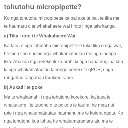
tohutohu micropipette?
Ko nga tohutohu micropipette ka pai ake te pai, te tika me
te haumaru o te whakahaere wai i roto i nga taiwhanga.
a) Tika i roto i te Whakahaere Wai
Ka taea e nga tohutohu micropipette te tuku tika o nga wai,
he mea tino nui mo nga whakamatautau me nga inenga
tika. Ahakoa nga rereke iti ka arahi ki nga hapa nui, ina koa
ki nga whakamatautau tairongo penei i te qPCR, i nga
rangahau rangahau tarukino ranei.
b) Aukati i te poke
Ma te whakamahi i nga tohutohu korekore, ka taea te
whakakore i te tupono o te poke o te tauira, he mea nui i
roto i nga whakamatautau haumanu me te koiora ngota. Ko
nga tohutohu kua tohua he whakamarumaru atu ma te