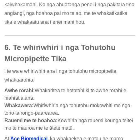
kaiwhakamahi. Ko nga ahuatanga penei i nga pakitara tino
angiangi, nga hoahoa pai mo te ao, me te whakatikatika
tika e whakaatu ana i enei mahi hou.
6. Te whiriwhiri i nga Tohutohu
Micropipette Tika
I te wa e whiriwhiri ana i nga tohutohu micropipette,
whakaarohia:
Awhe rōrahi:
Whakaritea te hototahi ki to awhe rōrahi e
hiahiatia ana.
Whakawera:
Whiriwhiria nga tohutohu mokowhiti mo nga
tono tairongo-paarearea.
Rauemi me te hoahoa:
Kōwhiria ngā rauemi kounga teitei
mo te mauroa me te ātete matū.
At
Ace Biomedical
, ka whakaekea e matou he momo