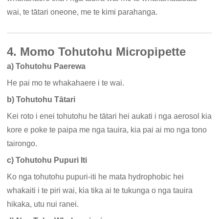
wai, te tātari oneone, me te kimi parahanga.
4. Momo Tohutohu Micropipette
a) Tohutohu Paerewa
He pai mo te whakahaere i te wai.
b) Tohutohu Tātari
Kei roto i enei tohutohu he tātari hei aukati i nga aerosol kia
kore e poke te paipa me nga tauira, kia pai ai mo nga tono
tairongo.
c) Tohutohu Pupuri Iti
Ko nga tohutohu pupuri-iti he mata hydrophobic hei
whakaiti i te piri wai, kia tika ai te tukunga o nga tauira
hikaka, utu nui ranei.