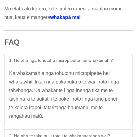
Mo etahi atu korero, ki te tirotiro ranei i a maatau momo
hua, kaua e mangere
whakapā mai
.
FAQ
1. He aha nga tohutohu micropipette hei whakamahi?
Ka whakamahia nga tohutohu micropipette hei
whakawhiti tika i nga pukapuka o te wai i roto i nga
taiwhanga. Ka whakarite i nga inenga tika me te
awhina ki te aukati i te poke i roto i nga tono penei i
te koiora irapoi, tātaritanga haumanu, me te
rangahau matū.
2. He aha te take nui i roto i te whakahaerenga wai?