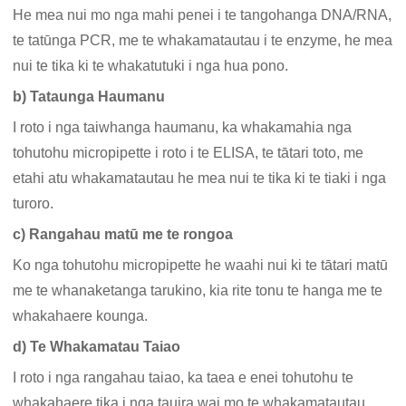
He mea nui mo nga mahi penei i te tangohanga DNA/RNA,
te tatūnga PCR, me te whakamatautau i te enzyme, he mea
nui te tika ki te whakatutuki i nga hua pono.
b) Tataunga Haumanu
I roto i nga taiwhanga haumanu, ka whakamahia nga
tohutohu micropipette i roto i te ELISA, te tātari toto, me
etahi atu whakamatautau he mea nui te tika ki te tiaki i nga
turoro.
c) Rangahau matū me te rongoa
Ko nga tohutohu micropipette he waahi nui ki te tātari matū
me te whanaketanga tarukino, kia rite tonu te hanga me te
whakahaere kounga.
d) Te Whakamatau Taiao
I roto i nga rangahau taiao, ka taea e enei tohutohu te
whakahaere tika i nga tauira wai mo te whakamatautau