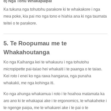
d) Nga Tohu Whakapaipai
Ka tukuna nga tohutohu parakore ki te whakakore i nga
mea poke, kia pai mo nga tono e hiahia ana ki nga taumata
teitei o te parakore.
5. Te Roopumau me te
Whakahoutanga
Ko nga Kaihanga kei te whakauru i nga tohutohu
micropipette pai-taiao hei whakaiti i te paanga o te taiao.
Kei roto i enei ko nga rawa hangarua, nga punaha
whakakii, me nga kohinga iti.
Ko nga ahunga whakamua i roto i te hoahoa matamata ka
aro ano ki te whakapai ake i te ergonomics, te whakaheke i
te ngenge paipa, me te whakarei ake i te pai o te