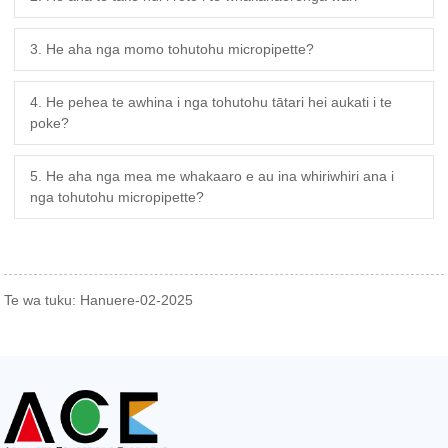
3. He aha nga momo tohutohu micropipette?
4. He pehea te awhina i nga tohutohu tātari hei aukati i te
poke?
5. He aha nga mea me whakaaro e au ina whiriwhiri ana i
nga tohutohu micropipette?
Te wa tuku: Hanuere-02-2025