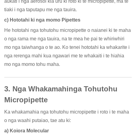
aukati i nga aerosol kia uru ki roto ki te micropipette, ma te
tiaki i nga taputapu me nga tauira.
c) Hototahi ki nga momo Pipettes
He hototahi nga tohutohu micropipette o naianei ki te maha
o nga rama me nga tauira, na te mea he pai te whiriwhiri
mo nga taiwhanga o te ao. Ko tenei hototahi ka whakarite i
nga rerenga mahi kua ngawari me te whakaiti i te hiahia
mo nga momo tohu maha.
3. Nga Whakamahinga Tohutohu
Micropipette
Ka whakamahia nga tohutohu micropipette i roto i te maha
o nga waahi putaiao, tae atu ki:
a) Koiora Molecular