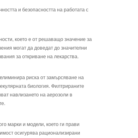
ността и безопасността на работата с
ности, което е от решаващо значение за
ения могат да доведат до значителни
вания за откриване на лекарства.
 елиминира риска от замърсяване на
лекулярната биология. Филтрираните
ват навлизането на аерозоли в
те.
о марки и модели, което ги прави
стимост осигурява рационализирани