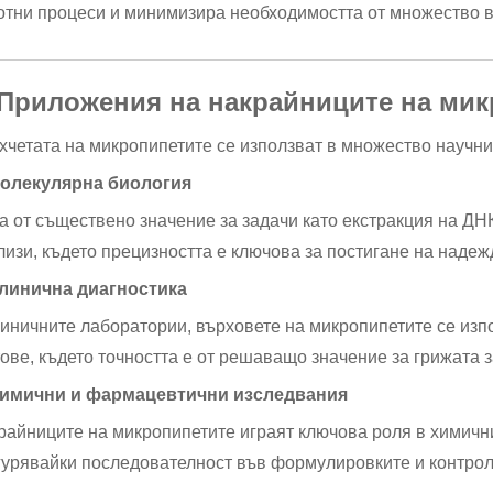
отни процеси и минимизира необходимостта от множество 
 Приложения на накрайниците на ми
хчетата на микропипетите се използват в множество научни
Молекулярна биология
са от съществено значение за задачи като екстракция на Д
лизи, където прецизността е ключова за постигане на надеж
Клинична диагностика
линичните лаборатории, върховете на микропипетите се изпо
тове, където точността е от решаващо значение за грижата з
Химични и фармацевтични изследвания
райниците на микропипетите играят ключова роля в химични
гурявайки последователност във формулировките и контрол 