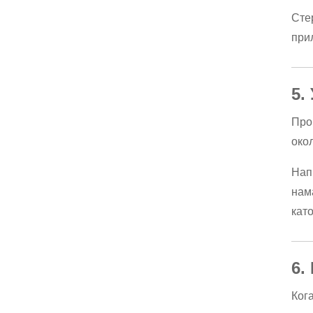
Сте
при
5.
Про
око
Нап
нам
кат
6.
Ког