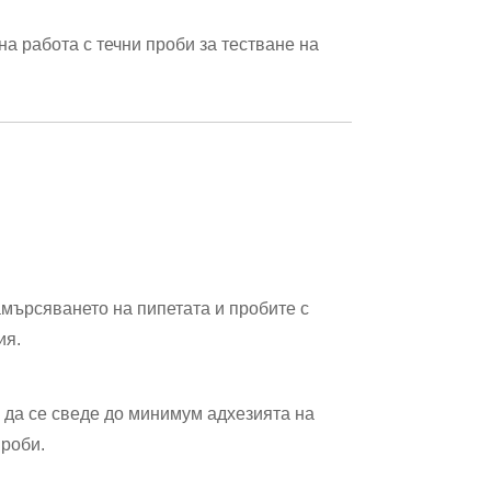
а работа с течни проби за тестване на
амърсяването на пипетата и пробите с
ия.
 да се сведе до минимум адхезията на
проби.