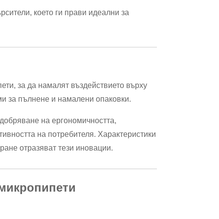
сители, което ги прави идеални за
ети, за да намалят въздействието върху
ми за пълнене и намалени опаковки.
одобряване на ергономичността,
ивността на потребителя. Характеристики
ране отразяват тези иновации.
 микропипети