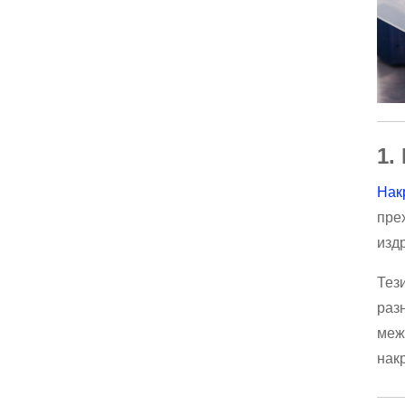
1.
Нак
пре
изд
Тез
раз
меж
нак