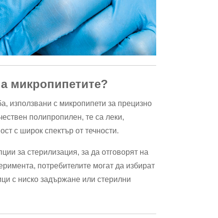
на микропипетите?
ба, използвани с микропипети за прецизно
ествен полипропилен, те са леки,
ст с широк спектър от течности.
ции за стерилизация, за да отговорят на
еримента, потребителите могат да избират
ци с ниско задържане или стерилни