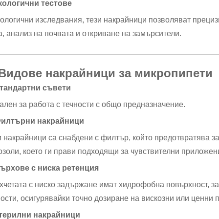
Екологични тестове
кологични изследвания, тези накрайници позволяват прецизн
а, анализ на почвата и откриване на замърсители.
 Видове накрайници за микропипети
Стандартни съвети
ален за работа с течности с общо предназначение.
Филтърни накрайници
и накрайници са снабдени с филтър, който предотвратява з
озоли, което ги прави подходящи за чувствителни приложен
Върхове с ниска ретенция
хчетата с ниско задържане имат хидрофобна повърхност, за
ности, осигурявайки точно дозиране на вискозни или ценни 
Стерилни накрайници