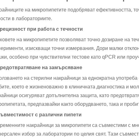
райниците на микропипетите подобряват ефективността, точ
ности в лабораториите.
Прецизност при работа с течности
ховете на микропипетите позволяват точно дозиране на теч
перименти, изискващи точни измервания. Дори малки отклон
шки, особено при чувствителни тестове като qPCR или проуч
Предотвратяване на замърсяване
олзването на стерилни накрайници за еднократна употреба
бите, което е жизненоважно в клиничната диагностика и мо
райници осигуряват допълнителна защита, като предотвратя
ропипетата, предпазвайки както оборудването, така и проби
Съвместимост с различни пипети
ременните накрайници за микропипети са съвместими с мног
версален избор за лаборатории по целия свят. Тази съвме