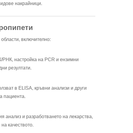
видове накрайници.
кропипети
 области, включително:
НК/РНК, настройка на PCR и ензимни
дни резултати.
лзват в ELISA, кръвни анализи и други
а пациента.
я анализ и разработването на лекарства,
на качеството.