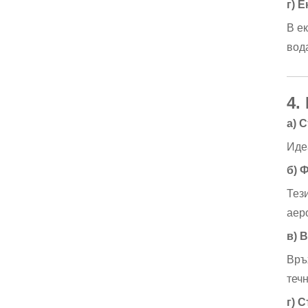
г) 
В е
вод
4.
а) 
Иде
б) 
Тез
аер
в) 
Връ
теч
г) 