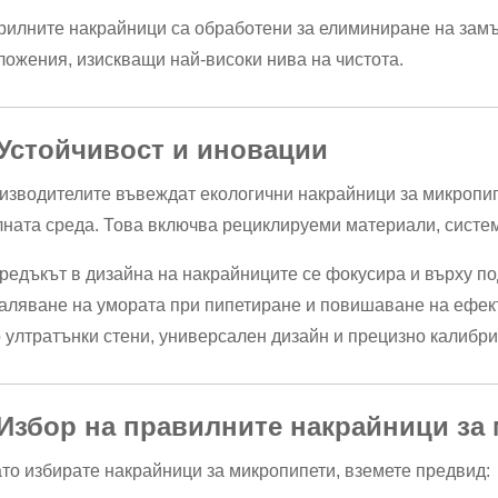
рилните накрайници са обработени за елиминиране на замър
ложения, изискващи най-високи нива на чистота.
 Устойчивост и иновации
изводителите въвеждат екологични накрайници за микропип
лната среда. Това включва рециклируеми материали, систе
редъкът в дизайна на накрайниците се фокусира и върху п
аляване на умората при пипетиране и повишаване на ефект
о ултратънки стени, универсален дизайн и прецизно калибри
 Избор на правилните накрайници за
ато избирате накрайници за микропипети, вземете предвид: