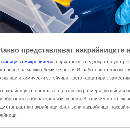
 Какво представляват накрайниците 
райници за микропипети
са приставки за еднократна употре
хвърляне на малки обеми течности. Изработени от висококач
ръжливи и химически устойчиви, което гарантира съвместимо
и накрайници се предлагат в различни размери, дизайни и оп
нообразните лабораторни изисквания. В зависимост от експ
ду стандартни накрайници, филтърни накрайници, накрайни
райници.