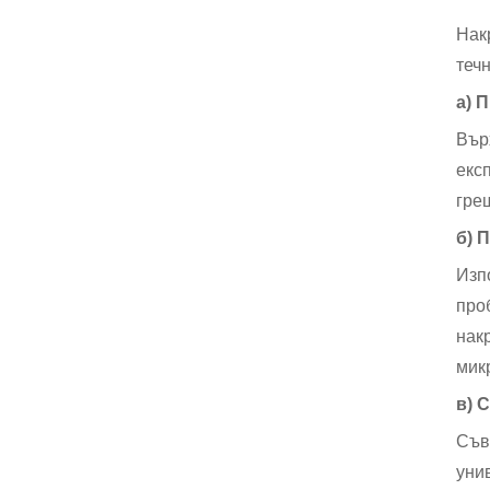
Нак
теч
а) 
Вър
екс
гре
б) 
Изп
про
нак
мик
в) 
Съв
уни