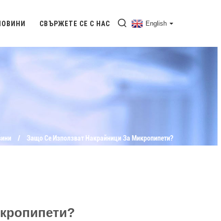
НОВИНИ
СВЪРЖЕТЕ СЕ С НАС
English
вини
Защо Се Използват Накрайници За Микропипети?
икропипети?