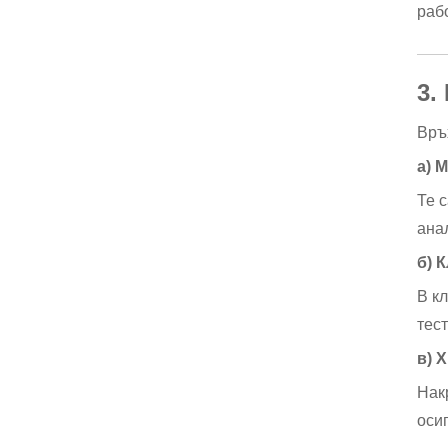
раб
3.
Връ
а) 
Те 
ана
б) 
В к
тес
в) 
Нак
оси