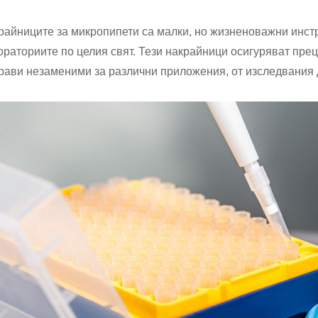
райниците за микропипети са малки, но жизненоважни инстр
ораториите по целия свят. Тези накрайници осигуряват прец
прави незаменими за различни приложения, от изследвания д