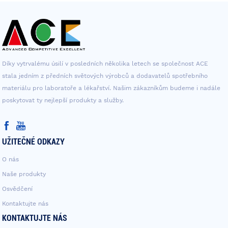
Díky vytrvalému úsilí v posledních několika letech se společnost ACE
stala jedním z předních světových výrobců a dodavatelů spotřebního
materiálu pro laboratoře a lékařství. Našim zákazníkům budeme i nadále
poskytovat ty nejlepší produkty a služby.
UŽITEČNÉ ODKAZY
O nás
Naše produkty
Osvědčení
Kontaktujte nás
KONTAKTUJTE NÁS