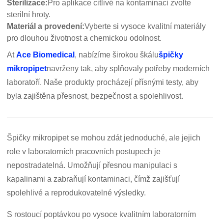
Sterilizace:
Pro aplikace citlivé na kontaminaci zvolte
sterilní hroty.
Materiál a provedení:
Vyberte si vysoce kvalitní materiály
pro dlouhou životnost a chemickou odolnost.
At
Ace Biomedical
, nabízíme širokou škálu
špičky
mikropipet
navrženy tak, aby splňovaly potřeby moderních
laboratoří. Naše produkty procházejí přísnými testy, aby
byla zajištěna přesnost, bezpečnost a spolehlivost.
Špičky mikropipet se mohou zdát jednoduché, ale jejich
role v laboratorních pracovních postupech je
nepostradatelná. Umožňují přesnou manipulaci s
kapalinami a zabraňují kontaminaci, čímž zajišťují
spolehlivé a reprodukovatelné výsledky.
S rostoucí poptávkou po vysoce kvalitním laboratorním