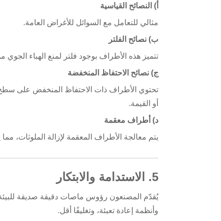
أ) النصائح القياسية
مثالي للتعامل مع السوائل للأغراض العامة.
ب) نصائح الفلتر
تتميز هذه الأطراف بوجود فلتر لمنع الهباء الجوي م
ج) نصائح الاحتفاظ المنخفضة
تحتوي الأطراف ذات الاحتفاظ المنخفض على سطح كاره
أو القيمة.
د) أطراف معقمة
يتم معالجة الأطراف المعقمة لإزالة الملوثات، مما 
5. الاستدامة والابتكار
يُقدّم المصنعون رؤوس ماصات دقيقة صديقة للبيئة لت
وأنظمة إعادة تعبئة، وتغليفًا أقل.