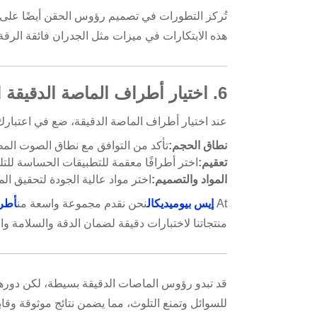
تُركز التطورات في تصميم رؤوس الحقن أيضًا على ت
هذه الابتكارات في ميزات مثل الجدران فائقة الرقة، 
6. اختيار أطراف الماصة الدقيقة المناسبة
عند اختيار أطراف الماصة الدقيقة، ضع في اعتبارك 
نطاق الحجم:
تأكد من التوافق مع نطاق الصوت الم
تعقيم:
اختر أطرافًا معقمة للتطبيقات الحساسة للتل
المواد والتصميم:
اختر مواد عالية الجودة لتحقيق المت
At
إيس بيوميديكال
نحن نقدم مجموعة واسعة من
أطرا
منتجاتنا لاختبارات دقيقة لضمان الدقة والسلامة وال
قد تبدو رؤوس الماصات الدقيقة بسيطة، لكن دورها 
للسوائل وتمنع التلوث، مما يضمن نتائج موثوقة وقابل