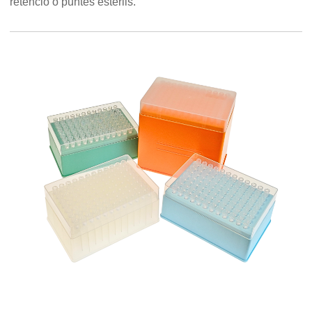
retenció o puntes estèrils.