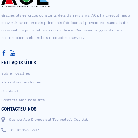
Gràcies als esforços constants dels darrers anys, ACE ha crescut fins a
convertir-se en un dels principals fabricants i proveïdors mundials de
consumibles per a laboratori i medicina. Continuarem garantint als
nostres clients els millors productes i serveis.
ENLLAÇOS ÚTILS
Sobre nosaltres
Els nostres productes
Certificat
Contacta amb nosaltres
CONTACTEU-NOS
Suzhou Ace Biomedical Technology Co., Ltd.
+86 18912386807