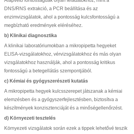
Alapvető fontosságúak olyan feladatokhoz, mint a
DNS/RNS extrakció, a PCR beállítása és az
enzimvizsgálatok, ahol a pontosság kulcsfontosságú a
megbízható eredmények eléréséhez.
b) Klinikai diagnosztika
A klinikai laboratóriumokban a mikropipetta hegyeket
ELISA-vizsgálatokhoz, vérvizsgálatokhoz és más olyan
vizsgálatokhoz használják, ahol a pontosság kritikus
fontosságú a betegellátás szempontjából.
c) Kémiai és gyógyszerészeti kutatás
A mikropipetta hegyek kulcsszerepet játszanak a kémiai
elemzésben és a gyógyszerfejlesztésben, biztosítva a
készítmények konzisztenciáját és a minőségellenőrzést.
d) Környezeti tesztelés
Környezeti vizsgálatok során ezek a tippek lehetővé teszik