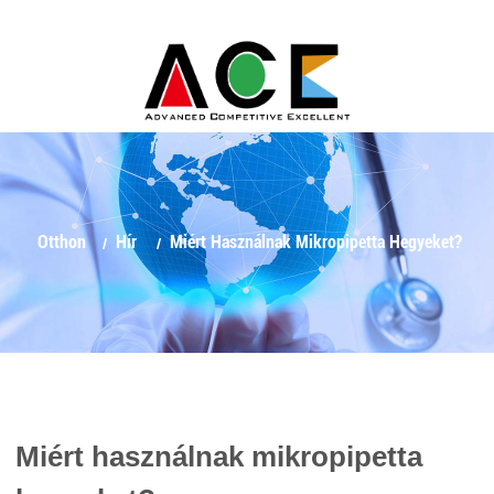
Otthon
Hír
Miért Használnak Mikropipetta Hegyeket?
Miért használnak mikropipetta