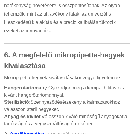
hatékonyság növelésére is összpontosítanak. Az olyan
jellemzők, mint az ultravékony falak, az univerzális
illeszkedésű kialakítás és a precíz kalibrálás tükrözik
ezeket az innovációkat.
6. A megfelelő mikropipetta-hegyek
kiválasztása
Mikropipetta-hegyek kiválasztásakor vegye figyelembe:
Hangerőtartomány:
Győződjön meg a kompatibilitásról a
kívánt hangerőtartománnyal.
Sterilizáció:
Szennyeződésérzékeny alkalmazásokhoz
válasszon steril hegyeket.
Anyag és kivitel:
Válasszon kiváló minőségű anyagokat a
tartósság és a vegyszerállóság érdekében.
At
Ace Biomedical
, széles választékot