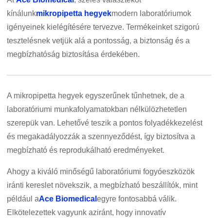
kínálunk
mikropipetta hegyek
modern laboratóriumok
igényeinek kielégítésére tervezve. Termékeinket szigorú
tesztelésnek vetjük alá a pontosság, a biztonság és a
megbízhatóság biztosítása érdekében.
A mikropipetta hegyek egyszerűnek tűnhetnek, de a
laboratóriumi munkafolyamatokban nélkülözhetetlen
szerepük van. Lehetővé teszik a pontos folyadékkezelést
és megakadályozzák a szennyeződést, így biztosítva a
megbízható és reprodukálható eredményeket.
Ahogy a kiváló minőségű laboratóriumi fogyóeszközök
iránti kereslet növekszik, a megbízható beszállítók, mint
például a
Ace Biomedical
egyre fontosabbá válik.
Elkötelezettek vagyunk aziránt, hogy innovatív