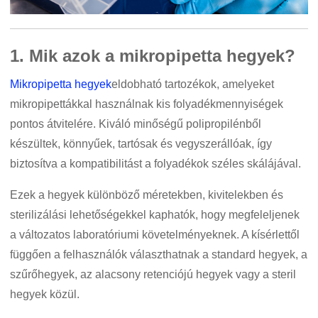
1. Mik azok a mikropipetta hegyek?
Mikropipetta hegyek
eldobható tartozékok, amelyeket
mikropipettákkal használnak kis folyadékmennyiségek
pontos átvitelére. Kiváló minőségű polipropilénből
készültek, könnyűek, tartósak és vegyszerállóak, így
biztosítva a kompatibilitást a folyadékok széles skálájával.
Ezek a hegyek különböző méretekben, kivitelekben és
sterilizálási lehetőségekkel kaphatók, hogy megfeleljenek
a változatos laboratóriumi követelményeknek. A kísérlettől
függően a felhasználók választhatnak a standard hegyek, a
szűrőhegyek, az alacsony retenciójú hegyek vagy a steril
hegyek közül.