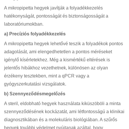
A mikropipetta hegyek javítják a folyadékkezelés
hatékonyságát, pontosságát és biztonságosságát a
laboratóriumokban.
a) Precíziós folyadékkezelés
A mikropipetta hegyek lehetővé teszik a folyadékok pontos
adagolását, ami elengedhetetlen a pontos méréseket
igénylő kísérletekhez. Még a kismértékű eltérések is
jelentős hibákhoz vezethetnek, különösen az olyan
érzékeny tesztekben, mint a qPCR vagy a
gyógyszerkutatási vizsgálatok.
b) Szennyeződésmegelőzés
A steril, eldobható hegyek használata kiküszöböli a minta
szennyeződésének kockázatát, ami létfontosságú a klinikai
diagnosztikában és a molekuláris biológiában. A szűrős
hegyek további védelmet nyújtanak azáltal, hogy