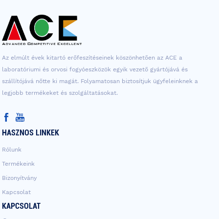
Az elmúlt évek kitartó erőfeszítéseinek köszönhetően az ACE a
laboratóriumi és orvosi fogyóeszközök egyik vezető gyártójává és
szállítójává nőtte ki magát. Folyamatosan biztosítjuk ügyfeleinknek a
legjobb termékeket és szolgáltatásokat.
HASZNOS LINKEK
Rólunk
Termékeink
Bizonyítvány
Kapcsolat
KAPCSOLAT