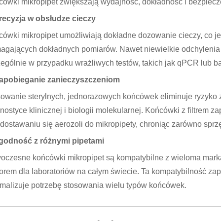
ówki mikropipet zwiększają wydajność, dokładność i bezpiecze
Precyzja w obsłudze cieczy
ówki mikropipet umożliwiają dokładne dozowanie cieczy, co 
agających dokładnych pomiarów. Nawet niewielkie odchylenia
ególnie w przypadku wrażliwych testów, takich jak qPCR lub 
Zapobieganie zanieczyszczeniom
owanie sterylnych, jednorazowych końcówek eliminuje ryzyko z
nostyce klinicznej i biologii molekularnej. Końcówki z filtrem
dostawaniu się aerozoli do mikropipety, chroniąc zarówno sprzęt,
Zgodność z różnymi pipetami
czesne końcówki mikropipet są kompatybilne z wieloma marka
rem dla laboratoriów na całym świecie. Ta kompatybilność za
malizuje potrzebę stosowania wielu typów końcówek.