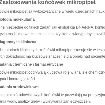
 Zastosowania końcówek mikropipet
ówki mikropipet są wykorzystywane w wielu dziedzinach nauki
Biologia molekularna
ne niezbędne do takich zadań, jak ekstrakcja DNA/RNA, konfig
yzja ma kluczowe znaczenie dla uzyskania wiarygodnych wyni
iagnostyka kliniczna
boratoriach klinicznych końcówki mikropipet stosuje się w testa
ych dokładność ma kluczowe znaczenie dla opieki nad pacjent
Badania chemiczne i farmaceutyczne
ówki mikropipet odgrywają kluczową rolę w analizie chemiczne
ptur i kontrolę jakości.
Badania środowiskowe
daniach środowiskowych końcówki te pozwalają na precyzyjne
nia wody, analizy gleby i wykrywania zanieczyszczeń.