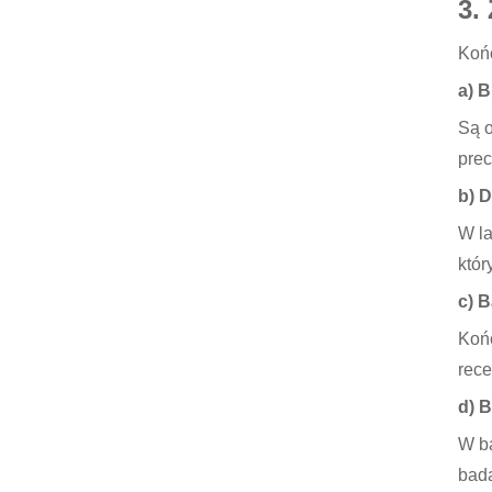
3.
Końc
a) 
Są o
prec
b) D
W la
któr
c) 
Końc
rece
d) 
W ba
bada