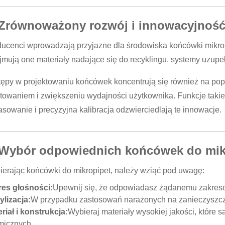
 Zrównoważony rozwój i innowacyjnoś
ucenci wprowadzają przyjazne dla środowiska końcówki mikrop
mują one materiały nadające się do recyklingu, systemy uzupe
ępy w projektowaniu końcówek koncentrują się również na po
towaniem i zwiększeniu wydajności użytkownika. Funkcje takie j
sowanie i precyzyjna kalibracja odzwierciedlają te innowacje.
 Wybór odpowiednich końcówek do mik
erając końcówki do mikropipet, należy wziąć pod uwagę:
res głośności:
Upewnij się, że odpowiadasz żądanemu zakreso
ylizacja:
W przypadku zastosowań narażonych na zanieczyszcze
riał i konstrukcja:
Wybieraj materiały wysokiej jakości, które s
micznych.