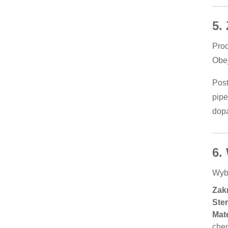
5.
Prod
Obej
Post
pipe
dopa
6.
Wybi
Zak
Ster
Mate
che