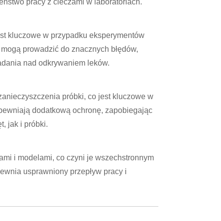
ństwo pracy z cieczami w laboratoriach.
jest kluczowe w przypadku eksperymentów
 mogą prowadzić do znacznych błędów,
badania nad odkrywaniem leków.
anieczyszczenia próbki, co jest kluczowe w
 zapewniają dodatkową ochronę, zapobiegając
 jak i próbki.
mi i modelami, co czyni je wszechstronnym
pewnia usprawniony przepływ pracy i