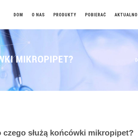
DOM
O NAS
PRODUKTY
POBIERAĆ
AKTUALNO
WKI MIKROPIPET?
D
 czego służą końcówki mikropipet?