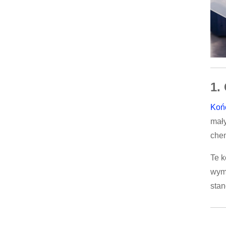
1.
Koń
mały
chem
Te k
wym
stan