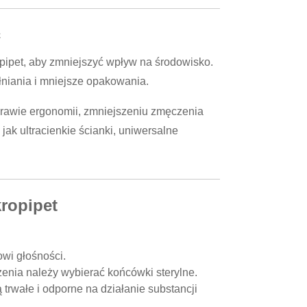
ć
ipet, aby zmniejszyć wpływ na środowisko.
łniania i mniejsze opakowania.
prawie ergonomii, zmniejszeniu zmęczenia
ak ultracienkie ścianki, uniwersalne
ropipet
wi głośności.
nia należy wybierać końcówki sterylne.
ą trwałe i odporne na działanie substancji