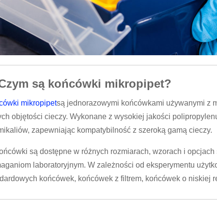
 Czym są końcówki mikropipet?
cówki mikropipet
są jednorazowymi końcówkami używanymi z m
ch objętości cieczy. Wykonane z wysokiej jakości polipropylenu,
ikaliów, zapewniając kompatybilność z szeroką gamą cieczy.
ońcówki są dostępne w różnych rozmiarach, wzorach i opcjach s
aganiom laboratoryjnym. W zależności od eksperymentu użytk
dardowych końcówek, końcówek z filtrem, końcówek o niskiej re