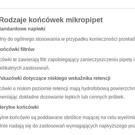
 Rodzaje końcówek mikropipet
Standardowe napiwki
lny do ogólnego stosowania w przypadku konieczności przeład
ońcówki filtrów
ówki te zawierają filtr zapobiegający zanieczyszczeniu pipety 
elikatnych zastosowań.
Wskazówki dotyczące niskiego wskaźnika retencji
ówki o niskim poziomie retencji mają hydrofobową powierzchnię
wniając dokładne dozowanie lepkich lub cennych próbek.
Sterylne końcówki
ylne końcówki są poddawane obróbce mającej na celu wyelimi
lnie nadają się do zastosowań wymagających najwyższego poz