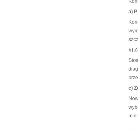
Końc
a) 
Końc
wym
szcz
b) 
Stos
diag
prze
c) 
Nowo
wybo
mini