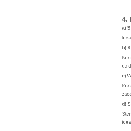
4.
a) 
Idea
b) K
Końc
do d
c) 
Końc
zape
d) 
Ster
idea