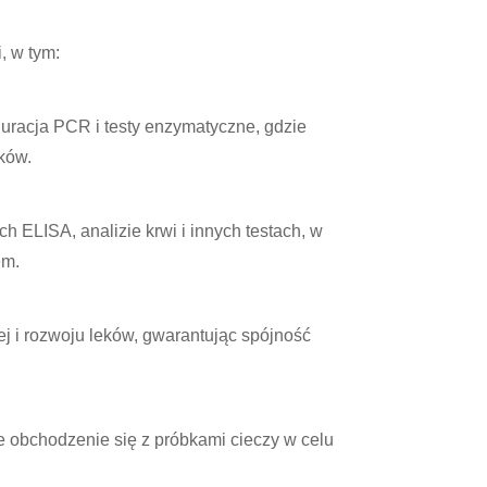
, w tym:
uracja PCR i testy enzymatyczne, gdzie
ków.
ch ELISA, analizie krwi i innych testach, w
em.
j i rozwoju leków, gwarantując spójność
 obchodzenie się z próbkami cieczy w celu