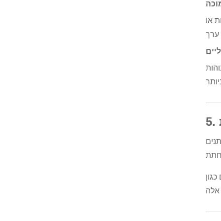
וכה
ת או
יים
והות
תנים
כגון