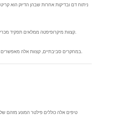
קצוות מיקרופיפטה ממלאים תפקיד מכריע בניתוח כימי ובפיתוח תרופות, ומבטיחים עקביות בניסוחים ובקרת איכות.
במחקרים סביבתיים, קצוות אלה מאפשרים טיפול מדויק בדגימות נוזליות לצורך בדיקת מים, ניתוח קרקע וגילוי מזהמים.
טיפים אלה כוללים פילטר המונע מזהם של 