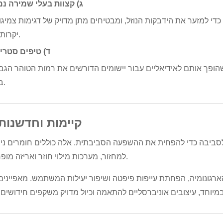
ג) קצוות בעלי שמירה נמ
כדי למזער את הידבקות הנוזל, ומבטיחים מתן מדויק של דגימות צמיגו
יקרות ערך.
ד) טיפים סטריל
הופך אותם לאידיאליים עבור יישומים הדורשים את רמות הטוהר הגב
ביותר.
5. קיימות וחדשנות
 לסביבה כדי להפחית את ההשפעה הסביבתית. אלה כוללים חומרים ני
למחזור, מערכות מילוי חוזר ואריזה מופחתת.
גונומיה, הפחתת עייפות פיפטה ושיפור יעילות המשתמש. מאפיינים 