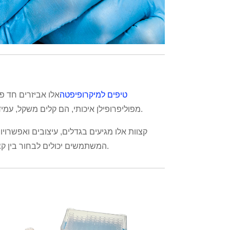
טיפים למיקרופיפטה
אלו אביזרים חד פ
מפוליפרופילן איכותי, הם קלים משקל, עמידים ועמידים בפני כימיקלים, מה שמבטיח תאימות עם מגוון רחב של נוזלים.
קצוות אלו מגיעים בגדלים, עיצובים ואפשרויו
המשתמשים יכולים לבחור בין קצוות סטנדרטיים, קצוות סינון, קצוות בעלי שמירה נמוכה או קצוות סטריליים.