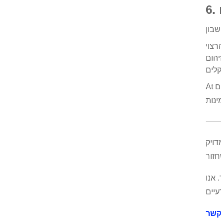
ם
At
דויק
 אנו
קשר