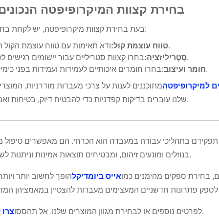
6. בחירת קצוות המיקרופיפטה הנכונים
בעת בחירת קצוות מיקרופיפטה, יש לקחת בחשבון:
ודא תאימות עם טווח עוצמת הקול הרצוי.
טווח עוצמת קול:
בחרו קצוות סטריליים עבור יישומים רגישים לזיהום.
סְטֶרִילִיזַציָה:
בחרו חומרים איכותיים לעמידות ועמידות בפני כימיקלים.
חומר ועיצוב:
ם למיקרופיפטה
מתוכננים לענות על צרכי מעבדות מודרניות. המוצרי
שלנו עוברים בדיקות קפדניות כדי להבטיח דיוק, בטיחות ואמינות.
ך תפקידם בתהליכי עבודה במעבדה הוא הכרחי. הם מאפשרים טיפול מ
בנוזלים ומונעים זיהום, ומבטיחים תוצאות אמינות וניתנות לשחזור.
ם, בחירת ספקים מהימנים כמו
אייס ביומדיקל
הופך לחשוב יותר ויותר.
.
לפרטים נוספים או לבחירת מגוון המוצרים שלנו, אל תהססו
צרו 