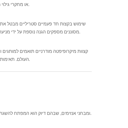
להוביל לשגיאות משמעותיות, במיוחד בבדיקות רגישות כמו qPCR או מחקרי גילוי תרופות.
שימוש בקצות חד פעמיים סטריליים מבטל את הסיכ
מסוננים מספקים הגנה נוספת על ידי מניעת חדירת אירוסולים למיקרופיפטה, ובכך מגנים הן על הציוד והן על הדגימות.
קצוות מיקרופיפטה מודרניים תואמים למותגים 
העולם. תאימות זו מבטיחה זרימות עבודה יעילות וממזערת את הצורך בסוגי קצוות מרובים.
הם חיוניים למשימות כגון מיצוי DNA/RNA, התקנת PCR ומבחני אנזימים, שבהם דיוק הוא המפתח להשגת תוצאות אמינות.