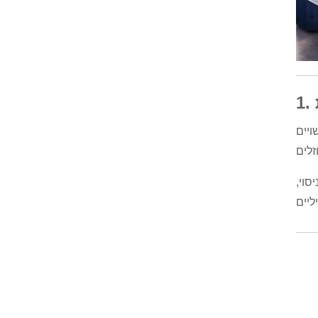
ויים
סוי,