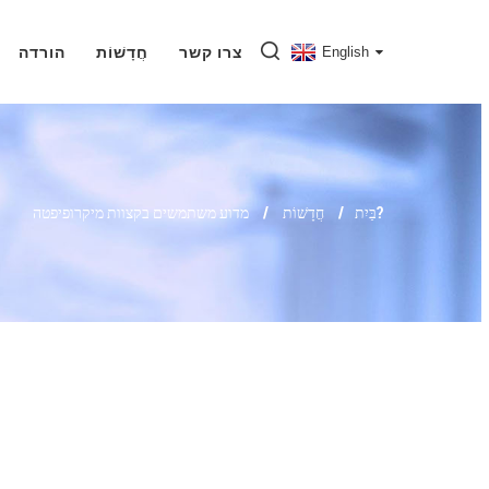
English
צרו קשר
חֲדָשׁוֹת
הורדה
מדוע משתמשים בקצוות מיקרופיפטה?
בַּיִת
חֲדָשׁוֹת