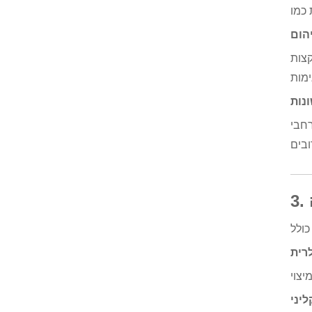
יהום
קצות
נות
רחבי
לרית
ליני