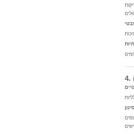
י לטיפול
בטי
יות
יים
ינון
ומים