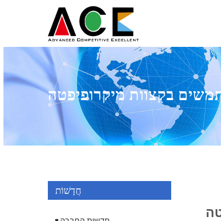
חֲדָשׁוֹת
חדשות החברה