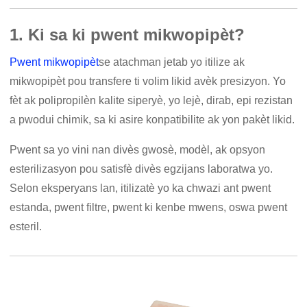
1. Ki sa ki pwent mikwopipèt?
Pwent mikwopipèt
se atachman jetab yo itilize ak
mikwopipèt pou transfere ti volim likid avèk presizyon. Yo
fèt ak polipropilèn kalite siperyè, yo lejè, dirab, epi rezistan
a pwodui chimik, sa ki asire konpatibilite ak yon pakèt likid.
Pwent sa yo vini nan divès gwosè, modèl, ak opsyon
esterilizasyon pou satisfè divès egzijans laboratwa yo.
Selon eksperyans lan, itilizatè yo ka chwazi ant pwent
estanda, pwent filtre, pwent ki kenbe mwens, oswa pwent
esteril.