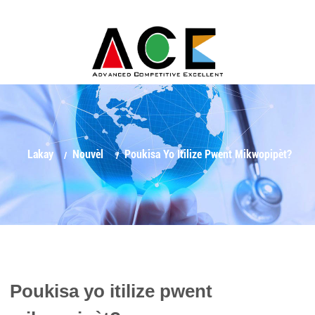
Lakay
Nouvèl
Poukisa Yo Itilize Pwent Mikwopipèt?
Poukisa yo itilize pwent