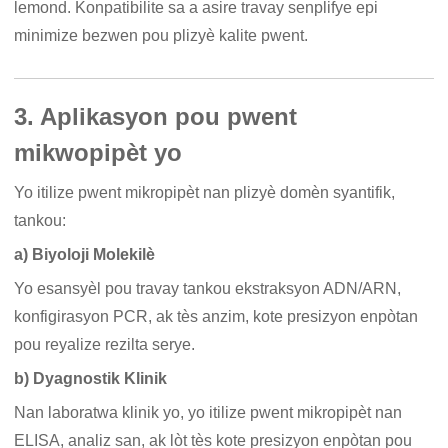
lemond. Konpatibilite sa a asire travay senplifye epi
minimize bezwen pou plizyè kalite pwent.
3. Aplikasyon pou pwent
mikwopipèt yo
Yo itilize pwent mikropipèt nan plizyè domèn syantifik,
tankou:
a) Biyoloji Molekilè
Yo esansyèl pou travay tankou ekstraksyon ADN/ARN,
konfigirasyon PCR, ak tès anzim, kote presizyon enpòtan
pou reyalize rezilta serye.
b) Dyagnostik Klinik
Nan laboratwa klinik yo, yo itilize pwent mikropipèt nan
ELISA, analiz san, ak lòt tès kote presizyon enpòtan pou