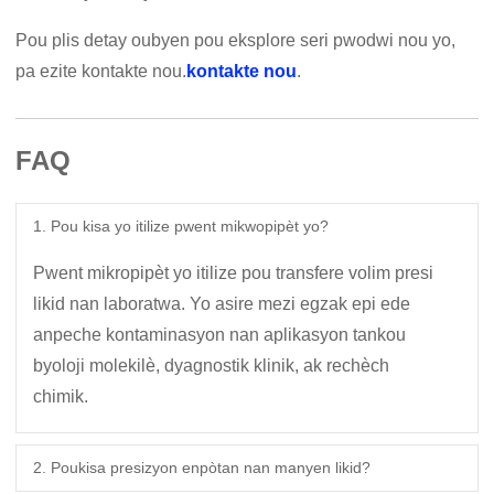
Pou plis detay oubyen pou eksplore seri pwodwi nou yo,
pa ezite kontakte nou.
kontakte nou
.
FAQ
1. Pou kisa yo itilize pwent mikwopipèt yo?
Pwent mikropipèt yo itilize pou transfere volim presi
likid nan laboratwa. Yo asire mezi egzak epi ede
anpeche kontaminasyon nan aplikasyon tankou
byoloji molekilè, dyagnostik klinik, ak rechèch
chimik.
2. Poukisa presizyon enpòtan nan manyen likid?