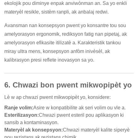
ekolojik pou diminye enpak anviwònman an. Sa yo enkli
materyèl resikle, sistèm ranpli, ak anbalaj redwi.
Avansman nan konsepsyon pwent yo konsantre tou sou
amelyorasyon ergonomik, rediksyon fatig nan pipetaj, ak
amelyorasyon efikasite itilizatè a. Karakteristik tankou
miray ultra mens, konsepsyon anfòm inivèsèl, ak
kalibrasyon presi reflete inovasyon sa yo.
6. Chwazi bon pwent mikwopipèt yo
Lè w ap chwazi pwent mikwopipèt yo, konsidere:
Ranje volim:
Asire w konpatibilite ak seri volim ou vle a.
Esterilizasyon:
Chwazi pwent esteril pou aplikasyon ki
sansib a kontaminasyon.
Materyèl ak konsepsyon:
Chwazi materyèl kalite siperyè
pou rezistans ak rezistans chimik.