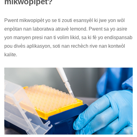
mikwopipèt?
Pwent mikwopipèt yo se ti zouti esansyèl ki jwe yon wòl
enpòtan nan laboratwa atravè lemond. Pwent sa yo asire
yon manyen presi nan ti volim likid, sa ki fè yo endispansab
pou divès aplikasyon, soti nan rechèch rive nan kontwòl
kalite.