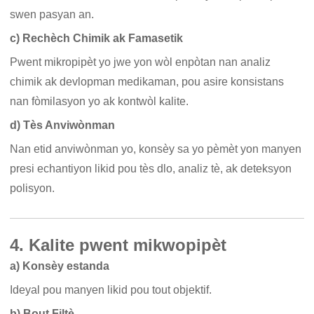
swen pasyan an.
c) Rechèch Chimik ak Famasetik
Pwent mikropipèt yo jwe yon wòl enpòtan nan analiz
chimik ak devlopman medikaman, pou asire konsistans
nan fòmilasyon yo ak kontwòl kalite.
d) Tès Anviwònman
Nan etid anviwònman yo, konsèy sa yo pèmèt yon manyen
presi echantiyon likid pou tès dlo, analiz tè, ak deteksyon
polisyon.
4. Kalite pwent mikwopipèt
a) Konsèy estanda
Ideyal pou manyen likid pou tout objektif.
b) Bout Filtè