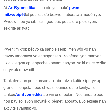
At
As Byomedikal
, nou ofri yon pakèt
pwent
mikwopipèt
fèt pou satisfè bezwen laboratwa modèn yo.
Pwodwi nou yo sibi tès rigoureux pou asire presizyon,
sekirite ak fyab.
Pwent mikropipèt yo ka sanble senp, men wòl yo nan
travay laboratwa yo endispansab. Yo pèmèt yon manyen
likid ki egzat epi anpeche kontaminasyon, sa ki asire rezilta
serye ak repwodibl.
Tank demann pou konsomab laboratwa kalite siperyè ap
grandi, li enpòtan pou chwazi founisè ou fè konfyans
tankou
As Byomedikal
ap vin pi enpòtan. Nou angaje pou
nou bay solisyon inovatè ki pèmèt laboratwa yo eksele nan
aktivite syantifik yo.