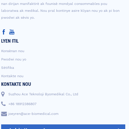
nan dirijan manifaktirè ak founisè mondyal consommables pou
laboratwa ak medikal. Nou pral kontinye asire kliyan nou yo ak pi bon
pwodwi ak sèvis yo.
LYEN ITIL
Konsènan nou
Pwodwi nou yo
Sètifika
Kontakte nou
KONTAKTE NOU
Suzhou Ace Teknoloji Byomedikal Co., Ltd
+86 18912386807
joeyren@ace-biomedical.com