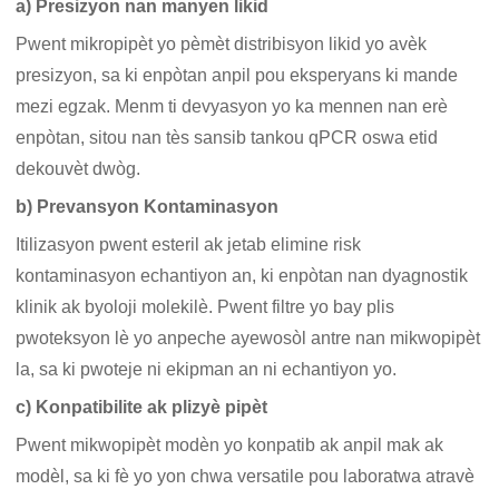
a) Presizyon nan manyen likid
Pwent mikropipèt yo pèmèt distribisyon likid yo avèk
presizyon, sa ki enpòtan anpil pou eksperyans ki mande
mezi egzak. Menm ti devyasyon yo ka mennen nan erè
enpòtan, sitou nan tès sansib tankou qPCR oswa etid
dekouvèt dwòg.
b) Prevansyon Kontaminasyon
Itilizasyon pwent esteril ak jetab elimine risk
kontaminasyon echantiyon an, ki enpòtan nan dyagnostik
klinik ak byoloji molekilè. Pwent filtre yo bay plis
pwoteksyon lè yo anpeche ayewosòl antre nan mikwopipèt
la, sa ki pwoteje ni ekipman an ni echantiyon yo.
c) Konpatibilite ak plizyè pipèt
Pwent mikwopipèt modèn yo konpatib ak anpil mak ak
modèl, sa ki fè yo yon chwa versatile pou laboratwa atravè