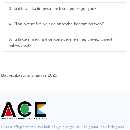
3. Ki diferan kalite pwent mikwopipèt ki genyen?
4. Kijan pwent filtè yo ede anpeche kontaminasyon?
5. Ki faktè mwen ta dwe konsidere lè m ap chwazi pwent
mikwopipèt?
Dat piblikasyon: 2 janvye 2025
Gras a efò pèmanan nan kèk dènye ane yo, ACE te grandi pou l vin youn