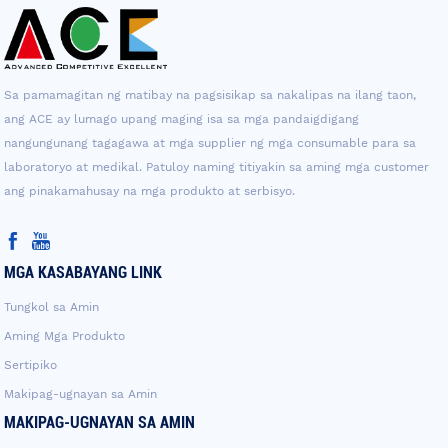
Sa pamamagitan ng matibay na pagsisikap sa nakalipas na ilang taon,
ang ACE ay lumago upang maging isa sa mga pandaigdigang
nangungunang tagagawa at mga supplier ng mga consumable para sa
laboratoryo at medikal. Patuloy naming titiyakin sa aming mga customer
ang pinakamahusay na mga produkto at serbisyo.
MGA KASABAYANG LINK
Tungkol sa Amin
Aming Mga Produkto
Sertipiko
Makipag-ugnayan sa Amin
MAKIPAG-UGNAYAN SA AMIN