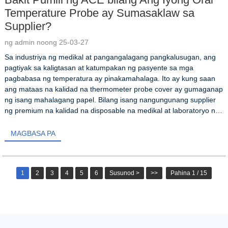
Temperature Probe ay Sumasaklaw sa
Supplier?
ng admin noong 25-03-27
Sa industriya ng medikal at pangangalagang pangkalusugan, ang
pagtiyak sa kaligtasan at katumpakan ng pasyente sa mga
pagbabasa ng temperatura ay pinakamahalaga. Ito ay kung saan
ang mataas na kalidad na thermometer probe cover ay gumaganap
ng isang mahalagang papel. Bilang isang nangungunang supplier
ng premium na kalidad na disposable na medikal at laboratoryo na
plastik ...
MAGBASA PA
1
2
3
4
5
6
Susunod >
>>
Pahina 1 / 15