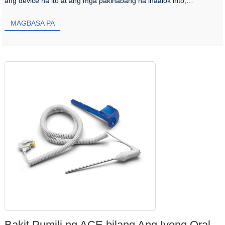
ang device na ito at ang mga pakinabang na inaalok nito,
laboratoryo...
MAGBASA PA
Bakit Pumili ng ACE bilang Ang Iyong Oral