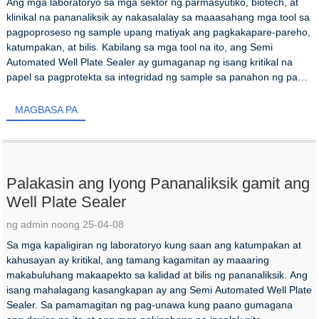
Ang mga laboratoryo sa mga sektor ng parmasyutiko, biotech, at
klinikal na pananaliksik ay nakasalalay sa maaasahang mga tool sa
pagpoproseso ng sample upang matiyak ang pagkakapare-pareho,
katumpakan, at bilis. Kabilang sa mga tool na ito, ang Semi
Automated Well Plate Sealer ay gumaganap ng isang kritikal na
papel sa pagprotekta sa integridad ng sample sa panahon ng pag-
iimbak, transportasyon...
MAGBASA PA
Palakasin ang Iyong Pananaliksik gamit ang
Well Plate Sealer
ng admin noong 25-04-08
Sa mga kapaligiran ng laboratoryo kung saan ang katumpakan at
kahusayan ay kritikal, ang tamang kagamitan ay maaaring
makabuluhang makaapekto sa kalidad at bilis ng pananaliksik. Ang
isang mahalagang kasangkapan ay ang Semi Automated Well Plate
Sealer. Sa pamamagitan ng pag-unawa kung paano gumagana