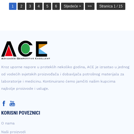
1
2
3
4
5
6
Sljedeće >
>>
Stranica 1 / 15
Kroz uporne napore u proteklih nekoliko godina, ACE je izrastao u jednog
od vodećih svjetskih proizvođača i dobavljača potrošnog materijala za
laboratorije i medicinu. Kontinuirano ćemo jamčiti našim kupcima
najbolje proizvode i usluge.
KORISNI POVEZNICI
O nama
Naši proizvodi