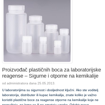
Proizvođač plastičnih boca za laboratorijske
reagense – Sigurne i otporne na kemikalije
od administratora dana 25.05.2013.
U laboratorijima su sigurnost i dosljednost ključni. Ako ste voditelj
laboratorija, distributer ili kupac kemikalija, znate koliko je važno
koristiti plastične boce za reagense otporne na kemikalije koje ne
propuštaju, ne lome se ili ne ometaju uzorke. Odabir prave