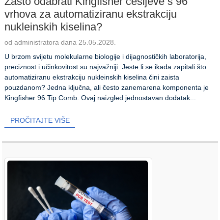
Zašto odabrati Kingfisher češljeve s 96
vrhova za automatiziranu ekstrakciju
nukleinskih kiselina?
od administratora dana 25.05.2028.
U brzom svijetu molekularne biologije i dijagnostičkih laboratorija,
preciznost i učinkovitost su najvažniji. Jeste li se ikada zapitali što
automatiziranu ekstrakciju nukleinskih kiselina čini zaista
pouzdanom? Jedna ključna, ali često zanemarena komponenta je
Kingfisher 96 Tip Comb. Ovaj naizgled jednostavan dodatak...
PROČITAJTE VIŠE