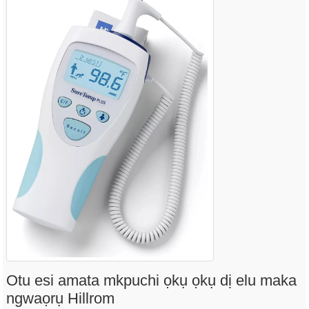
Otu esi amata mkpuchi ọkụ ọkụ dị elu maka
ngwaọrụ Hillrom