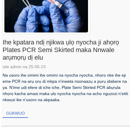
Ihe kpatara ndị njikwa ụlọ nyocha ji ahọrọ
Plates PCR Semi Skirted maka Nnwale
arụmọrụ dị elu
site admin na 25-05-23
Na usoro ihe omimi ihe omimi na nyocha nyocha, nhọrọ nke ihe eji
eme PCR na-arụ ọrụ dị mkpa n'inweta nsonaazụ a pụrụ ịdabere na
ya. N'ime ụdị efere dị iche iche, Plate Semi Skirted PCR abụrụla
nhọrọ kacha amasị maka ụlọ nyocha nyocha na-achọ nguzozi n'etiti
nkwụsi ike n'usoro na akpaaka.
GỤKWUO