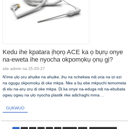
Kedu ihe kpatara ịhọrọ ACE ka ọ bụrụ onye
na-eweta ihe nyocha okpomọkụ ọnụ gị?
site admin na 25-03-27
N'ime ụlọ ọrụ ahụike na ahụike, ịhụ na nchekwa ndị ọrịa na izi ezi
na ọgụgụ okpomọkụ dị oke mkpa. Nke a bụ ebe mkpuchi temometa
dị elu na-arụ ọrụ dị oke mkpa. Dị ka onye na-eduga ndị na-ebubata
ọgwụ ọgwụ na ụlọ nyocha plastik nke adịchaghị mma ...
GỤKWUO