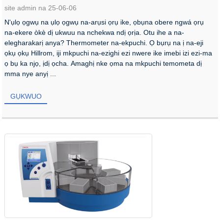
site admin na 25-06-06
N'ụlọ ọgwụ na ụlọ ọgwụ na-arụsi ọrụ ike, ọbụna obere ngwá ọrụ
na-ekere òkè dị ukwuu na nchekwa ndị ọrịa. Otu ihe a na-
elegharakarị anya? Thermometer na-ekpuchi. Ọ bụrụ na ị na-eji
ọkụ ọkụ Hillrom, iji mkpuchi na-ezighi ezi nwere ike imebi izi ezi-ma
ọ bụ ka njọ, ịdị ọcha. Amaghị nke ọma na mkpuchi temometa dị
mma nye anyị ...
GỤKWUO