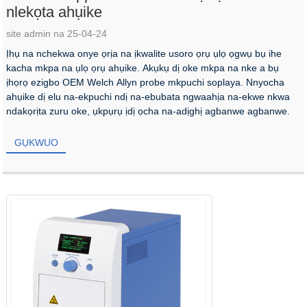
nlekọta ahụike
site admin na 25-04-24
Ịhụ na nchekwa onye ọrịa na ịkwalite usoro ọrụ ụlọ ọgwụ bụ ihe
kacha mkpa na ụlọ ọrụ ahụike. Akụkụ dị oke mkpa na nke a bụ
ịhọrọ ezigbo OEM Welch Allyn probe mkpuchi soplaya. Nnyocha
ahụike dị elu na-ekpuchi ndị na-ebubata ngwaahịa na-ekwe nkwa
ndakọrịta zuru oke, ụkpụrụ ịdị ọcha na-adịghị agbanwe agbanwe.
GỤKWUO