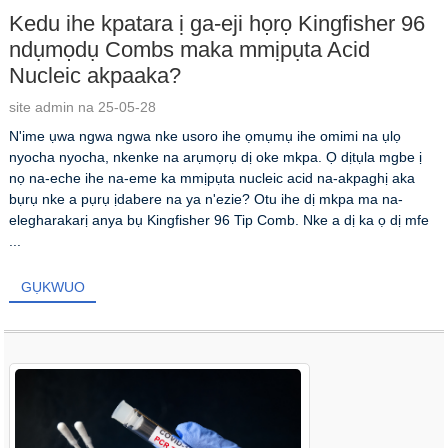
Kedu ihe kpatara ị ga-eji họrọ Kingfisher 96
ndụmọdụ Combs maka mmịpụta Acid
Nucleic akpaaka?
site admin na 25-05-28
N'ime ụwa ngwa ngwa nke usoro ihe ọmụmụ ihe omimi na ụlọ
nyocha nyocha, nkenke na arụmọrụ dị oke mkpa. Ọ dịtụla mgbe ị
nọ na-eche ihe na-eme ka mmịpụta nucleic acid na-akpaghị aka
bụrụ nke a pụrụ ịdabere na ya n'ezie? Otu ihe dị mkpa ma na-
elegharakarị anya bụ Kingfisher 96 Tip Comb. Nke a dị ka ọ dị mfe
...
GỤKWUO