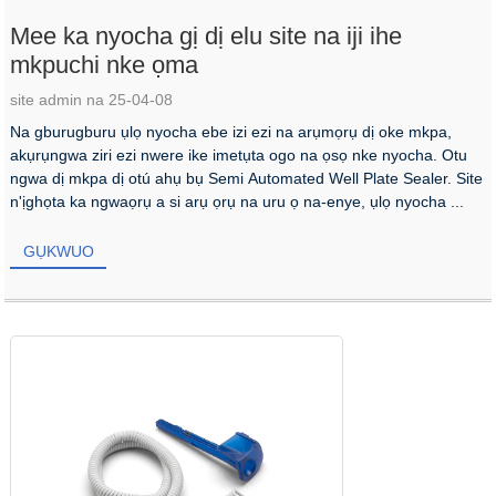
Mee ka nyocha gị dị elu site na iji ihe
mkpuchi nke ọma
site admin na 25-04-08
Na gburugburu ụlọ nyocha ebe izi ezi na arụmọrụ dị oke mkpa,
akụrụngwa ziri ezi nwere ike imetụta ogo na ọsọ nke nyocha. Otu
ngwa dị mkpa dị otú ahụ bụ Semi Automated Well Plate Sealer. Site
n'ịghọta ka ngwaọrụ a si arụ ọrụ na uru ọ na-enye, ụlọ nyocha ...
GỤKWUO