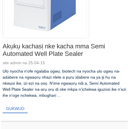
Akụkụ kachasị nke kacha mma Semi
Automated Well Plate Sealer
site admin na 25-04-15
Ụlọ nyocha n'ofe ngalaba ọgwụ, biotech na nyocha ụlọ ọgwụ na-
adabere na ngwaọrụ nhazi nlele a pụrụ ịdabere na ya iji hụ na
nkwụsi ike, izi ezi na ọsọ. N'ime ngwaọrụ ndị a, Semi Automated
Well Plate Sealer na-arụ ọrụ dị oke mkpa n'ichekwa iguzosi ike n'ezi
ihe n'oge nchekwa, mbugharị ...
GỤKWUO