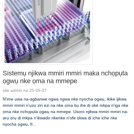
Sistemụ njikwa mmiri mmiri maka nchọpụta
ọgwụ nke ọma na mmepe
site admin na 25-05-07
N'ime ụwa na-agbanwe ngwa ngwa nke nyocha ọgwụ, ikike ijikwa
mmiri mmiri n'ụzọ ziri ezi na nke ọma bụ ihe dị oké mkpa n'ịga nke
ọma nke nchọpụta ọgwụ na mmepe. Usoro njikwa mmiri mmiri na-
arụ ọrụ dị mkpa n'ịkwado nkenke n'ofe ọkwa dị iche iche nke
nyocha ọgwụ, fr...