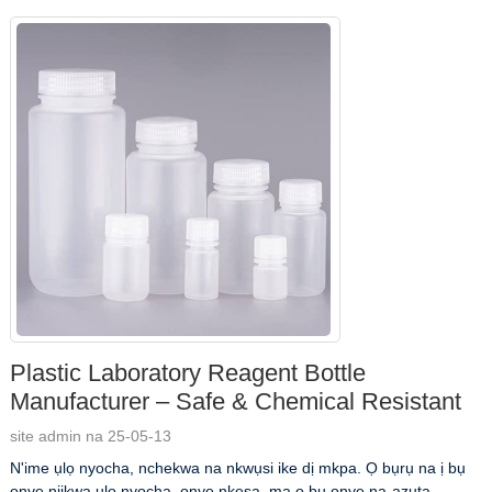
Plastic Laboratory Reagent Bottle
Manufacturer – Safe & Chemical Resistant
site admin na 25-05-13
N'ime ụlọ nyocha, nchekwa na nkwụsi ike dị mkpa. Ọ bụrụ na ị bụ
onye njikwa ụlọ nyocha, onye nkesa, ma ọ bụ onye na-azụta