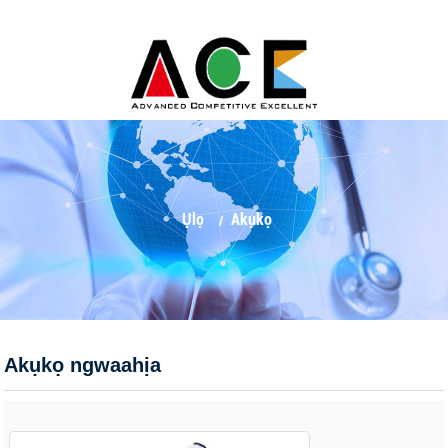
Ụlọ
Akụkọ
Akụkọ ngwaahịa