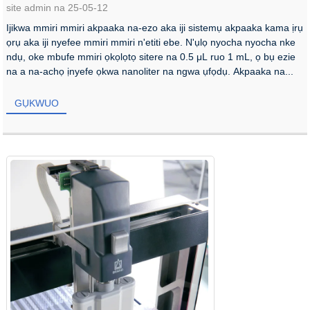
site admin na 25-05-12
Ijikwa mmiri mmiri akpaaka na-ezo aka iji sistemụ akpaaka kama ịrụ
ọrụ aka iji nyefee mmiri mmiri n'etiti ebe. N'ụlọ nyocha nyocha nke
ndụ, oke mbufe mmiri ọkọlọtọ sitere na 0.5 μL ruo 1 mL, ọ bụ ezie
na a na-achọ ịnyefe ọkwa nanoliter na ngwa ụfọdụ. Akpaaka na...
GỤKWUO