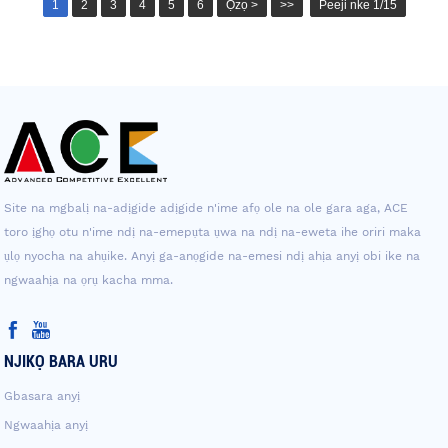
1
2
3
4
5
6
Ọzọ >
>>
Peeji nke 1/15
Site na mgbalị na-adịgide adịgide n'ime afọ ole na ole gara aga, ACE
toro ịghọ otu n'ime ndị na-emepụta ụwa na ndị na-eweta ihe oriri maka
ụlọ nyocha na ahụike. Anyị ga-anọgide na-emesi ndị ahịa anyị obi ike na
ngwaahịa na ọrụ kacha mma.
NJIKỌ BARA URU
Gbasara anyị
Ngwaahịa anyị