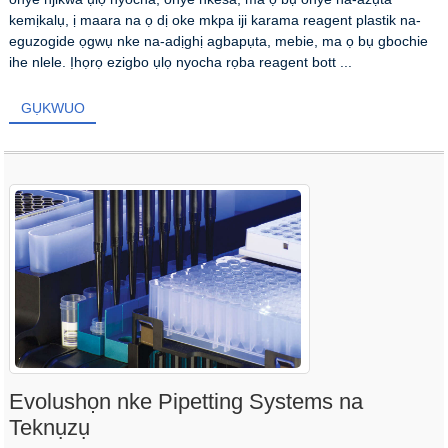
kemịkalụ, ị maara na ọ dị oke mkpa iji karama reagent plastik na-
eguzogide ọgwụ nke na-adịghị agbapụta, mebie, ma ọ bụ gbochie
ihe nlele. Ịhọrọ ezigbo ụlọ nyocha rọba reagent bott ...
GỤKWUO
Evolushọn nke Pipetting Systems na
Teknụzụ