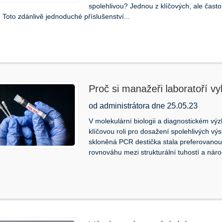
spolehlivou? Jednou z klíčových, ale často
Toto zdánlivě jednoduché příslušenství...
Proč si manažeři laboratoří v
pro vysoce výkonné testování
od administrátora dne 25.05.23
V molekulární biologii a diagnostickém v
klíčovou roli pro dosažení spolehlivých vý
skloněná PCR destička stala preferovanou 
rovnováhu mezi strukturální tuhostí a náro