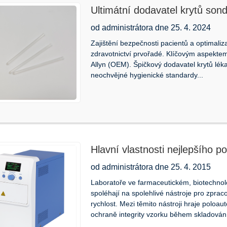
Ultimátní dodavatel krytů sond
vybavení: Zajištění excelence 
od administrátora dne 25. 4. 2024
Zajištění bezpečnosti pacientů a optimaliz
zdravotnictví prvořadé. Klíčovým aspekte
Allyn (OEM). Špičkový dodavatel krytů lék
neochvějné hygienické standardy...
Hlavní vlastnosti nejlepšího 
jamkových desek
od administrátora dne 25. 4. 2015
Laboratoře ve farmaceutickém, biotechno
spoléhají na spolehlivé nástroje pro zpraco
rychlost. Mezi těmito nástroji hraje poloau
ochraně integrity vzorku během skladování