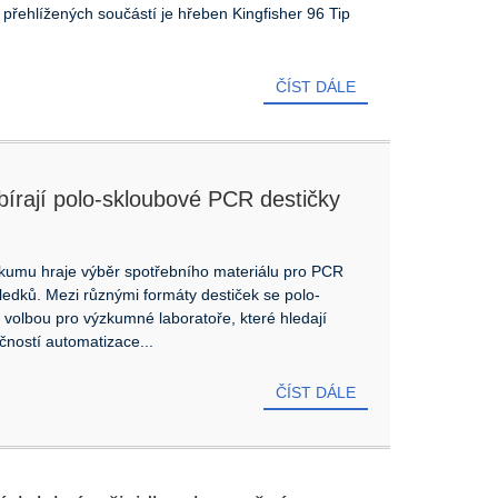
 přehlížených součástí je hřeben Kingfisher 96 Tip
ČÍST DÁLE
ybírají polo-skloubové PCR destičky
ýzkumu hraje výběr spotřebního materiálu pro PCR
sledků. Mezi různými formáty destiček se polo-
volbou pro výzkumné laboratoře, které hledají
čností automatizace...
ČÍST DÁLE