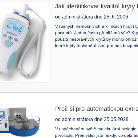
Jak identifikovat kvalitní kryt
od administrátora dne 25. 6. 2006
V rušných nemocnicích a klinikách hrají i t
pacientů. Jedna často přehlížená věc? Kry
použití nesprávných krytů by mohlo ohrozit 
které kryty teploměrů jsou pro nás bezpečn
Proč si pro automatickou extra
hřebeny Kingfisher s 96 hroty
od administrátora dne 25.05.2028
V uspěchaném světě molekulární biologie a 
prvořadé. Přemýšleli jste někdy, co dělá a