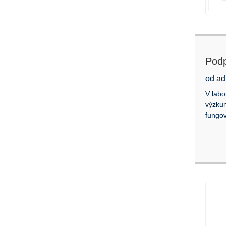
Podp
od ad
V labo
výzkum
fungov