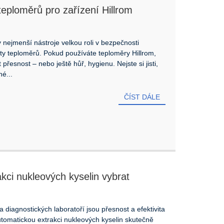
y teploměrů pro zařízení Hillrom
y nejmenší nástroje velkou roli v bezpečnosti
ty teploměrů. Pokud používáte teploměry Hillrom,
přesnost – nebo ještě hůř, hygienu. Nejste si jisti,
é...
ČÍST DÁLE
kci nukleových kyselin vybrat
?
diagnostických laboratoří jsou přesnost a efektivita
utomatickou extrakci nukleových kyselin skutečně