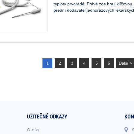
teploty prvořadé. Právě zde hrají klíčovou 
přední dodavatel jednorázových lékařských 
1
2
3
4
5
6
Další >
UŽITEČNÉ ODKAZY
KON
O nás