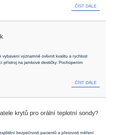
ČÍST DÁLE
ek
é vybavení významně ovlivnit kvalitu a rychlost
í přístroj na jamkové destičky. Pochopením
ČÍST DÁLE
tele krytů pro orální teplotní sondy?
ajištění bezpečnosti pacientů a přesnosti měření