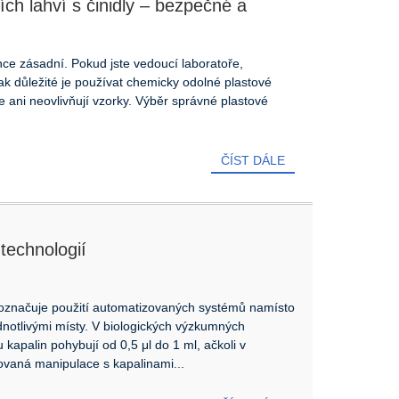
h lahví s činidly – ​​bezpečné a
nce zásadní. Pokud jste vedoucí laboratoře,
jak důležité je používat chemicky odolné plastové
 se ani neovlivňují vzorky. Výběr správné plastové
ČÍST DÁLE
technologií
označuje použití automatizovaných systémů namísto
notlivými místy. V biologických výzkumných
kapalin pohybují od 0,5 μl do 1 ml, ačkoli v
ovaná manipulace s kapalinami...