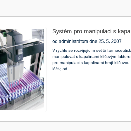
Systém pro manipulaci s kapal
vývoj léčiv
od administrátora dne 25. 5. 2007
V rychle se rozvíjejícím světě farmaceuti
manipulovat s kapalinami klíčovým faktore
pro manipulaci s kapalinami hrají klíčovou
léčiv, od...