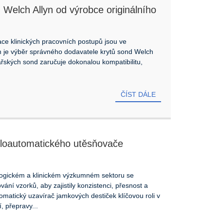
 Welch Allyn od výrobce originálního
ve zdravotnictví
ace klinických pracovních postupů jsou ve
m je výběr správného dodavatele krytů sond Welch
ařských sond zaručuje dokonalou kompatibilitu,
ČÍST DÁLE
poloautomatického utěsňovače
logickém a klinickém výzkumném sektoru se
vání vzorků, aby zajistily konzistenci, přesnost a
tomatický uzavírač jamkových destiček klíčovou roli v
, přepravy...