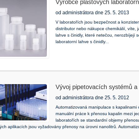
Výrobce plastových laboratorníc
chemicky odolné
od administrátora dne 25. 5. 2013
V laboratořích jsou bezpečnost a konziste
distributor nebo nákupce chemikálií, víte, 
lahve s činidly, které netečou, nerozbíjejí
laboratorní lahve s činidly...
Vývoj pipetovacích systémů a 
od administrátora dne 25. 5. 2012
Automatizovaná manipulace s kapalinami 
manuální práce k přenosu kapalin mezi jed
laboratořích se standardní objemy přenosu 
ých aplikacích jsou vyžadovány přenosy na úrovni nanolitrů. Automatiz