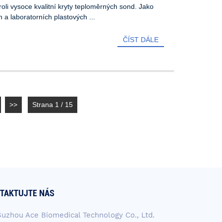
roli vysoce kvalitní kryty teploměrných sond. Jako
a laboratorních plastových ...
ČÍST DÁLE
>>
Strana 1 / 15
TAKTUJTE NÁS
Suzhou Ace Biomedical Technology Co., Ltd.