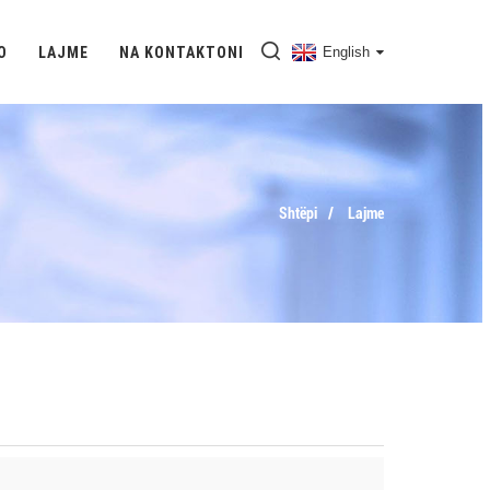
O
LAJME
NA KONTAKTONI
English
Shtëpi
Lajme