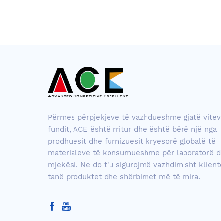
Përmes përpjekjeve të vazhdueshme gjatë vitev
fundit, ACE është rritur dhe është bërë një nga
prodhuesit dhe furnizuesit kryesorë globalë të
materialeve të konsumueshme për laboratorë 
mjekësi. Ne do t'u sigurojmë vazhdimisht klien
tanë produktet dhe shërbimet më të mira.