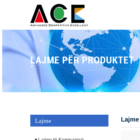
LAJME PËR PRODUKTET
Lajme
Lajme
Lajme të Kompanisë