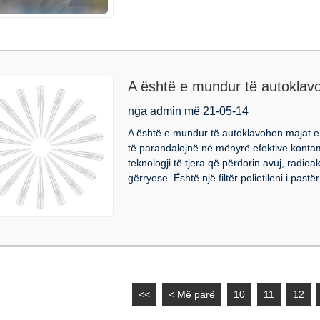
A është e mundur të autoklavoh
nga admin më 21-05-14
A është e mundur të autoklavohen majat e 
të parandalojnë në mënyrë efektive konta
teknologji të tjera që përdorin avuj, radioak
gërryese. Është një filtër polietileni i pastër
<<
< Më parë
10
11
12