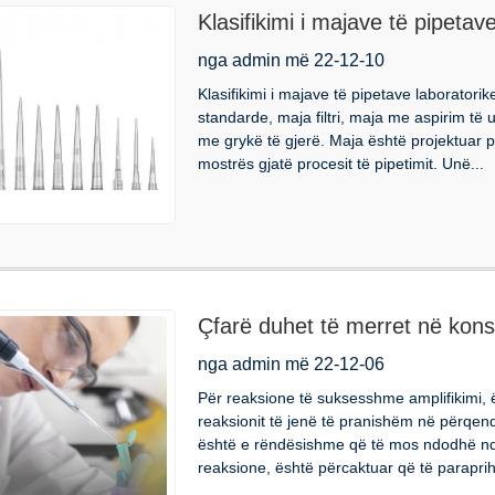
Klasifikimi i majave të pipetav
nga admin më 22-12-10
Klasifikimi i majave të pipetave laborator
standarde, maja filtri, maja me aspirim të
me grykë të gjerë. Maja është projektuar 
mostrës gjatë procesit të pipetimit. Unë...
Çfarë duhet të merret në konsi
PCR?
nga admin më 22-12-06
Për reaksione të suksesshme amplifikimi, 
reaksionit të jenë të pranishëm në përqend
është e rëndësishme që të mos ndodhë nd
reaksione, është përcaktuar që të paraprihe