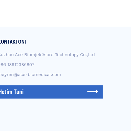
KONTAKTONI
Suzhou Ace Biomjekësore Technology Co.,Ltd
+86 18912386807
joeyren@ace-biomedical.com
Hetim Tani