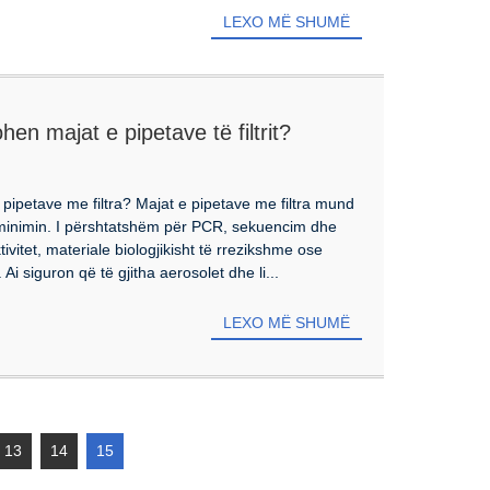
LEXO MË SHUMË
en majat e pipetave të filtrit?
pipetave me filtra? Majat e pipetave me filtra mund
minimin. I përshtatshëm për PCR, sekuencim dhe
tivitet, materiale biologjikisht të rrezikshme ose
. Ai siguron që të gjitha aerosolet dhe li...
LEXO MË SHUMË
13
14
15