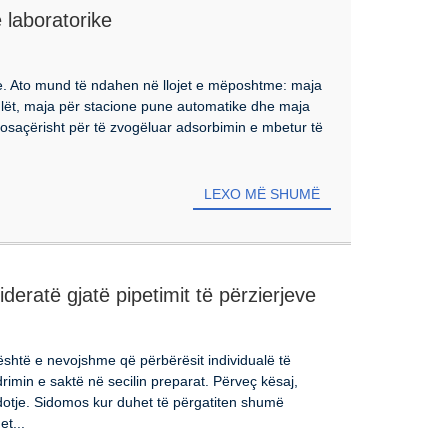
e laboratorike
ike. Ato mund të ndahen në llojet e mëposhtme: maja
 ulët, maja për stacione pune automatike dhe maja
posaçërisht për të zvogëluar adsorbimin e mbetur të
LEXO MË SHUMË
deratë gjatë pipetimit të përzierjeve
është e nevojshme që përbërësit individualë të
rimin e saktë në secilin preparat. Përveç kësaj,
otje. Sidomos kur duhet të përgatiten shumë
t...