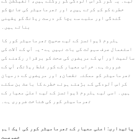
لیے۔ یہ کور کراس آلودگی کو روکتے ہیں، انفیکشن کے
خطرے کو کم کرتے ہیں، اور تھرمامیٹر کی جانچ کو
گندگی اور ملبے سے بچا کر درست ریڈنگ کو یقینی
بناتے ہیں۔
ہلروم ڈیوائسز کے لیے صحیح تھرمامیٹر کور کا
استعمال صرف سہولت کی بات نہیں ہے - یہ آپ کے آلات کی
سالمیت اور آپ کے مریضوں کی صحت کو برقرار رکھنے کی
ضرورت ہے۔ خراب معیار کے کور غلط ریڈنگ، آپ کے
تھرمامیٹر کو ممکنہ نقصان، اور مریضوں کے درمیان
کراس آلودگی کے بڑھتے ہوئے خطرے کا باعث بن سکتے
ہیں۔ اسی لیے ہلروم ڈیوائسز کے لیے اعلیٰ معیار کے
تھرمامیٹر کور کی شناخت ضروری ہے۔
پائیداری: اعلی معیار کے تھرمامیٹر کور کی ایک اہم
خصوصیت