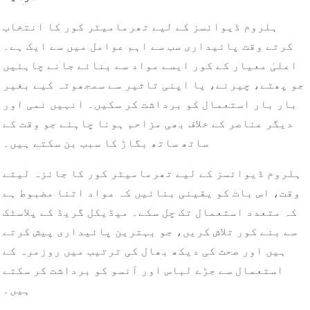
ہلروم ڈیوائسز کے لیے تھرمامیٹر کور کا انتخاب
کرتے وقت پائیداری سب سے اہم عوامل میں سے ایک ہے۔
اعلیٰ معیار کے کور ایسے مواد سے بنائے جانے چاہئیں
جو پھٹے، چیرنے، یا اپنی تاثیر سے سمجھوتہ کیے بغیر
بار بار استعمال کو برداشت کر سکیں۔ انہیں نمی اور
دیگر عناصر کے خلاف بھی مزاحم ہونا چاہئے جو وقت کے
ساتھ ساتھ بگاڑ کا سبب بن سکتے ہیں۔
ہلروم ڈیوائسز کے لیے تھرمامیٹر کور کا جائزہ لیتے
وقت، اس بات کو یقینی بنائیں کہ مواد اتنا مضبوط ہے
کہ متعدد استعمال تک چل سکے۔ میڈیکل گریڈ کے پلاسٹک
سے بنے کور تلاش کریں، جو بہترین پائیداری پیش کرتے
ہیں اور صحت کی دیکھ بھال کی ترتیب میں روزمرہ کے
استعمال سے جڑے لباس اور آنسو کو برداشت کر سکتے
ہیں۔