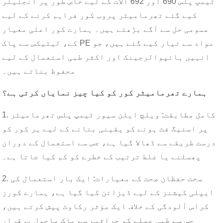
ٹیمپ پلس 690 اور 692 آلات کے لیے خاص طور پر انجنیئر
کیے گئے تھرمامیٹر پروب کور فراہم کرنے کے لیے
عمومی حل سے آگے بڑھتے ہیں۔ ہمارے کور اعلی معیار
کے، لیٹیکس سے پاک PE مواد سے تیار کیے گئے ہیں، جو
انہیں ہائپوالرجینک اور اکثر طبی استعمال کے لیے
محفوظ بناتے ہیں۔
ہمارے تھرمامیٹر کور کو کیا چیز نمایاں کرتی ہے؟
1. کامل مطابقت: ویلچ ایلن سیور ٹیمپ پلس تھرمامیٹر
پر اسنیگ فٹ ہونے کو یقینی بنانے کے لیے ہر کور کو
درست طریقے سے ڈھالا گیا ہے، جس سے استعمال کے دوران
پھسلنے یا غلط ترتیب کے خطرے کو کم کیا جاتا ہے۔
2. سخت حفظان صحت کے معیارات: ایک بار استعمال کی
ایپلی کیشنز کے لیے ڈیزائن کیا گیا ہے، ہمارے کورز
کراس آلودگی کے خلاف ایک مؤثر رکاوٹ پیش کرتے ہیں،
جس سے طبی عملے کو جراثیم سے پاک ماحول برقرار