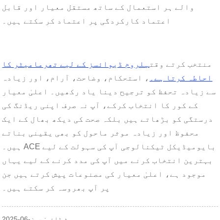
والے ہر استعمال کے ساتھ مستقل معیار اور قابل
اعتماد کارکردگی پر اعتماد کر سکتے ہیں۔
منتخب کرتے وقت
ہلروم ڈیوائسز کے لیے تھرمامیٹر کا
احاطہ کرتا ہے۔
، استحکام، وضاحت، آرام، اور زیادہ
سے زیادہ تحفظ کو ترجیح دینا یاد رکھیں۔ اعلیٰ معیار
کے کور کا انتخاب کرکے، آپ نہ صرف اپنی ریڈنگ کی
درستگی کو بڑھاتے ہیں بلکہ صحت کی دیکھ بھال کے ایک
محفوظ اور زیادہ موثر ماحول کو بھی یقینی بناتے
ہیں۔ ACE بایومیڈیکل ٹیکنالوجی آپ کی سہولت کے لیے
بہترین انتخاب کرنے میں آپ کی مدد کرنے کے لیے یہاں
موجود ہے، اعلیٰ معیار کی مصنوعات پیش کرتے ہیں جن
پر آپ بھروسہ کر سکتے ہیں۔
پوسٹ ٹائم: جون-06-2025