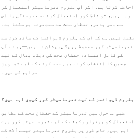
احاطہ کرتا ہے۔ اگر آپ ہلروم تھرمامیٹر استعمال کر
رہے ہیں، تو غلط کور استعمال کرنے سے درستگی یا اس
سے بھی بدتر، حفظان صحت سے سمجھوتہ ہو سکتا ہے۔
یقین نہیں ہے کہ آپ کے ہلروم ڈیوائسز کے ساتھ کون سے
تھرمامیٹر کور محفوظ ہیں؟ پریشان نہ ہوں—ہم نے آپ
کو قابل اعتماد، حفظان صحت کی دیکھ بھال کے لیے
صحیح کا انتخاب کرنے میں مدد کرنے کے لیے تجاویز
فراہم کی ہیں۔
ہلروم ڈیوائسز کے لیے تھرمامیٹر کور کیوں اہم ہیں؟
طبی ماحول میں تھرمامیٹر کے حفظان صحت کے مطابق
استعمال کو برقرار رکھنے کے لیے تھرمامیٹر کور بہت
اہم ہیں، خاص طور پر ہلروم تھرمامیٹر جیسے آلات کے