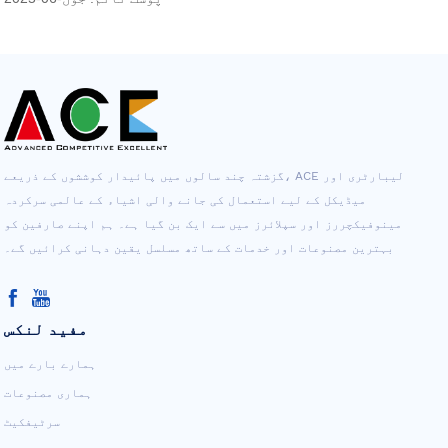
گزشتہ چند سالوں میں پائیدار کوششوں کے ذریعے، ACE لیبارٹری اور
میڈیکل کے لیے استعمال کی جانے والی اشیاء کے عالمی سرکردہ
مینوفیکچررز اور سپلائرز میں سے ایک بن گیا ہے۔ ہم اپنے صارفین کو
بہترین مصنوعات اور خدمات کے ساتھ مسلسل یقین دہانی کرائیں گے۔
مفید لنکس
ہمارے بارے میں
ہماری مصنوعات
سرٹیفکیٹ