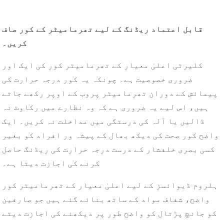
قابل اعتماد ریڈنگ کے لیے تھرمامیٹر کے کور صاف
کریں۔
کلیرٹی اعلیٰ معیار کے تھرمامیٹر کور کی ایک اور
ضروری خصوصیت ہے۔ چونکہ یہ کور درجہ حرارت کی
پیمائش کے دوران تھرمامیٹر پروب کے اوپر رکھے جاتے
ہیں، اس لیے یہ ضروری ہے کہ وہ نظارے میں رکاوٹ نہ
ڈالیں یا آلہ کی درستگی میں مداخلت نہ کریں۔ ایک
واضح کور صحت کی دیکھ بھال کے پیشہ ور افراد کو بغیر
کسی بصری خلفشار کے درست درجہ حرارت کی ریڈنگ حاصل
کرنے کی اجازت دیتا ہے۔
ہلروم ڈیوائسز کے لیے اعلیٰ معیار کے تھرمامیٹر کور
واضح، شفاف مواد کے ساتھ بنائے گئے ہیں جو صارفین
کو جانچ پڑتال کو واضح طور پر دیکھنے کی اجازت دیتے