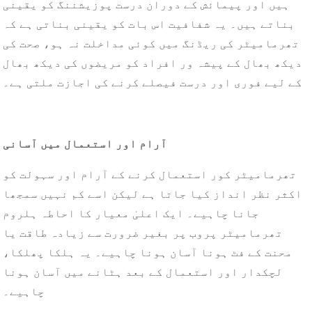
ہیں اور پیمائش کے دوران درست پوزیشننگ کو یقینی
بناتے ہیں۔ یہ شفافیت اس بات کو یقینی بناتی ہے کہ
تھرمامیٹر کی ریڈنگ میں کوئی مداخلت نہ ہو، صحت کی
دیکھ بھال کے پیشہ ور افراد کو مریضوں کی دیکھ بھال
کے لیے فوری اور درست فیصلے کرنے کی اجازت ملتی ہے۔
آرام اور استعمال میں آسانی
تھرمامیٹر کور استعمال کرنے کے آرام اور سہولت کو
اکثر نظر انداز کیا جاتا ہے لیکن اسے کم نہیں سمجھا
جانا چاہیے۔ ایک اعلیٰ معیار کا احاطہ ہلروم
تھرمامیٹر پروب پر بغیر ضرورت سے زیادہ طاقت یا
محنت کے فٹ ہونا آسان ہونا چاہیے۔ یہ ہلکا پھلکا،
لچکدار اور استعمال کے بعد ہٹانے میں آسان ہونا
چاہیے۔