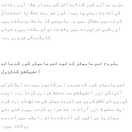
مزید برآں، کور کے ڈیزائن کو ہموار جگہ اور ہٹانے
کی اجازت دینی چاہیے۔ کور جو بہت تنگ یا استعمال
کرنے میں مشکل ہیں وہ مایوسی کا باعث بن سکتے ہیں
اور طبی ترتیبات میں وقت ضائع کر سکتے ہیں، جہاں
کارکردگی ضروری ہے۔
ہلروم تھرمامیٹر کے لیے تھرمامیٹر کور کے ساتھ
انفیکشن کنٹرول
تھرمامیٹر کور کے سب سے اہم کاموں میں سے ایک کراس
آلودگی اور انفیکشن سے تحفظ فراہم کرنا ہے۔ ایسے
کوروں کو تلاش کریں جو تھرمامیٹر کی جانچ کے ارد گرد
ایک محفوظ اور آرام دہ فٹ فراہم کرتے ہیں، کسی بھی
سیال یا جراثیم کو آلے کے ساتھ رابطے میں آنے سے
روکتے ہیں۔