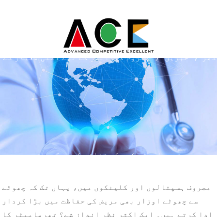
گھر
خبریں
ہلروم ڈیوائسز کے لیے اعلیٰ معیار کے
تھرمامیٹر کور کی شناخت کیسے کریں۔
مصروف ہسپتالوں اور کلینکوں میں، یہاں تک کہ چھوٹے
سے چھوٹے اوزار بھی مریض کی حفاظت میں بڑا کردار
ادا کرتے ہیں۔ ایک اکثر نظر انداز شے؟ تھرمامیٹر کا