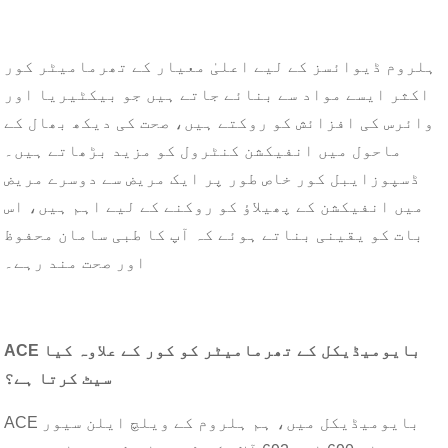
ہلروم ڈیوائسز کے لیے اعلیٰ معیار کے تھرمامیٹر کور
اکثر ایسے مواد سے بنائے جاتے ہیں جو بیکٹیریا اور
وائرس کی افزائش کو روکتے ہیں، صحت کی دیکھ بھال کے
ماحول میں انفیکشن کنٹرول کو مزید بڑھاتے ہیں۔
ڈسپوزایبل کور خاص طور پر ایک مریض سے دوسرے مریض
میں انفیکشن کے پھیلاؤ کو روکنے کے لیے اہم ہیں، اس
بات کو یقینی بناتے ہوئے کہ آپ کا طبی سامان محفوظ
اور صحت مند رہے۔
ACE بایومیڈیکل کے تھرمامیٹر کو کور کے علاوہ کیا
سیٹ کرتا ہے؟
ACE بایومیڈیکل میں، ہم ہلروم کے ویلچ ایلن سیور