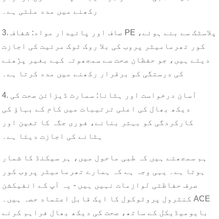
رکھنے میں مدد ملتی ہے۔
3. صاف اور پائیدار مواد: شفاف PE پلاسٹک سے بنے ہوئے،
کور تھرمامیٹر پروب کی بلا روک ٹوک مرئیت کی اجازت
دیتے ہیں، جو حفظان صحت سے سمجھوتہ کیے بغیر پڑھنے
کی درستگی کو برقرار رکھنے میں مدد کرتا ہے۔
4. آسان درخواست اور ہٹانا: سمارٹ ڈیزائن صحت کی
دیکھ بھال کی اعلی ترتیبات میں کام کے بہاؤ کی
کارکردگی کو بہتر بنانے، فوری جگہ کا تعین اور
ہٹانے کی اجازت دیتا ہے۔
ہم سمجھتے ہیں کہ طبی ماحول میں، ہر سیکنڈ کا شمار
ہوتا ہے۔ یہی وجہ ہے کہ ہمارے تھرمامیٹر پروب کور
صرف حفاظتی لوازمات نہیں ہیں - یہ آپ کے انفیکشن
کنٹرول پروٹوکول کا ایک قابل اعتماد حصہ ہیں۔ ACE
بایومیڈیکل کے ساتھ، صحت کی دیکھ بھال فراہم کرنے