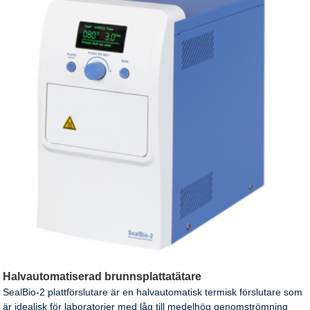
Halvautomatiserad brunnsplattatätare
SealBio-2 plattförslutare är en halvautomatisk termisk förslutare som
är idealisk för laboratorier med låg till medelhög genomströmning