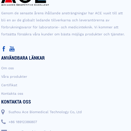
Genom de senaste årens ihållande ansträngningar har ACE vuxit till att
bli en av de globalt ledande tillverkarna och leverantörerna av
förbrukningsvaror för laboratorie- och medicinteknik. Vi kommer att
fortsätta försäkra våra kunder om bästa möjliga produkter och tjänster.
ANVÄNDBARA LÄNKAR
Om oss
Våra produkter
Certifikat
Kontakta oss
KONTAKTA OSS
Suzhou Ace Biomedical Technology Co, Ltd
+86 18912386807