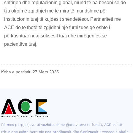
shtrirjen dhe reputacionin global, mund të na besoni se do
t'ju ofrojmë zgjidhjet më të mira të mundshme për
institucionin tuaj të kujdesit shëndetësor. Partneriteti me
ACE do të thotë të zgjidhni një furnizues që është i
përkushtuar ndaj suksesit tuaj dhe mirëqenies së
pacientëve tuaj.
Koha e postimit: 27 Mars 2025
Përmes përpjekjeve të vazhdueshme gjatë viteve të fundit, ACE është
rritur dhe është bërë një nga prodhuesit dhe furnizuesit kryesorë globalë