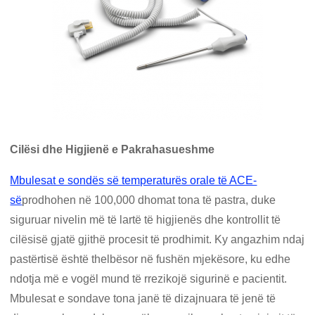
Cilësi dhe Higjienë e Pakrahasueshme
Mbulesat e sondës së temperaturës orale të ACE-
së
prodhohen në 100,000 dhomat tona të pastra, duke
siguruar nivelin më të lartë të higjienës dhe kontrollit të
cilësisë gjatë gjithë procesit të prodhimit. Ky angazhim ndaj
pastërtisë është thelbësor në fushën mjekësore, ku edhe
ndotja më e vogël mund të rrezikojë sigurinë e pacientit.
Mbulesat e sondave tona janë të dizajnuara të jenë të