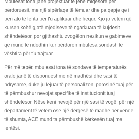
Mbulesat tona janë projektuar të jenë miqësore për
përdoruesit, me një sipërfaqe të lëmuar dhe pa qepje që i
bën ato të lehta për t'u aplikuar dhe hequr. Kjo jo vetëm që
kursen kohë gjatë mjediseve të ngarkuara të kujdesit
shëndetësor, por gjithashtu zvogëlon rrezikun e gabimeve
që mund të ndodhin kur përdoren mbulesa sondash të
vështira për t'u trajtuar.
Për më tepër, mbulesat tona të sondave të temperaturës
orale janë të disponueshme në madhësi dhe sasi të
ndryshme, duke ju lejuar të personalizoni porosinë tuaj për
të përmbushur nevojat specifike të institucionit tuaj
shëndetësor. Nëse keni nevojë për një sasi të vogël për një
departament të vetëm ose një dërgesë të madhe për vende
të shumta, ACE mund ta përmbushë kërkesën tuaj me
lehtësi.