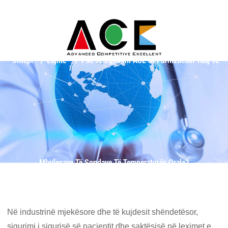
Shtëpi
Lajme
Pse Të Zgjidhni ACE Si Furnizuesin Tuaj Të
Mbulesave Të Sondave Të Temperaturës Orale?
Në industrinë mjekësore dhe të kujdesit shëndetësor,
sigurimi i sigurisë së pacientit dhe saktësisë në leximet e