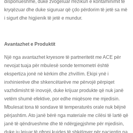
disponueshme, duke zvogëluar rrezikun e kontaminimit të
kryqëzuar dhe duke siguruar që çdo përdorim të jetë sa më
i sigurt dhe higjienik të jetë e mundur.
Avantazhet e Produktit
Një nga avantazhet kryesore të partneritetit me ACE për
nevojat tuaja për mbulesë sonde termometri është
ekspertiza jonë në kërkim dhe zhvillim. Ekipi ynë i
inxhinierëve dhe shkencëtarëve me përvojë përpiqet
vazhdimisht të inovojë, duke krijuar produkte që nuk janë
vetëm shumë efektive, por edhe miqësore me mjedisin.
Mbulesat tona të sondave të temperaturës orale nuk bëjnë
përjashtim. Ato janë bërë nga materiale me cilësi të lartë që
janë të qëndrueshme dhe të ndërgjegjshme për mjedisin,
duke ju lejuar të ofroni kujdes të shkëlqyer për pacientin pa