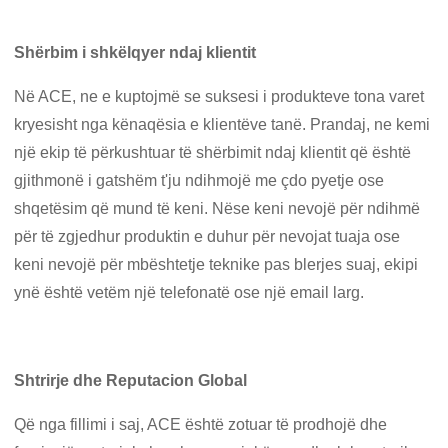
Shërbim i shkëlqyer ndaj klientit
Në ACE, ne e kuptojmë se suksesi i produkteve tona varet
kryesisht nga kënaqësia e klientëve tanë. Prandaj, ne kemi
një ekip të përkushtuar të shërbimit ndaj klientit që është
gjithmonë i gatshëm t'ju ndihmojë me çdo pyetje ose
shqetësim që mund të keni. Nëse keni nevojë për ndihmë
për të zgjedhur produktin e duhur për nevojat tuaja ose
keni nevojë për mbështetje teknike pas blerjes suaj, ekipi
ynë është vetëm një telefonatë ose një email larg.
Shtrirje dhe Reputacion Global
Që nga fillimi i saj, ACE është zotuar të prodhojë dhe