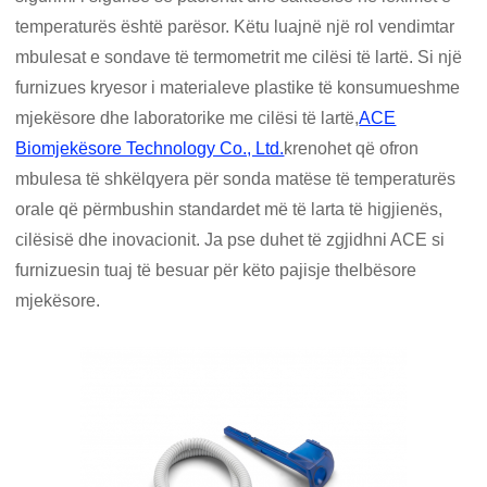
temperaturës është parësor. Këtu luajnë një rol vendimtar
mbulesat e sondave të termometrit me cilësi të lartë. Si një
furnizues kryesor i materialeve plastike të konsumueshme
mjekësore dhe laboratorike me cilësi të lartë,
ACE
Biomjekësore Technology Co., Ltd.
krenohet që ofron
mbulesa të shkëlqyera për sonda matëse të temperaturës
orale që përmbushin standardet më të larta të higjienës,
cilësisë dhe inovacionit. Ja pse duhet të zgjidhni ACE si
furnizuesin tuaj të besuar për këto pajisje thelbësore
mjekësore.