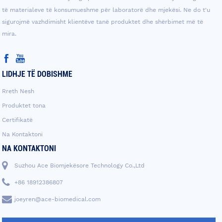
të materialeve të konsumueshme për laboratorë dhe mjekësi. Ne do t'u
sigurojmë vazhdimisht klientëve tanë produktet dhe shërbimet më të
mira.
LIDHJE TË DOBISHME
Rreth Nesh
Produktet tona
Certifikatë
Na Kontaktoni
NA KONTAKTONI
Suzhou Ace Biomjekësore Technology Co.,Ltd
+86 18912386807
joeyren@ace-biomedical.com