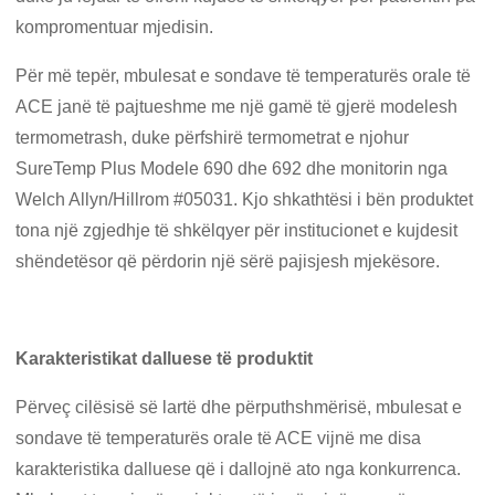
kompromentuar mjedisin.
Për më tepër, mbulesat e sondave të temperaturës orale të
ACE janë të pajtueshme me një gamë të gjerë modelesh
termometrash, duke përfshirë termometrat e njohur
SureTemp Plus Modele 690 dhe 692 dhe monitorin nga
Welch Allyn/Hillrom #05031. Kjo shkathtësi i bën produktet
tona një zgjedhje të shkëlqyer për institucionet e kujdesit
shëndetësor që përdorin një sërë pajisjesh mjekësore.
Karakteristikat dalluese të produktit
Përveç cilësisë së lartë dhe përputhshmërisë, mbulesat e
sondave të temperaturës orale të ACE vijnë me disa
karakteristika dalluese që i dallojnë ato nga konkurrenca.