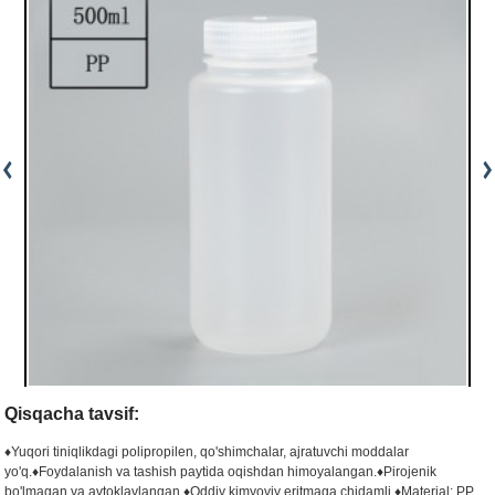
Qisqacha tavsif:
♦Yuqori tiniqlikdagi polipropilen, qo'shimchalar, ajratuvchi moddalar
yo'q.
♦Foydalanish va tashish paytida oqishdan himoyalangan.
♦Pirojenik
bo'lmagan va avtoklavlangan.
♦Oddiy kimyoviy eritmaga chidamli.
♦Material: PP,