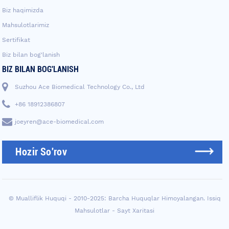
Biz haqimizda
Mahsulotlarimiz
Sertifikat
Biz bilan bog'lanish
BIZ BILAN BOG'LANISH
Suzhou Ace Biomedical Technology Co., Ltd
+86 18912386807
joeyren@ace-biomedical.com
Hozir So'rov
© Mualliflik Huquqi - 2010-2025: Barcha Huquqlar Himoyalangan.
Issiq
Mahsulotlar
-
Sayt Xaritasi