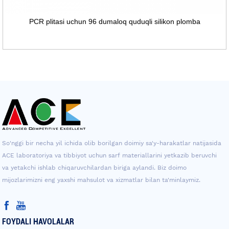
PCR plitasi uchun 96 dumaloq quduqli silikon plomba
So'nggi bir necha yil ichida olib borilgan doimiy sa'y-harakatlar natijasida
ACE laboratoriya va tibbiyot uchun sarf materiallarini yetkazib beruvchi
va yetakchi ishlab chiqaruvchilardan biriga aylandi. Biz doimo
mijozlarimizni eng yaxshi mahsulot va xizmatlar bilan ta'minlaymiz.
FOYDALI HAVOLALAR