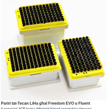
Pariri tat-Tecan LiHa għal Freedom EVO u Fluent
Il-ponot tal-ACE huma ddisinjati b'mod espert biex jiżguraw