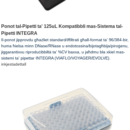
Ponot tal-Pipetti ta' 125uL Kompatibbli mas-Sistema tal-
Pipetti INTEGRA
Il-ponot jipprovdu għażliet standard/iffiltrati għall-format ta' 96/384-bir,
huma ħielsa minn DNase/RNase u endotossina/bijotagħbija/piroġenu,
jiggarantixxu riproduċibbiltà ta' %CV baxxa, u jaħdmu bla xkiel mas-
sistemi ta' pipettar INTEGRA (VIAFLO/VOYAGER/EVOLVE).
inkjesta
dettall