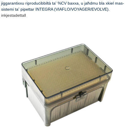
jiggarantixxu riproduċibbiltà ta' %CV baxxa, u jaħdmu bla xkiel mas-
sistemi ta' pipettar INTEGRA (VIAFLO/VOYAGER/EVOLVE).
inkjesta
dettall