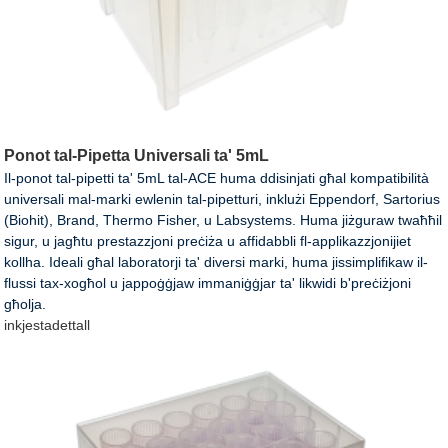
Ponot tal-Pipetta Universali ta' 5mL
Il-ponot tal-pipetti ta' 5mL tal-ACE huma ddisinjati għal kompatibilità
universali mal-marki ewlenin tal-pipetturi, inklużi Eppendorf, Sartorius
(Biohit), Brand, Thermo Fisher, u Labsystems. Huma jiżguraw twaħħil
sigur, u jagħtu prestazzjoni preċiża u affidabbli fl-applikazzjonijiet
kollha. Ideali għal laboratorji ta' diversi marki, huma jissimplifikaw il-
flussi tax-xogħol u jappoġġjaw immaniġġjar ta' likwidi b'preċiżjoni
għolja.
inkjesta
dettall