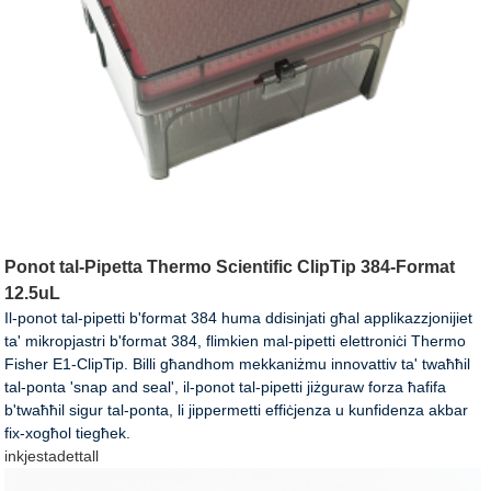
Ponot tal-Pipetta Thermo Scientific ClipTip 384-Format
12.5uL
Il-ponot tal-pipetti b'format 384 huma ddisinjati għal applikazzjonijiet
ta' mikropjastri b'format 384, flimkien mal-pipetti elettroniċi Thermo
Fisher E1-ClipTip. Billi għandhom mekkaniżmu innovattiv ta' twaħħil
tal-ponta 'snap and seal', il-ponot tal-pipetti jiżguraw forza ħafifa
b'twaħħil sigur tal-ponta, li jippermetti effiċjenza u kunfidenza akbar
fix-xogħol tiegħek.
inkjesta
dettall