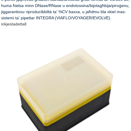
huma ħielsa minn DNase/RNase u endotossina/bijotagħbija/piroġenu,
jiggarantixxu riproduċibbiltà ta' %CV baxxa, u jaħdmu bla xkiel mas-
sistemi ta' pipettar INTEGRA (VIAFLO/VOYAGER/EVOLVE).
inkjesta
dettall