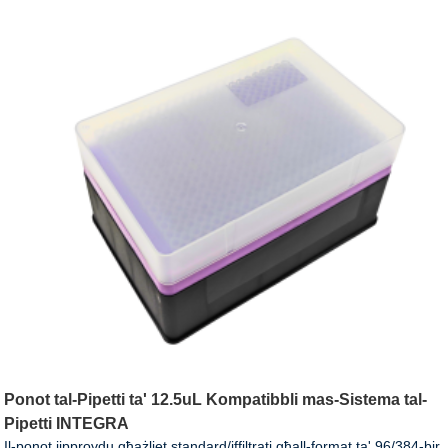
Ponot tal-Pipetti ta' 12.5uL Kompatibbli mas-Sistema tal-
Pipetti INTEGRA
Il-ponot jipprovdu għażliet standard/iffiltrati għall-format ta' 96/384-bir,