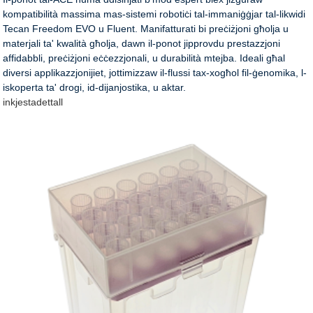
kompatibilità massima mas-sistemi robotiċi tal-immaniġġjar tal-likwidi
Tecan Freedom EVO u Fluent. Manifatturati bi preċiżjoni għolja u
materjali ta' kwalità għolja, dawn il-ponot jipprovdu prestazzjoni
affidabbli, preċiżjoni eċċezzjonali, u durabilità mtejba. Ideali għal
diversi applikazzjonijiet, jottimizzaw il-flussi tax-xogħol fil-ġenomika, l-
iskoperta ta' drogi, id-dijanjostika, u aktar.
inkjesta
dettall