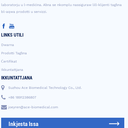
laboratorju u l-mediċina. Aħna se nkomplu nassiguraw lill-klijenti tagħna
bl-aqwa prodotti u servizzi.
LINKS UTILI
Dwarna
Prodotti Tagħna
Ċertifikat
Ikkuntattjana
IKKUNTATTJANA
Suzhou Ace Biomedical Technology Co., Ltd.
+86 18912386807
joeyren@ace-biomedical.com
Inkjesta Issa