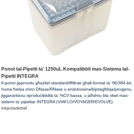
Ponot tal-Pipetti ta' 1250uL Kompatibbli mas-Sistema tal-
Pipetti INTEGRA
Il-ponot jipprovdu għażliet standard/iffiltrati għall-format ta' 96/384-bir,
huma ħielsa minn DNase/RNase u endotossina/bijotagħbija/piroġenu,
jiggarantixxu riproduċibbiltà ta' %CV baxxa, u jaħdmu bla xkiel mas-
sistemi ta' pipettar INTEGRA (VIAFLO/VOYAGER/EVOLVE).
inkjesta
dettall