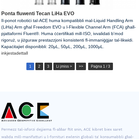
Ponta fluwenti Tecan LiHa EVO
Il-ponot robotiċi tal-ACE huma kompatibbli mal-Liquid Handling Arm
(LiHa) Arm għal Freedom EVO u l-Flexible Channel Arm (FCA) għall-
pjattaformi Fluent®. Huma ċċertifikati mill-ISO, ivvalidati b'mod
rigoruż, u jiżguraw prestazzjoni konsistenti fl-immaniġġjar tal-likwidi.
Kapaċitajiet disponibbli: 20μL, 50μL, 200μL, 1000μL.
inkjesta
dettall
1
2
3
Li jmiss >
>>
Paġna 1 / 3
Permezz tal-isforzi dejjiema fl-aħħar ftit snin, ACE kibret biex saret
waħda mill-manifatturi u l-fornituri ewlenin globali ta' konsumabbli għal-