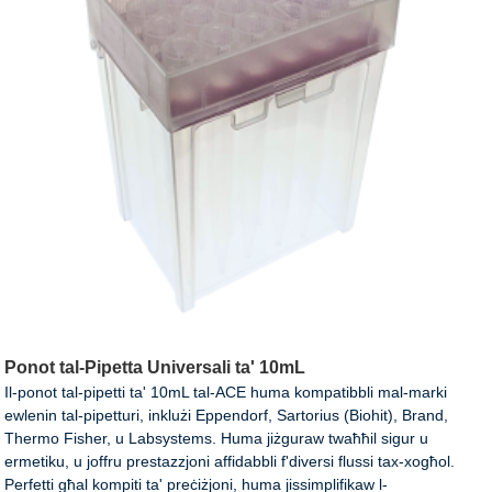
Ponot tal-Pipetta Universali ta' 10mL
Il-ponot tal-pipetti ta' 10mL tal-ACE huma kompatibbli mal-marki
ewlenin tal-pipetturi, inklużi Eppendorf, Sartorius (Biohit), Brand,
Thermo Fisher, u Labsystems. Huma jiżguraw twaħħil sigur u
ermetiku, u joffru prestazzjoni affidabbli f'diversi flussi tax-xogħol.
Perfetti għal kompiti ta' preċiżjoni, huma jissimplifikaw l-