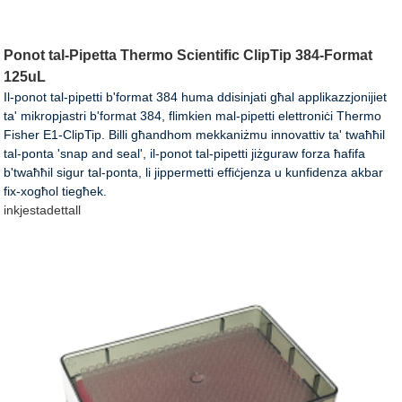
Ponot tal-Pipetta Thermo Scientific ClipTip 384-Format
125uL
Il-ponot tal-pipetti b'format 384 huma ddisinjati għal applikazzjonijiet
ta' mikropjastri b'format 384, flimkien mal-pipetti elettroniċi Thermo
Fisher E1-ClipTip. Billi għandhom mekkaniżmu innovattiv ta' twaħħil
tal-ponta 'snap and seal', il-ponot tal-pipetti jiżguraw forza ħafifa
b'twaħħil sigur tal-ponta, li jippermetti effiċjenza u kunfidenza akbar
fix-xogħol tiegħek.
inkjesta
dettall