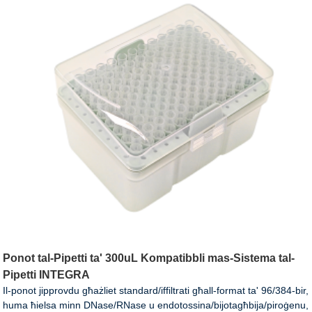
Ponot tal-Pipetti ta' 300uL Kompatibbli mas-Sistema tal-
Pipetti INTEGRA
Il-ponot jipprovdu għażliet standard/iffiltrati għall-format ta' 96/384-bir,
huma ħielsa minn DNase/RNase u endotossina/bijotagħbija/piroġenu,