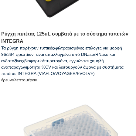
Ρύγχη πιπέτας 125uL συμβατά με το σύστημα πιπετών
INTEGRA
Τα ρύγχη παρέχουν τυπικές/φιλτραρισμένες επιλογές για μορφή
96/384 φρεατίων, είναι απαλλαγμένα από DNase/RNase και
ενδοτοξίνες/βιοφορτίο/πυρετογόνα, εγγυώνται χαμηλή
αναπαραγωγιμότητα %CV και λειτουργούν άψογα με συστήματα
πιπέτας INTEGRA (VIAFLO/VOYAGER/EVOLVE).
έρευνα
λεπτομέρεια