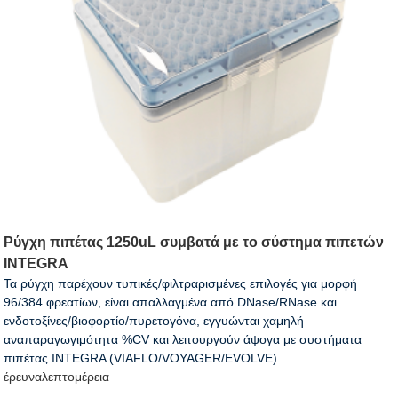
Ρύγχη πιπέτας 1250uL συμβατά με το σύστημα πιπετών
INTEGRA
Τα ρύγχη παρέχουν τυπικές/φιλτραρισμένες επιλογές για μορφή
96/384 φρεατίων, είναι απαλλαγμένα από DNase/RNase και
ενδοτοξίνες/βιοφορτίο/πυρετογόνα, εγγυώνται χαμηλή
αναπαραγωγιμότητα %CV και λειτουργούν άψογα με συστήματα
πιπέτας INTEGRA (VIAFLO/VOYAGER/EVOLVE).
έρευνα
λεπτομέρεια