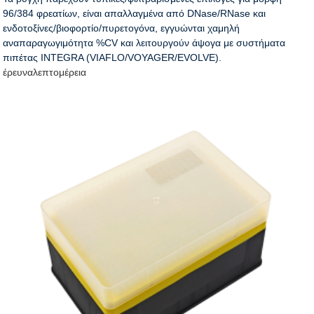
96/384 φρεατίων, είναι απαλλαγμένα από DNase/RNase και
ενδοτοξίνες/βιοφορτίο/πυρετογόνα, εγγυώνται χαμηλή
αναπαραγωγιμότητα %CV και λειτουργούν άψογα με συστήματα
πιπέτας INTEGRA (VIAFLO/VOYAGER/EVOLVE).
έρευνα
λεπτομέρεια