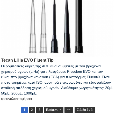
Tecan LiHa EVO Fluent Tip
Οι ρομποτικές άκρες της ACE είναι συμβατές με τον βραχίονα
χειρισμού υγρών (LiHa) για πλατφόρμες Freedom EVO και τον
εύκαμπτο βραχίονα καναλιού (FCA) για πλατφόρμες Fluent®. Είναι
πιστοποιημένες κατά ISO, αυστηρά επικυρωμένες και εξασφαλίζουν
σταθερή απόδοση χειρισμού υγρών. Διαθέσιμες χωρητικότητες: 20μL,
50μL, 200μL, 1000μL.
έρευνα
λεπτομέρεια
1
2
3
Επόμενο >
>>
Σελίδα 1 / 3