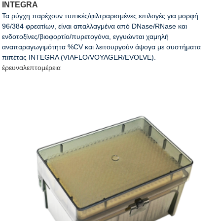
INTEGRA
Τα ρύγχη παρέχουν τυπικές/φιλτραρισμένες επιλογές για μορφή
96/384 φρεατίων, είναι απαλλαγμένα από DNase/RNase και
ενδοτοξίνες/βιοφορτίο/πυρετογόνα, εγγυώνται χαμηλή
αναπαραγωγιμότητα %CV και λειτουργούν άψογα με συστήματα
πιπέτας INTEGRA (VIAFLO/VOYAGER/EVOLVE).
έρευνα
λεπτομέρεια