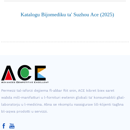
Katalogu Bijomediku ta' Suzhou Ace (2025)
Permezz tal-isforzi dejjiema fl-aħħar ftit snin, ACE kibret biex saret
waħda mill-manifatturi u l-fornituri ewlenin globali ta' konsumabbli għal-
laboratorju u l-mediċina. Aħna se nkomplu nassiguraw lill-klijenti tagħna
bl-aqwa prodotti u servizzi.