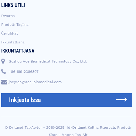
LINKS UTILI
Dwarna
Prodotti Tagħna
Ċertifikat
Ikkuntattjana
IKKUNTATTJANA
Suzhou Ace Biomedical Technology Co., Ltd.
+86 18912386807
joeyren@ace-biomedical.com
Inkjesta Issa
© Drittijiet Tal-Awtur - 2010-2025: Id-Drittijiet Kollha Riżervati.
Prodotti
Sħan
-
Mappa Tas-Sit