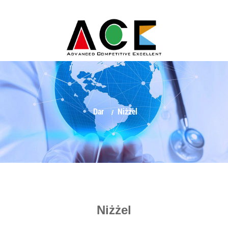
Dar
Niżżel
Niżżel