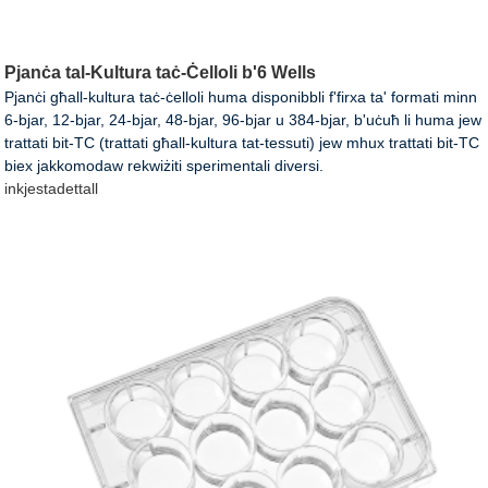
Pjanċa tal-Kultura taċ-Ċelloli b'6 Wells
Pjanċi għall-kultura taċ-ċelloli huma disponibbli f'firxa ta' formati minn
6-bjar, 12-bjar, 24-bjar, 48-bjar, 96-bjar u 384-bjar, b'uċuħ li huma jew
trattati bit-TC (trattati għall-kultura tat-tessuti) jew mhux trattati bit-TC
biex jakkomodaw rekwiżiti sperimentali diversi.
inkjesta
dettall