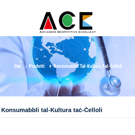
Dar
Prodotti
Konsumabbli Tal-Kultura Taċ-Ċelloli
Konsumabbli tal-Kultura taċ-Ċelloli