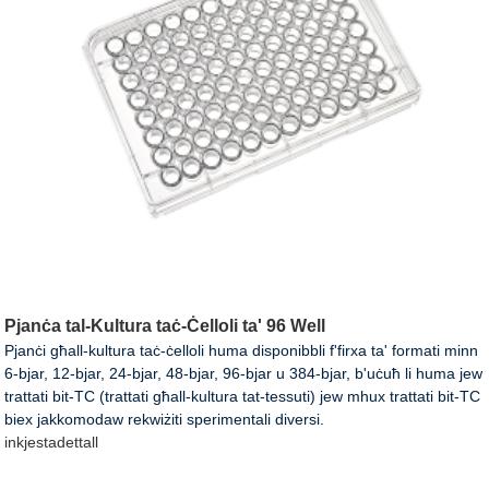
Pjanċa tal-Kultura taċ-Ċelloli ta' 96 Well
Pjanċi għall-kultura taċ-ċelloli huma disponibbli f'firxa ta' formati minn
6-bjar, 12-bjar, 24-bjar, 48-bjar, 96-bjar u 384-bjar, b'uċuħ li huma jew
trattati bit-TC (trattati għall-kultura tat-tessuti) jew mhux trattati bit-TC
biex jakkomodaw rekwiżiti sperimentali diversi.
inkjesta
dettall