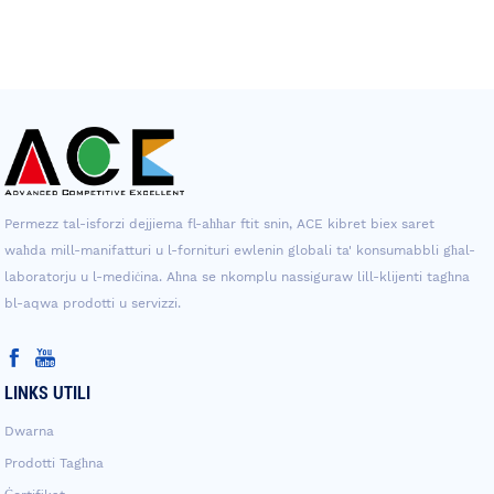
Permezz tal-isforzi dejjiema fl-aħħar ftit snin, ACE kibret biex saret
waħda mill-manifatturi u l-fornituri ewlenin globali ta' konsumabbli għal-
laboratorju u l-mediċina. Aħna se nkomplu nassiguraw lill-klijenti tagħna
bl-aqwa prodotti u servizzi.
LINKS UTILI
Dwarna
Prodotti Tagħna