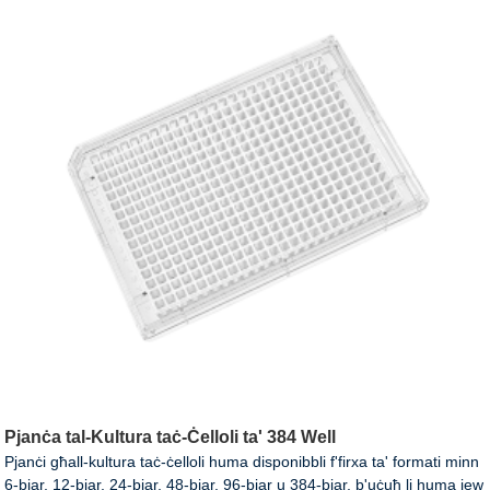
Pjanċa tal-Kultura taċ-Ċelloli ta' 384 Well
Pjanċi għall-kultura taċ-ċelloli huma disponibbli f'firxa ta' formati minn
6-bjar, 12-bjar, 24-bjar, 48-bjar, 96-bjar u 384-bjar, b'uċuħ li huma jew