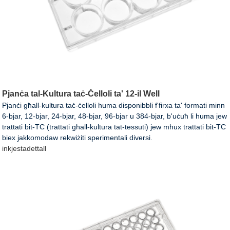
Pjanċa tal-Kultura taċ-Ċelloli ta' 12-il Well
Pjanċi għall-kultura taċ-ċelloli huma disponibbli f'firxa ta' formati minn
6-bjar, 12-bjar, 24-bjar, 48-bjar, 96-bjar u 384-bjar, b'uċuħ li huma jew
trattati bit-TC (trattati għall-kultura tat-tessuti) jew mhux trattati bit-TC
biex jakkomodaw rekwiżiti sperimentali diversi.
inkjesta
dettall