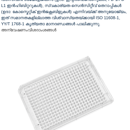
L1 ഇൻഹിബിറ്ററുകൾ), സ്വകാര്യത-സെൻസിറ്റീവ് തെറാപ്പികൾ
(ഉദാ: കോസ്മെറ്റിക് ഇൻജക്റ്റബിളുകൾ) എന്നിവയ്ക്ക് അനുയോജ്യം,
ഇത് സമാനതകളില്ലാത്ത വിശ്വാസ്യതയ്ക്കായി ISO 11608-1,
YY/T 1768-1 കൃത്യതാ മാനദണ്ഡങ്ങൾ പാലിക്കുന്നു.
അന്വേഷണം
വിശദാംശങ്ങൾ