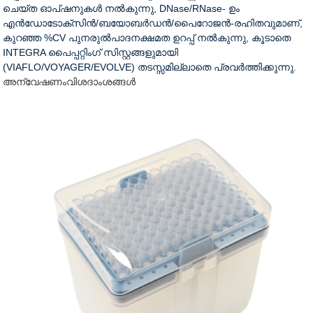
ചെയ്ത ഓപ്ഷനുകൾ നൽകുന്നു, DNase/RNase- ഉം
എൻഡോടോക്സിൻ/ബയോബർഡൻ/പൈറോജൻ-രഹിതവുമാണ്,
കുറഞ്ഞ %CV പുനരുൽപാദനക്ഷമത ഉറപ്പ് നൽകുന്നു, കൂടാതെ
INTEGRA പൈപ്പറ്റിംഗ് സിസ്റ്റങ്ങളുമായി
(VIAFLO/VOYAGER/EVOLVE) തടസ്സമില്ലാതെ പ്രവർത്തിക്കുന്നു.
അന്വേഷണം
വിശദാംശങ്ങൾ