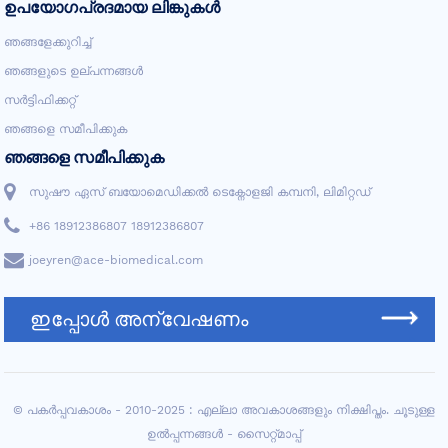
ഉപയോഗപ്രദമായ ലിങ്കുകൾ
ഞങ്ങളേക്കുറിച്ച്
ഞങ്ങളുടെ ഉല്പന്നങ്ങൾ
സർട്ടിഫിക്കറ്റ്
ഞങ്ങളെ സമീപിക്കുക
ഞങ്ങളെ സമീപിക്കുക
സുഷൗ ഏസ് ബയോമെഡിക്കൽ ടെക്നോളജി കമ്പനി, ലിമിറ്റഡ്
+86 18912386807 18912386807
joeyren@ace-biomedical.com
ഇപ്പോൾ അന്വേഷണം
© പകർപ്പവകാശം - 2010-2025 : എല്ലാ അവകാശങ്ങളും നിക്ഷിപ്തം.
ചൂടുള്ള
ഉൽപ്പന്നങ്ങൾ
-
സൈറ്റ്മാപ്പ്