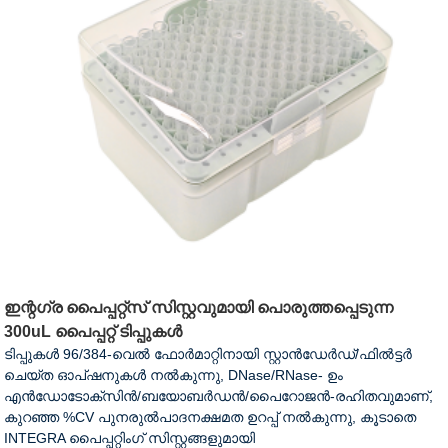
ഇന്റഗ്ര പൈപ്പറ്റ്സ് സിസ്റ്റവുമായി പൊരുത്തപ്പെടുന്ന
300uL പൈപ്പറ്റ് ടിപ്പുകൾ
ടിപ്പുകൾ 96/384-വെൽ ഫോർമാറ്റിനായി സ്റ്റാൻഡേർഡ്/ഫിൽട്ടർ
ചെയ്ത ഓപ്ഷനുകൾ നൽകുന്നു, DNase/RNase- ഉം
എൻഡോടോക്സിൻ/ബയോബർഡൻ/പൈറോജൻ-രഹിതവുമാണ്,
കുറഞ്ഞ %CV പുനരുൽപാദനക്ഷമത ഉറപ്പ് നൽകുന്നു, കൂടാതെ
INTEGRA പൈപ്പറ്റിംഗ് സിസ്റ്റങ്ങളുമായി