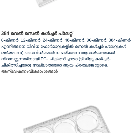
384 വെൽ സെൽ കൾച്ചർ പ്ലേറ്റ്
6-കിണർ, 12-കിണർ, 24-കിണർ, 48-കിണർ, 96-കിണർ, 384-കിണർ
എന്നിങ്ങനെ വിവിധ ഫോർമാറ്റുകളിൽ സെൽ കൾച്ചർ പ്ലേറ്റുകൾ
ലഭ്യമാണ്, വൈവിധ്യമാർന്ന പരീക്ഷണ ആവശ്യകതകൾ
നിറവേറ്റുന്നതിനായി TC- ചികിത്സിച്ചതോ (ടിഷ്യു കൾച്ചർ-
ചികിത്സിച്ചതോ) അല്ലാത്തതോ ആയ പ്രതലങ്ങളോടെ.
അന്വേഷണം
വിശദാംശങ്ങൾ