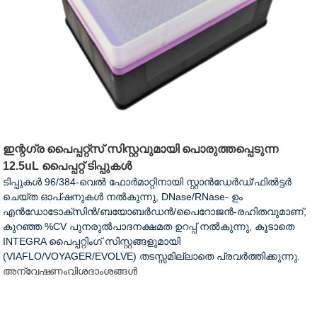
ഇന്റഗ്ര പൈപ്പറ്റ്സ് സിസ്റ്റവുമായി പൊരുത്തപ്പെടുന്ന
12.5uL പൈപ്പറ്റ് ടിപ്പുകൾ
ടിപ്പുകൾ 96/384-വെൽ ഫോർമാറ്റിനായി സ്റ്റാൻഡേർഡ്/ഫിൽട്ടർ
ചെയ്ത ഓപ്ഷനുകൾ നൽകുന്നു, DNase/RNase- ഉം
എൻഡോടോക്സിൻ/ബയോബർഡൻ/പൈറോജൻ-രഹിതവുമാണ്,
കുറഞ്ഞ %CV പുനരുൽപാദനക്ഷമത ഉറപ്പ് നൽകുന്നു, കൂടാതെ
INTEGRA പൈപ്പറ്റിംഗ് സിസ്റ്റങ്ങളുമായി
(VIAFLO/VOYAGER/EVOLVE) തടസ്സമില്ലാതെ പ്രവർത്തിക്കുന്നു.
അന്വേഷണം
വിശദാംശങ്ങൾ