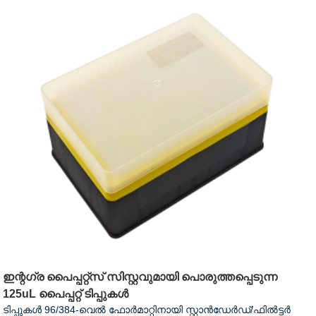
ഇന്റഗ്ര പൈപ്പറ്റ്സ് സിസ്റ്റവുമായി പൊരുത്തപ്പെടുന്ന
125uL പൈപ്പറ്റ് ടിപ്പുകൾ
ടിപ്പുകൾ 96/384-വെൽ ഫോർമാറ്റിനായി സ്റ്റാൻഡേർഡ്/ഫിൽട്ടർ