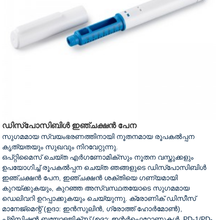
ഡിസ്പോസിബിൾ ഇഞ്ചക്ഷൻ പേന
സുഗമമായ സ്വയംഭരണത്തിനായി നൂതനമായ രൂപകൽപ്പന
കൃത്യതയും സുഖവും നിറവേറ്റുന്നു.
ഒപ്റ്റിമൈസ് ചെയ്ത എർഗണോമിക്സും നൂതന വസ്തുക്കളും
ഉപയോഗിച്ച് രൂപകൽപ്പന ചെയ്ത ഞങ്ങളുടെ ഡിസ്പോസിബിൾ
ഇഞ്ചക്ഷൻ പേന, ഇഞ്ചക്ഷൻ ശക്തിയെ ഗണ്യമായി
കുറയ്ക്കുകയും, കുറഞ്ഞ അസ്വസ്ഥതയോടെ സുഗമമായ
ഡെലിവറി ഉറപ്പാക്കുകയും ചെയ്യുന്നു. ക്രോണിക് ഡിസീസ്
മാനേജ്മെന്റ് (ഉദാ: ഇൻസുലിൻ, ഗ്രോത്ത് ഹോർമോൺ),
പ്രിസിഷൻ ബയോളജിക്സ് (ഉദാ: ഇന്റർഫെറോണുകൾ, PD-1/PD-