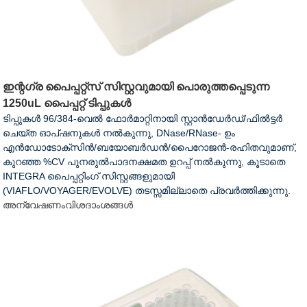
ഇന്റഗ്ര പൈപ്പറ്റ്സ് സിസ്റ്റവുമായി പൊരുത്തപ്പെടുന്ന
1250uL പൈപ്പറ്റ് ടിപ്പുകൾ
ടിപ്പുകൾ 96/384-വെൽ ഫോർമാറ്റിനായി സ്റ്റാൻഡേർഡ്/ഫിൽട്ടർ
ചെയ്ത ഓപ്ഷനുകൾ നൽകുന്നു, DNase/RNase- ഉം
എൻഡോടോക്സിൻ/ബയോബർഡൻ/പൈറോജൻ-രഹിതവുമാണ്,
കുറഞ്ഞ %CV പുനരുൽപാദനക്ഷമത ഉറപ്പ് നൽകുന്നു, കൂടാതെ
INTEGRA പൈപ്പറ്റിംഗ് സിസ്റ്റങ്ങളുമായി
(VIAFLO/VOYAGER/EVOLVE) തടസ്സമില്ലാതെ പ്രവർത്തിക്കുന്നു.
അന്വേഷണം
വിശദാംശങ്ങൾ