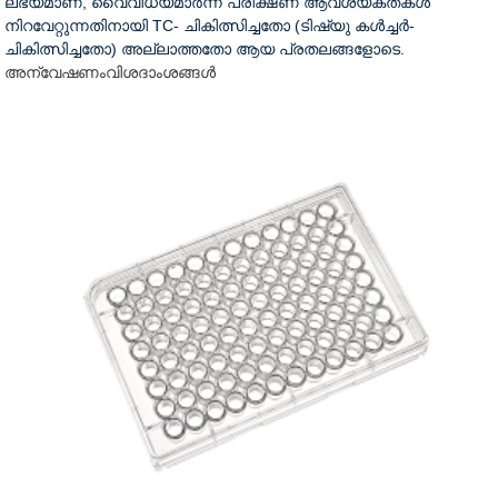
ലഭ്യമാണ്, വൈവിധ്യമാർന്ന പരീക്ഷണ ആവശ്യകതകൾ
നിറവേറ്റുന്നതിനായി TC- ചികിത്സിച്ചതോ (ടിഷ്യു കൾച്ചർ-
ചികിത്സിച്ചതോ) അല്ലാത്തതോ ആയ പ്രതലങ്ങളോടെ.
അന്വേഷണം
വിശദാംശങ്ങൾ