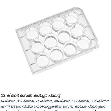
12 കിണർ സെൽ കൾച്ചർ പ്ലേറ്റ്
6-കിണർ, 12-കിണർ, 24-കിണർ, 48-കിണർ, 96-കിണർ, 384-കിണർ
എന്നിങ്ങനെ വിവിധ ഫോർമാറ്റുകളിൽ സെൽ കൾച്ചർ പ്ലേറ്റുകൾ