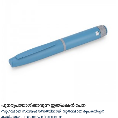
പുനരുപയോഗിക്കാവുന്ന ഇഞ്ചക്ഷൻ പേന
സുഗമമായ സ്വയംഭരണത്തിനായി നൂതനമായ രൂപകൽപ്പന
കൃത്യതയും സുഖവും നിറവേറ്റുന്നു.