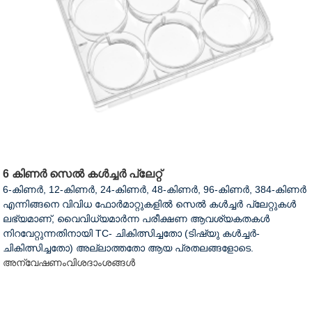
6 കിണർ സെൽ കൾച്ചർ പ്ലേറ്റ്
6-കിണർ, 12-കിണർ, 24-കിണർ, 48-കിണർ, 96-കിണർ, 384-കിണർ
എന്നിങ്ങനെ വിവിധ ഫോർമാറ്റുകളിൽ സെൽ കൾച്ചർ പ്ലേറ്റുകൾ
ലഭ്യമാണ്, വൈവിധ്യമാർന്ന പരീക്ഷണ ആവശ്യകതകൾ
നിറവേറ്റുന്നതിനായി TC- ചികിത്സിച്ചതോ (ടിഷ്യു കൾച്ചർ-
ചികിത്സിച്ചതോ) അല്ലാത്തതോ ആയ പ്രതലങ്ങളോടെ.
അന്വേഷണം
വിശദാംശങ്ങൾ