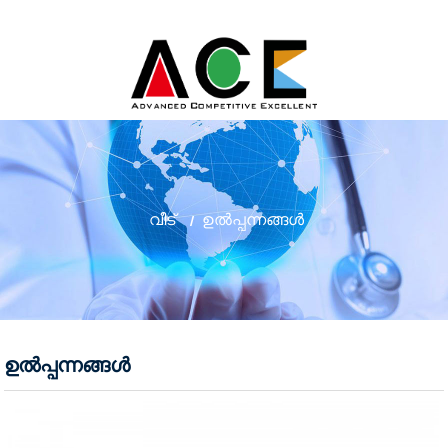
വീട്
ഉൽപ്പന്നങ്ങൾ
ഉൽപ്പന്നങ്ങൾ