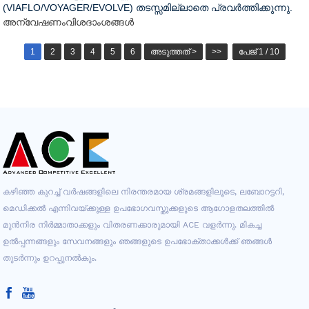
(VIAFLO/VOYAGER/EVOLVE) തടസ്സമില്ലാതെ പ്രവർത്തിക്കുന്നു.
അന്വേഷണം
വിശദാംശങ്ങൾ
1
2
3
4
5
6
അടുത്തത് >
>>
പേജ് 1 / 10
കഴിഞ്ഞ കുറച്ച് വർഷങ്ങളിലെ നിരന്തരമായ ശ്രമങ്ങളിലൂടെ, ലബോറട്ടറി,
മെഡിക്കൽ എന്നിവയ്ക്കുള്ള ഉപഭോഗവസ്തുക്കളുടെ ആഗോളതലത്തിൽ
മുൻനിര നിർമ്മാതാക്കളും വിതരണക്കാരുമായി ACE വളർന്നു. മികച്ച
ഉൽപ്പന്നങ്ങളും സേവനങ്ങളും ഞങ്ങളുടെ ഉപഭോക്താക്കൾക്ക് ഞങ്ങൾ
തുടർന്നും ഉറപ്പുനൽകും.