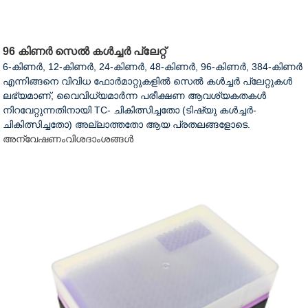
96 കിണർ സെൽ കൾച്ചർ പ്ലേറ്റ്
6-കിണർ, 12-കിണർ, 24-കിണർ, 48-കിണർ, 96-കിണർ, 384-കിണർ
എന്നിങ്ങനെ വിവിധ ഫോർമാറ്റുകളിൽ സെൽ കൾച്ചർ പ്ലേറ്റുകൾ
ലഭ്യമാണ്, വൈവിധ്യമാർന്ന പരീക്ഷണ ആവശ്യകതകൾ
നിറവേറ്റുന്നതിനായി TC- ചികിത്സിച്ചതോ (ടിഷ്യു കൾച്ചർ-
ചികിത്സിച്ചതോ) അല്ലാത്തതോ ആയ പ്രതലങ്ങളോടെ.
അന്വേഷണം
വിശദാംശങ്ങൾ