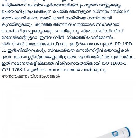
ഒപ്റ്റിമൈസ് ചെയ്ത എർഗണോമിക്സും നൂതന വസ്തുക്കളും
ഉപയോഗിച്ച് രൂപകൽപ്പന ചെയ്ത ഞങ്ങളുടെ ഡിസ്പോസിബിൾ
ഇഞ്ചക്ഷൻ പേന, ഇഞ്ചക്ഷൻ ശക്തിയെ ഗണ്യമായി
കുറയ്ക്കുകയും, കുറഞ്ഞ അസ്വസ്ഥതയോടെ സുഗമമായ
ഡെലിവറി ഉറപ്പാക്കുകയും ചെയ്യുന്നു. ക്രോണിക് ഡിസീസ്
മാനേജ്മെന്റ് (ഉദാ: ഇൻസുലിൻ, ഗ്രോത്ത് ഹോർമോൺ),
പ്രിസിഷൻ ബയോളജിക്സ് (ഉദാ: ഇന്റർഫെറോണുകൾ, PD-1/PD-
L1 ഇൻഹിബിറ്ററുകൾ), സ്വകാര്യത-സെൻസിറ്റീവ് തെറാപ്പികൾ
(ഉദാ: കോസ്മെറ്റിക് ഇൻജക്റ്റബിളുകൾ) എന്നിവയ്ക്ക് അനുയോജ്യം,
ഇത് സമാനതകളില്ലാത്ത വിശ്വാസ്യതയ്ക്കായി ISO 11608-1,
YY/T 1768-1 കൃത്യതാ മാനദണ്ഡങ്ങൾ പാലിക്കുന്നു.
അന്വേഷണം
വിശദാംശങ്ങൾ