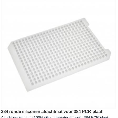
384 ronde siliconen afdichtmat voor 384 PCR-plaat
Afdichtingsmat van 100% siliconenmateriaal voor 384 PCR-plaat