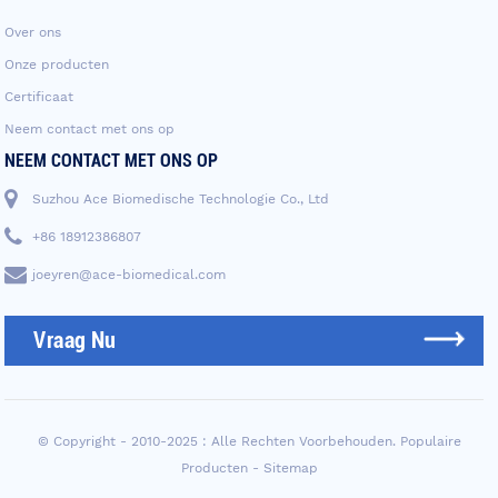
Over ons
Onze producten
Certificaat
Neem contact met ons op
NEEM CONTACT MET ONS OP
Suzhou Ace Biomedische Technologie Co., Ltd
+86 18912386807
joeyren@ace-biomedical.com
Vraag Nu
© Copyright - 2010-2025 : Alle Rechten Voorbehouden.
Populaire
Producten
-
Sitemap