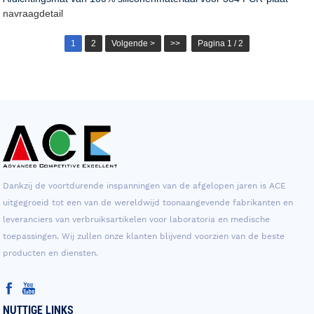
navraag
detail
1
2
Volgende >
>>
Pagina 1 / 2
Dankzij de voortdurende inspanningen van de afgelopen jaren is ACE
uitgegroeid tot een van de wereldwijd toonaangevende fabrikanten en
leveranciers van verbruiksartikelen voor laboratoria en medische
toepassingen. Wij zullen onze klanten blijvend voorzien van de beste
producten en diensten.
NUTTIGE LINKS