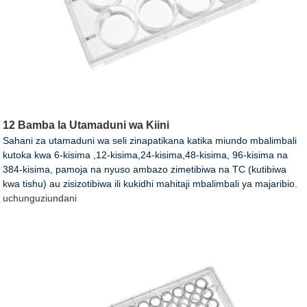
12 Bamba la Utamaduni wa Kiini
Sahani za utamaduni wa seli zinapatikana katika miundo mbalimbali
kutoka kwa 6-kisima ,12-kisima,24-kisima,48-kisima, 96-kisima na
384-kisima, pamoja na nyuso ambazo zimetibiwa na TC (kutibiwa
kwa tishu) au zisizotibiwa ili kukidhi mahitaji mbalimbali ya majaribio.
uchunguzi
undani