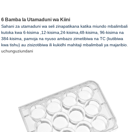
6 Bamba la Utamaduni wa Kiini
Sahani za utamaduni wa seli zinapatikana katika miundo mbalimbali
kutoka kwa 6-kisima ,12-kisima,24-kisima,48-kisima, 96-kisima na
384-kisima, pamoja na nyuso ambazo zimetibiwa na TC (kutibiwa
kwa tishu) au zisizotibiwa ili kukidhi mahitaji mbalimbali ya majaribio.
uchunguzi
undani