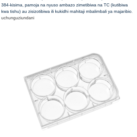
384-kisima, pamoja na nyuso ambazo zimetibiwa na TC (kutibiwa
kwa tishu) au zisizotibiwa ili kukidhi mahitaji mbalimbali ya majaribio.
uchunguzi
undani