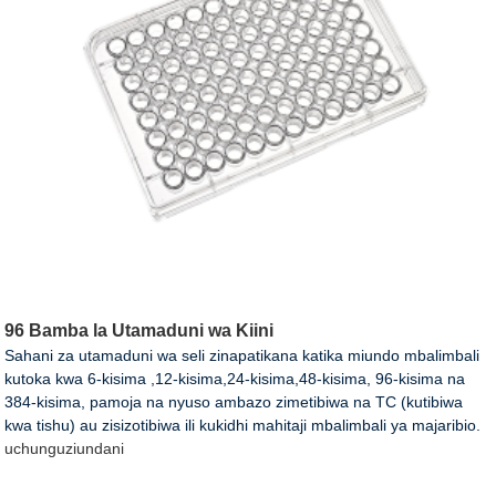
96 Bamba la Utamaduni wa Kiini
Sahani za utamaduni wa seli zinapatikana katika miundo mbalimbali
kutoka kwa 6-kisima ,12-kisima,24-kisima,48-kisima, 96-kisima na
384-kisima, pamoja na nyuso ambazo zimetibiwa na TC (kutibiwa
kwa tishu) au zisizotibiwa ili kukidhi mahitaji mbalimbali ya majaribio.
uchunguzi
undani