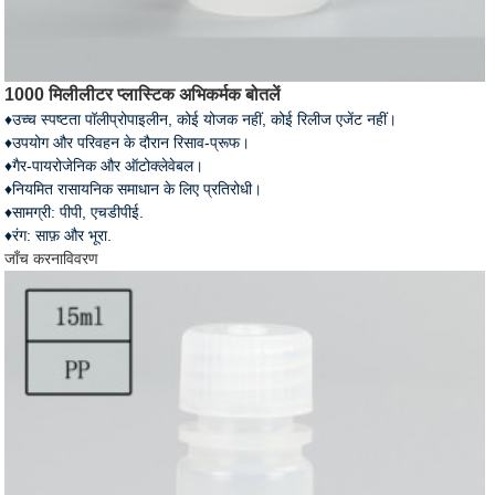
1000 मिलीलीटर प्लास्टिक अभिकर्मक बोतलें
♦उच्च स्पष्टता पॉलीप्रोपाइलीन, कोई योजक नहीं, कोई रिलीज एजेंट नहीं।
♦उपयोग और परिवहन के दौरान रिसाव-प्रूफ।
♦गैर-पायरोजेनिक और ऑटोक्लेवेबल।
♦नियमित रासायनिक समाधान के लिए प्रतिरोधी।
♦सामग्री: पीपी, एचडीपीई.
♦रंग: साफ़ और भूरा.
जाँच करना
विवरण