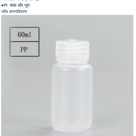
♦रंग: साफ़ और भूरा.
जाँच करना
विवरण