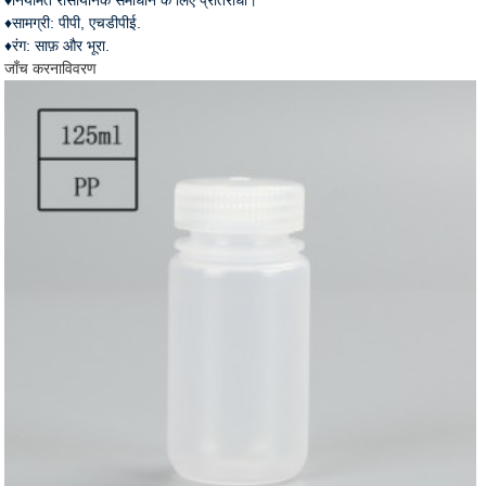
♦सामग्री: पीपी, एचडीपीई.
♦रंग: साफ़ और भूरा.
जाँच करना
विवरण