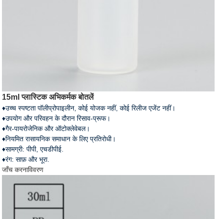
15ml प्लास्टिक अभिकर्मक बोतलें
♦उच्च स्पष्टता पॉलीप्रोपाइलीन, कोई योजक नहीं, कोई रिलीज एजेंट नहीं।
♦उपयोग और परिवहन के दौरान रिसाव-प्रूफ।
♦गैर-पायरोजेनिक और ऑटोक्लेवेबल।
♦नियमित रासायनिक समाधान के लिए प्रतिरोधी।
♦सामग्री: पीपी, एचडीपीई.
♦रंग: साफ़ और भूरा.
जाँच करना
विवरण