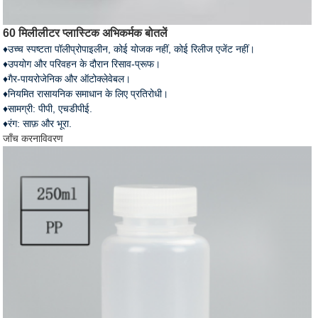
60 मिलीलीटर प्लास्टिक अभिकर्मक बोतलें
♦उच्च स्पष्टता पॉलीप्रोपाइलीन, कोई योजक नहीं, कोई रिलीज एजेंट नहीं।
♦उपयोग और परिवहन के दौरान रिसाव-प्रूफ।
♦गैर-पायरोजेनिक और ऑटोक्लेवेबल।
♦नियमित रासायनिक समाधान के लिए प्रतिरोधी।
♦सामग्री: पीपी, एचडीपीई.
♦रंग: साफ़ और भूरा.
जाँच करना
विवरण