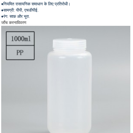
♦नियमित रासायनिक समाधान के लिए प्रतिरोधी।
♦सामग्री: पीपी, एचडीपीई.
♦रंग: साफ़ और भूरा.
जाँच करना
विवरण