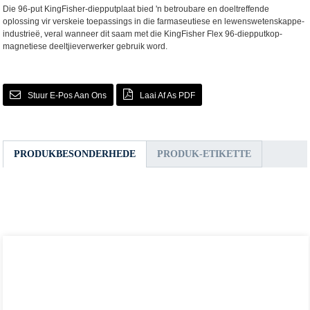
Die 96-put KingFisher-diepputplaat bied 'n betroubare en doeltreffende
oplossing vir verskeie toepassings in die farmaseutiese en lewenswetenskappe-
industrieë, veral wanneer dit saam met die KingFisher Flex 96-diepputkop-
magnetiese deeltjieverwerker gebruik word.
Stuur E-Pos Aan Ons
Laai Af As PDF
PRODUKBESONDERHEDE
PRODUK-ETIKETTE