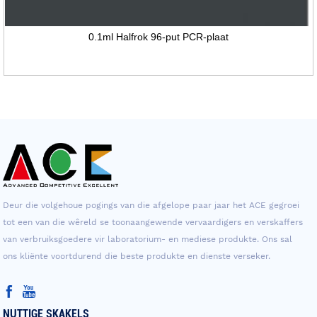
0.1ml Halfrok 96-put PCR-plaat
Deur die volgehoue ​​pogings van die afgelope paar jaar het ACE gegroei
tot een van die wêreld se toonaangewende vervaardigers en verskaffers
van verbruiksgoedere vir laboratorium- en mediese produkte. Ons sal
ons kliënte voortdurend die beste produkte en dienste verseker.
NUTTIGE SKAKELS