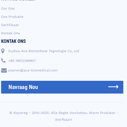
Oor Ons
Ons Produkte
Sertifikaat
Kontak Ons
KONTAK ONS
Suzhou Ace Biomediese Tegnologie Co, Ltd
+86 18912386807
joeyren@ace-biomedical.com
Navraag Nou
© Kopiereg - 2010-2025: Alle Regte Voorbehou.
Warm Produkte
-
Werfkaart