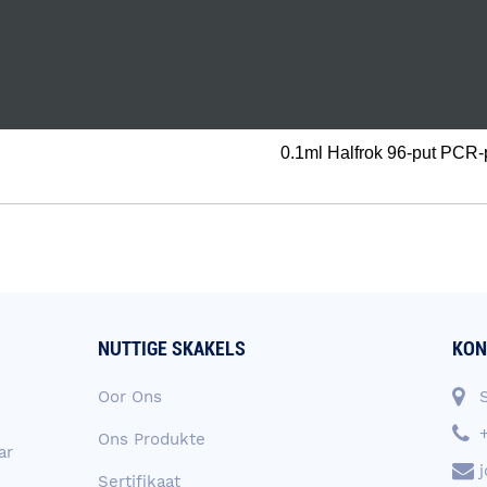
0.1ml Halfrok 96-put PCR-
NUTTIGE SKAKELS
KON
Oor Ons
Ons Produkte
ar
Sertifikaat