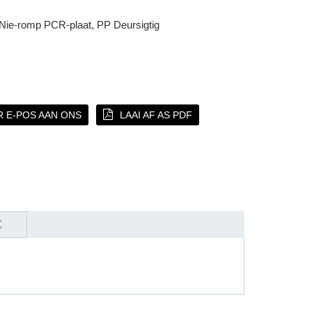
 Nie-romp PCR-plaat, PP Deursigtig
 E-POS AAN ONS
LAAI AF AS PDF
E