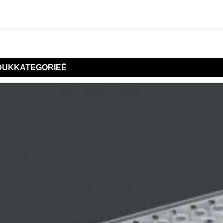
DUK
KATEGORIEË