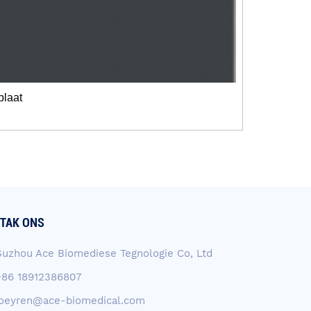
plaat
TAK ONS
Suzhou Ace Biomediese Tegnologie Co, Ltd
+86 18912386807
joeyren@ace-biomedical.com