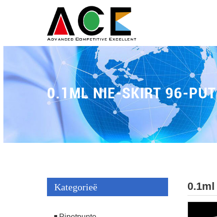
0.1ML NIE-SKIRT 96-PU
0.1ml
Kategorieë
Pipetpunte