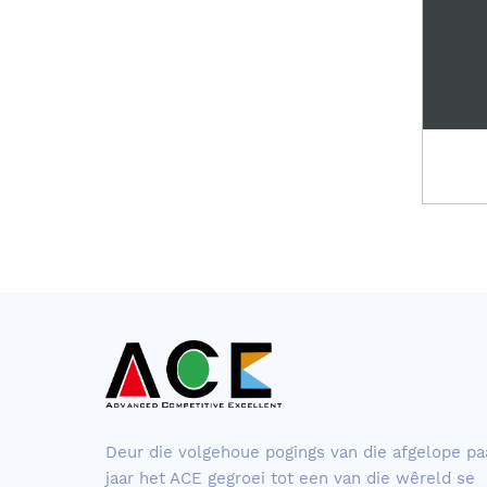
Deur die volgehoue ​​pogings van die afgelope pa
jaar het ACE gegroei tot een van die wêreld se