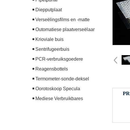
Diepputplaat
Verseëlingsfilms en -matte
Outomatiese plaatverseëlaar
Krioviale buis
Sentrifugeerbuis
PCR-verbruiksgoedere
Reagensbottels
Termometer-sonde-deksel
Oorotoskoop Specula
P
Mediese Verbruikbares