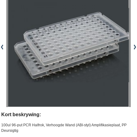
Kort beskrywing:
100ul 96-put PCR Halfrok, Verhoogde Wand (ABI-styl) Amplifikasieplaat, PP
Deursigtig