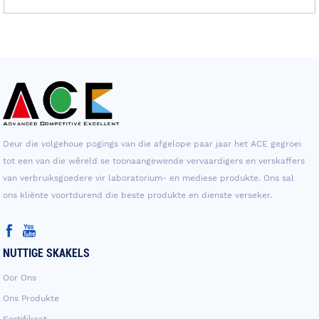
Deur die volgehoue ​​pogings van die afgelope paar jaar het ACE gegroei
tot een van die wêreld se toonaangewende vervaardigers en verskaffers
van verbruiksgoedere vir laboratorium- en mediese produkte. Ons sal
ons kliënte voortdurend die beste produkte en dienste verseker.
NUTTIGE SKAKELS
Oor Ons
Ons Produkte
Sertifikaat