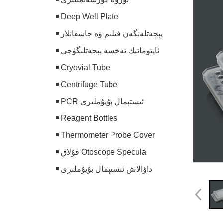
Deep Well Plate
پېچەتلەنگەن فىلىم ۋە چاشقانلار
ئاپتوماتىك تەخسە پېچەتلىگۈچى
Cryovial Tube
Centrifuge Tube
PCR ئىستېمال بۇيۇملىرى
Reagent Bottles
Thermometer Probe Cover
قۇلاق Otoscope Specula
داۋالاش ئىستېمال بۇيۇملىرى