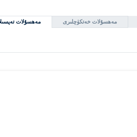
مەھسۇلات خەتكۈچلىرى
مەھسۇلات تەپسىلا