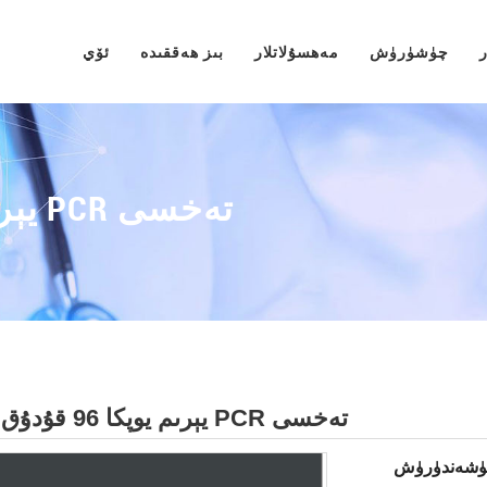
چۈشۈرۈش
مەھسۇلاتلار
بىز ھەققىدە
ئۆي
0.1ML يېرىم يوپكا 96 قۇدۇق PCR تەخسى
0.1ml يېرىم يوپكا 96 قۇدۇق PCR تەخسى