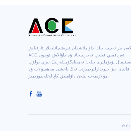
كەن بىر نەچچە يىلدا داۋاملاشقان تىرىشچانلىقلار ئارقىلىق ،
ACE تەرەققىي قىلىپ تەجرىبىخانا ۋە داۋالاش ئۈچۈن
ىستېمال بۇيۇملىرى بىلەن تەمىنلىگۈچىلەرنىڭ بىرى بولۇپ
قالدى. بىز خېرىدارلىرىمىزنى ئەڭ ياخشى مەھسۇلات ۋە
مۇلازىمەت بىلەن داۋاملىق كاپالەتلەندۈرىمىز.
© Cop