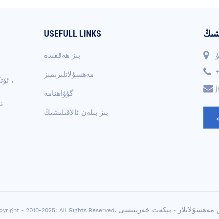
ىشىڭ
USEFULL LINKS
بىز ھەققىدە
مەھسۇلاتلىرىمىز
ئۆت
گۇۋاھنامە
ئ
بىز بىلەن ئالاقىلىشىڭ
 مەھسۇلاتلار
بېكەت خەرىتىسى
yright - 2010-2025: All Rights Reserved.
-