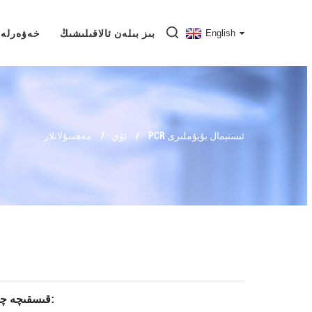
English
بىز بىلەن ئالاقىلىشىڭ
خەۋەرلەر
PCR ئىستېمال بۇيۇملىرى
ئۆي
مەھسۇلاتلار
قىسقىچە چۈشەندۈرۈش: