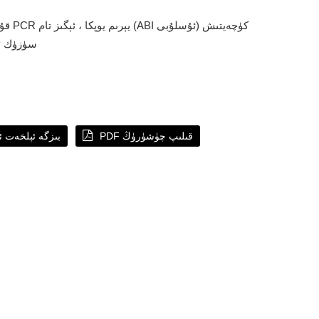
تاختىسى ، PP سۈزۈك
PDF قىلىپ چۈشۈرۈڭ
بىزگە ئېلخەت ئ