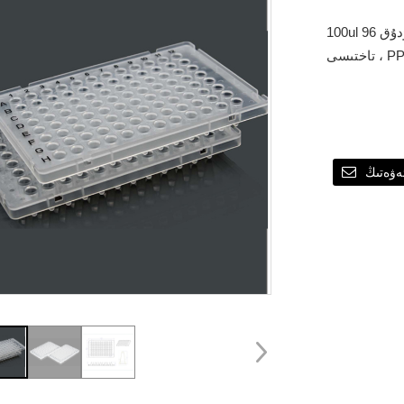
100ul 96 قۇدۇق PCR يېرىم يوپكا ، ئېگىز تام (ABI ئۇسلۇبى) كۈچەيتىش
ەۋەتىڭ