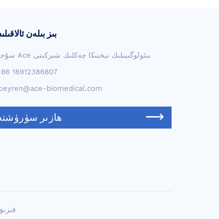
بىز بىلەن ئالاقىل
سۇجۇ Ace بىئولوگىيىلىك تېخنىكا چەكلىك شىركىتى
+86 18912386807
joeyren@ace-biomedical.com
ھازىر سۈرۈشتە
قىزىق