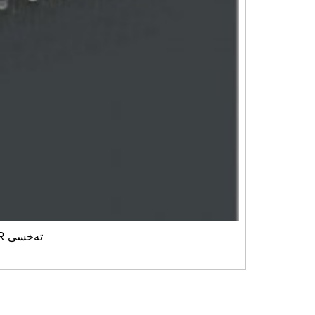
0.2ml 200ul يوپكا 96 قۇدۇق PCR تەخسى