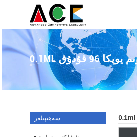
سەھىپىلەر
تۇرۇبا كۆرسەتمىلىرى