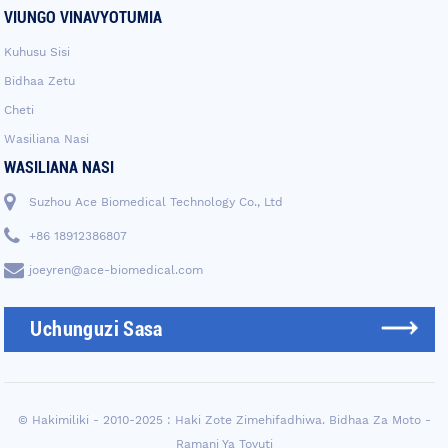
VIUNGO VINAVYOTUMIA
Kuhusu Sisi
Bidhaa Zetu
Cheti
Wasiliana Nasi
WASILIANA NASI
Suzhou Ace Biomedical Technology Co., Ltd
+86 18912386807
joeyren@ace-biomedical.com
Uchunguzi Sasa
© Hakimiliki - 2010-2025 : Haki Zote Zimehifadhiwa.
Bidhaa Za Moto
-
Ramani Ya Tovuti