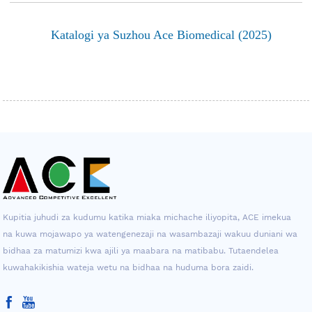
Katalogi ya Suzhou Ace Biomedical (2025)
Kupitia juhudi za kudumu katika miaka michache iliyopita, ACE imekua
na kuwa mojawapo ya watengenezaji na wasambazaji wakuu duniani wa
bidhaa za matumizi kwa ajili ya maabara na matibabu. Tutaendelea
kuwahakikishia wateja wetu na bidhaa na huduma bora zaidi.