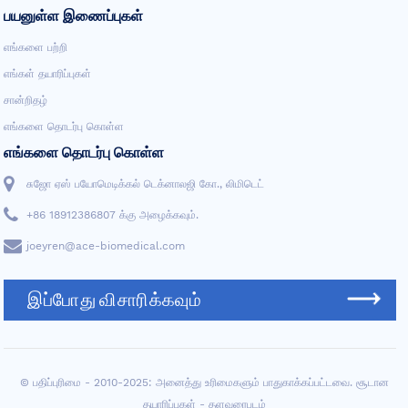
பயனுள்ள இணைப்புகள்
எங்களை பற்றி
எங்கள் தயாரிப்புகள்
சான்றிதழ்
எங்களை தொடர்பு கொள்ள
எங்களை தொடர்பு கொள்ள
சுஜோ ஏஸ் பயோமெடிக்கல் டெக்னாலஜி கோ., லிமிடெட்
+86 18912386807 க்கு அழைக்கவும்.
joeyren@ace-biomedical.com
இப்போது விசாரிக்கவும்
© பதிப்புரிமை - 2010-2025: அனைத்து உரிமைகளும் பாதுகாக்கப்பட்டவை.
சூடான
தயாரிப்புகள்
-
தளவரைபடம்