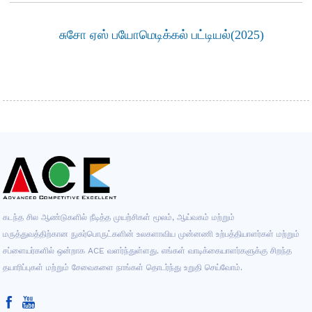
சுசோ ஏஸ் பயோமெடிக்கல் பட்டியல்(2025)
கடந்த சில ஆண்டுகளில் நீடித்த முயற்சிகள் மூலம், ஆய்வகம் மற்றும்
மருத்துவத்திற்கான நுகர்பொருட்களின் உலகளாவிய முன்னணி உற்பத்தியாளர்கள் மற்றும்
சப்ளையர்களில் ஒன்றாக ACE வளர்ந்துள்ளது. எங்கள் வாடிக்கையாளர்களுக்கு சிறந்த
தயாரிப்புகள் மற்றும் சேவைகளை நாங்கள் தொடர்ந்து உறுதி செய்வோம்.