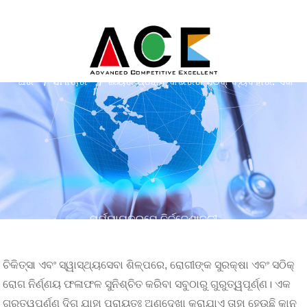
ଘର
ସମାଚାର
ଇୟର ପ୍ରୋବ୍ କଭରର ସଠିକ୍ ବ୍ୟବହାର: ଏକ
ପର୍ଯ୍ୟାୟକ୍ରମେ ନିର୍ଦ୍ଦେଶାବଳୀ
ଚିକିତ୍ସା ଏବଂ ସ୍ୱାସ୍ଥ୍ୟସେବା ଶିଳ୍ପରେ, ରୋଗୀଙ୍କ ସୁରକ୍ଷା ଏବଂ ସଠିକ୍
ରୋଗ ନିର୍ଣ୍ଣୟ ଫଳାଫଳ ସୁନିଶ୍ଚିତ କରିବା ସବୁଠାରୁ ଗୁରୁତ୍ୱପୂର୍ଣ୍ଣ। ଏକ
ଗୁରୁତ୍ୱପୂର୍ଣ୍ଣ ଦିଗ ଯାହା ପ୍ରାୟତଃ ଅଣଦେଖା କରାଯାଏ ତାହା ହେଉଛି କାନ