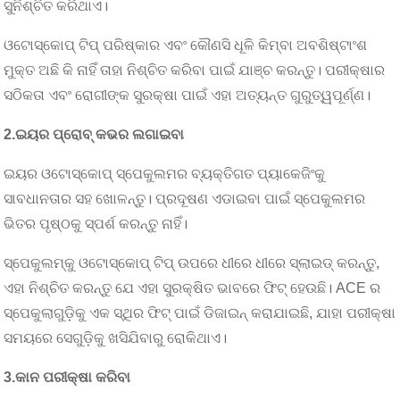
ସୁନିଶ୍ଚିତ କରିଥାଏ।
ଓଟୋସ୍କୋପ୍ ଟିପ୍ ପରିଷ୍କାର ଏବଂ କୌଣସି ଧୂଳି କିମ୍ବା ଅବଶିଷ୍ଟାଂଶ
ମୁକ୍ତ ଅଛି କି ନାହିଁ ତାହା ନିଶ୍ଚିତ କରିବା ପାଇଁ ଯାଞ୍ଚ କରନ୍ତୁ। ପରୀକ୍ଷାର
ସଠିକତା ଏବଂ ରୋଗୀଙ୍କ ସୁରକ୍ଷା ପାଇଁ ଏହା ଅତ୍ୟନ୍ତ ଗୁରୁତ୍ୱପୂର୍ଣ୍ଣ।
2.
ଇୟର ପ୍ରୋବ୍ କଭର ଲଗାଇବା
ଇୟର ଓଟୋସ୍କୋପ୍ ସ୍ପେକୁଲମର ବ୍ୟକ୍ତିଗତ ପ୍ୟାକେଜିଂକୁ
ସାବଧାନତାର ସହ ଖୋଳନ୍ତୁ। ପ୍ରଦୂଷଣ ଏଡାଇବା ପାଇଁ ସ୍ପେକୁଲମର
ଭିତର ପୃଷ୍ଠକୁ ସ୍ପର୍ଶ କରନ୍ତୁ ନାହିଁ।
ସ୍ପେକୁଲମ୍‌କୁ ଓଟୋସ୍କୋପ୍ ଟିପ୍ ଉପରେ ଧୀରେ ଧୀରେ ସ୍ଲାଇଡ୍ କରନ୍ତୁ,
ଏହା ନିଶ୍ଚିତ କରନ୍ତୁ ଯେ ଏହା ସୁରକ୍ଷିତ ଭାବରେ ଫିଟ୍ ହେଉଛି। ACE ର
ସ୍ପେକୁଲାଗୁଡ଼ିକୁ ଏକ ସ୍ଥିର ଫିଟ୍ ପାଇଁ ଡିଜାଇନ୍ କରାଯାଇଛି, ଯାହା ପରୀକ୍ଷା
ସମୟରେ ସେଗୁଡ଼ିକୁ ଖସିଯିବାରୁ ରୋକିଥାଏ।
3.
କାନ ପରୀକ୍ଷା କରିବା