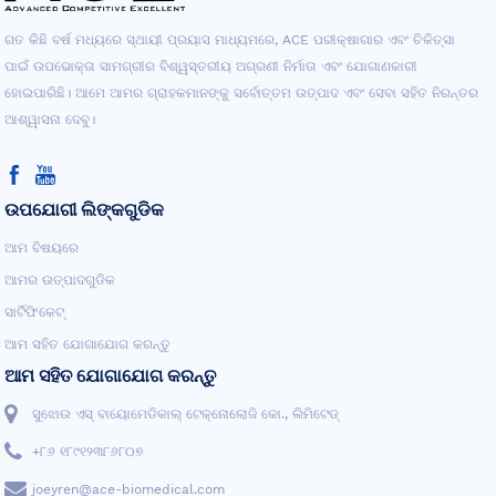
ଗତ କିଛି ବର୍ଷ ମଧ୍ୟରେ ସ୍ଥାୟୀ ପ୍ରୟାସ ମାଧ୍ୟମରେ, ACE ପରୀକ୍ଷାଗାର ଏବଂ ଚିକିତ୍ସା
ପାଇଁ ଉପଭୋକ୍ତା ସାମଗ୍ରୀର ବିଶ୍ୱସ୍ତରୀୟ ଅଗ୍ରଣୀ ନିର୍ମାତା ଏବଂ ଯୋଗାଣକାରୀ
ହୋଇପାରିଛି। ଆମେ ଆମର ଗ୍ରାହକମାନଙ୍କୁ ସର୍ବୋତ୍ତମ ଉତ୍ପାଦ ଏବଂ ସେବା ସହିତ ନିରନ୍ତର
ଆଶ୍ୱାସନା ଦେବୁ।
ଉପଯୋଗୀ ଲିଙ୍କଗୁଡିକ
ଆମ ବିଷୟରେ
ଆମର ଉତ୍ପାଦଗୁଡିକ
ସାର୍ଟିଫିକେଟ୍
ଆମ ସହିତ ଯୋଗାଯୋଗ କରନ୍ତୁ
ଆମ ସହିତ ଯୋଗାଯୋଗ କରନ୍ତୁ
ସୁଝୋଉ ଏସ୍ ବାୟୋମେଡିକାଲ୍ ଟେକ୍ନୋଲୋଜି କୋ., ଲିମିଟେଡ୍
+୮୬ ୧୮୯୧୨୩୮୬୮୦୭
joeyren@ace-biomedical.com