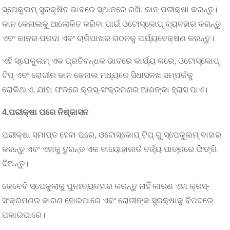
ସ୍ପେକୁଲମ୍ ସୁରକ୍ଷିତ ଭାବରେ ସ୍ଥାନରେ ରଖି, କାନ ପରୀକ୍ଷା କରନ୍ତୁ।
କାନ କେନାଲକୁ ଆଲୋକିତ କରିବା ପାଇଁ ଓଟୋସ୍କୋପ୍ ବ୍ୟବହାର କରନ୍ତୁ
ଏବଂ କାନର ପରଦା ଏବଂ ଚାରିପାଖର ଗଠନକୁ ପର୍ଯ୍ୟବେକ୍ଷଣ କରନ୍ତୁ।
ଏହି ସ୍ପେକୁଲମ୍ ଏକ ପ୍ରତିବନ୍ଧକ ଭାବରେ କାର୍ଯ୍ୟ କରେ, ଓଟୋସ୍କୋପ୍
ଟିପ୍ ଏବଂ ରୋଗୀର କାନ କେନାଲ ମଧ୍ୟରେ ସିଧାସଳଖ ସମ୍ପର୍କକୁ
ରୋକିଥାଏ, ଯାହା ଫଳରେ କ୍ରସ୍-ସଂକ୍ରମଣର ଆଶଙ୍କା ହ୍ରାସ ପାଏ।
4.
ପରୀକ୍ଷା ପରେ ନିଷ୍କାସନ
ପରୀକ୍ଷା ସମାପ୍ତ ହେବା ପରେ, ଓଟୋସ୍କୋପ୍ ଟିପ୍ ରୁ ସ୍ପେକୁଲମ୍ ବାହାର
କରନ୍ତୁ ଏବଂ ଏହାକୁ ତୁରନ୍ତ ଏକ ବାୟୋହାଜାର୍ଡ ବର୍ଜ୍ୟ ପାତ୍ରରେ ଫିଙ୍ଗି
ଦିଅନ୍ତୁ।
କେବେବି ସ୍ପେକୁଲାକୁ ପୁନଃବ୍ୟବହାର କରନ୍ତୁ ନାହିଁ କାରଣ ଏହା କ୍ରସ୍-
ସଂକ୍ରମଣର କାରଣ ହୋଇପାରେ ଏବଂ ରୋଗୀଙ୍କ ସୁରକ୍ଷାକୁ ବିପଦରେ
ପକାଇପାରେ।