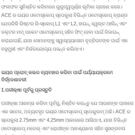
ଫଳାଫଳ ସୁନିଶ୍ଚିତ କରିବାରେ ଗୁରୁତ୍ୱପୂର୍ଣ୍ଣ ଭୂମିକା ଗ୍ରହଣ କରେ।
ACE ର ଇୟର ଓଟୋସ୍କୋପ୍ ସ୍ପେକୁଲା ବିଭିନ୍ନ ଓଟୋସ୍କୋପ୍ ବ୍ରାଣ୍ଡ
ଯେପରିକି ରିଷ୍ଟର ରି-ସ୍କୋପ୍ L1 ଏବଂ L2, ହାଇନ୍, ୱେଲ୍ଚ ଆଲିନ୍ ଏବଂ
ଡକ୍ଟର ମମ୍ ପକେଟ ଓଟୋସ୍କୋପ୍ ସହିତ ଫିଟ୍ ହେବା ପାଇଁ ଡିଜାଇନ୍
କରାଯାଇଛି, ଯାହା ସେମାନଙ୍କୁ ସ୍ୱାସ୍ଥ୍ୟସେବା ବୃତ୍ତିଗତଙ୍କ ପାଇଁ ଏକ
ବହୁମୁଖୀ ଏବଂ ନିର୍ଭରଯୋଗ୍ୟ ପସନ୍ଦ କରିଥାଏ।
ଇୟର ପ୍ରୋବ୍ କଭର ବ୍ୟବହାର କରିବା ପାଇଁ ପର୍ଯ୍ୟାୟକ୍ରମେ
ନିର୍ଦ୍ଦେଶାବଳୀ
1.
ପରୀକ୍ଷା ପୂର୍ବରୁ ପ୍ରସ୍ତୁତି
ପରୀକ୍ଷା ଆରମ୍ଭ କରିବା ପୂର୍ବରୁ, ନିଶ୍ଚିତ କରନ୍ତୁ ଯେ ଆପଣଙ୍କ ପାଖରେ
ଏକ ସତେଜ, ଅବ୍ୟବହୃତ ଇୟର ଓଟୋସ୍କୋପ୍ ସ୍ପେକୁଲମ୍ ଅଛି। ACE ର
ସ୍ପେକୁଲା 2.75mm ଏବଂ 4.25mm ଆକାରରେ ଆସିଥାଏ, ଯାହା ବିଭିନ୍ନ
ଓଟୋସ୍କୋପ୍ ମଡେଲ୍ ଏବଂ ରୋଗୀଙ୍କ ଆବଶ୍ୟକତା ସହିତ ସୁସଙ୍ଗତତା