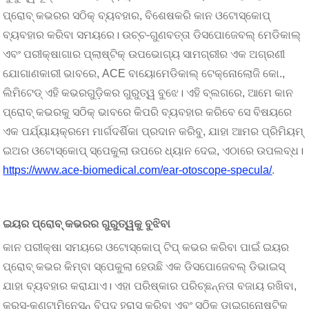
ପ୍ରୋବ୍ କଭରର ସଠିକ୍ ବ୍ୟବହାର, ବିଶେଷକରି କାନ ଓଟୋସ୍କୋପ୍
ବ୍ୟବହାର କରିବା ସମୟରେ। ଉଚ୍ଚ-ଗୁଣବତ୍ତା ଡିସପୋଜେବଲ୍ ମେଡିକାଲ୍
ଏବଂ ପରୀକ୍ଷାଗାର ପ୍ଲାଷ୍ଟିକ୍ ଉପଭୋଗ୍ୟ ସାମଗ୍ରୀର ଏକ ଅଗ୍ରଣୀ
ଯୋଗାଣକାରୀ ଭାବରେ, ACE ବାୟୋମେଡିକାଲ୍ ଟେକ୍ନୋଲୋଜି କୋ.,
ଲିମିଟେଡ୍ ଏହି କଭରଗୁଡ଼ିକର ଗୁରୁତ୍ୱ ବୁଝେ। ଏହି ବ୍ଲଗରେ, ଆମେ କାନ
ପ୍ରୋବ୍ କଭରକୁ ସଠିକ୍ ଭାବରେ କିପରି ବ୍ୟବହାର କରିବେ ସେ ବିଷୟରେ
ଏକ ପର୍ଯ୍ୟାୟକ୍ରମେ ମାର୍ଗଦର୍ଶିକା ପ୍ରଦାନ କରିବୁ, ଯାହା ଆମର ପ୍ରିମିୟମ୍
ଇଅର ଓଟୋସ୍କୋପ୍ ସ୍ପେକୁଲା ଉପରେ ଧ୍ୟାନ ଦେଇ, ଏଠାରେ ଉପଲବ୍ଧ।
https://www.ace-biomedical.com/ear-otoscope-specula/
.
ଇୟର ପ୍ରୋବ୍ କଭରର ଗୁରୁତ୍ୱକୁ ବୁଝିବା
କାନ ପରୀକ୍ଷା ସମୟରେ ଓଟୋସ୍କୋପ୍ ଟିପ୍ କଭର କରିବା ପାଇଁ ଇୟର
ପ୍ରୋବ୍ କଭର କିମ୍ବା ସ୍ପେକୁଲା ହେଉଛି ଏକ ଡିସପୋଜେବଲ୍ ଡିଭାଇସ୍
ଯାହା ବ୍ୟବହାର କରାଯାଏ। ଏହା ପରିଷ୍କାର ପରିଚ୍ଛନ୍ନତା ବଜାୟ ରଖିବା,
କ୍ରସ୍-କଣ୍ଟାମିନେସନ୍ ବିପଦ ହ୍ରାସ କରିବା ଏବଂ ସଠିକ୍ ଡାଇଗ୍ନୋଷ୍ଟିକ୍