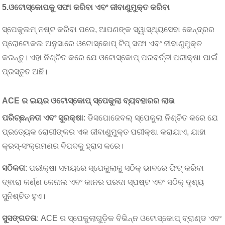
5.
ଓଟୋସ୍କୋପକୁ ସଫା କରିବା ଏବଂ ଜୀବାଣୁମୁକ୍ତ କରିବା
ସ୍ପେକୁଲମ୍ ନଷ୍ଟ କରିବା ପରେ, ଆପଣଙ୍କ ସ୍ୱାସ୍ଥ୍ୟସେବା କେନ୍ଦ୍ରର
ପ୍ରୋଟୋକଲ ଅନୁସାରେ ଓଟୋସ୍କୋପ୍ ଟିପ୍ ସଫା ଏବଂ ଜୀବାଣୁମୁକ୍ତ
କରନ୍ତୁ। ଏହା ନିଶ୍ଚିତ କରେ ଯେ ଓଟୋସ୍କୋପ୍ ପରବର୍ତ୍ତୀ ପରୀକ୍ଷା ପାଇଁ
ପ୍ରସ୍ତୁତ ଅଛି।
ACE ର ଇୟର ଓଟୋସ୍କୋପ୍ ସ୍ପେକୁଲା ବ୍ୟବହାରର ଲାଭ
ପରିଚ୍ଛନ୍ନତା ଏବଂ ସୁରକ୍ଷା
: ଡିସପୋଜେବଲ୍ ସ୍ପେକୁଲା ନିଶ୍ଚିତ କରେ ଯେ
ପ୍ରତ୍ୟେକ ରୋଗୀଙ୍କର ଏକ ଜୀବାଣୁମୁକ୍ତ ପରୀକ୍ଷା କରାଯାଏ, ଯାହା
କ୍ରସ୍-ସଂକ୍ରମଣର ବିପଦକୁ ହ୍ରାସ କରେ।
ସଠିକତା
: ପରୀକ୍ଷା ସମୟରେ ସ୍ପେକୁଲାକୁ ସଠିକ୍ ଭାବରେ ଫିଟ୍ କରିବା
ଦ୍ଵାରା କର୍ଣ୍ଣ କେନାଲ ଏବଂ କାନର ପରଦା ସ୍ପଷ୍ଟ ଏବଂ ସଠିକ୍ ଦୃଶ୍ୟ
ସୁନିଶ୍ଚିତ ହୁଏ।
ସୁସଙ୍ଗତତା
: ACE ର ସ୍ପେକୁଲାଗୁଡ଼ିକ ବିଭିନ୍ନ ଓଟୋସ୍କୋପ୍ ବ୍ରାଣ୍ଡ ଏବଂ