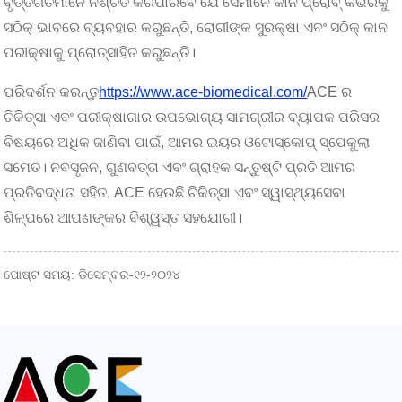
ବୃତ୍ତିଗତମାନେ ନିଶ୍ଚିତ କରିପାରିବେ ଯେ ସେମାନେ କାନ ପ୍ରୋବ୍ କଭରକୁ
ସଠିକ୍ ଭାବରେ ବ୍ୟବହାର କରୁଛନ୍ତି, ରୋଗୀଙ୍କ ସୁରକ୍ଷା ଏବଂ ସଠିକ୍ କାନ
ପରୀକ୍ଷାକୁ ପ୍ରୋତ୍ସାହିତ କରୁଛନ୍ତି।
ପରିଦର୍ଶନ କରନ୍ତୁ
https://www.ace-biomedical.com/
ACE ର
ଚିକିତ୍ସା ଏବଂ ପରୀକ୍ଷାଗାର ଉପଭୋଗ୍ୟ ସାମଗ୍ରୀର ବ୍ୟାପକ ପରିସର
ବିଷୟରେ ଅଧିକ ଜାଣିବା ପାଇଁ, ଆମର ଇୟର ଓଟୋସ୍କୋପ୍ ସ୍ପେକୁଲା
ସମେତ। ନବସୃଜନ, ଗୁଣବତ୍ତା ଏବଂ ଗ୍ରାହକ ସନ୍ତୁଷ୍ଟି ପ୍ରତି ଆମର
ପ୍ରତିବଦ୍ଧତା ସହିତ, ACE ହେଉଛି ଚିକିତ୍ସା ଏବଂ ସ୍ୱାସ୍ଥ୍ୟସେବା
ଶିଳ୍ପରେ ଆପଣଙ୍କର ବିଶ୍ୱସ୍ତ ସହଯୋଗୀ।
ପୋଷ୍ଟ ସମୟ: ଡିସେମ୍ବର-୧୨-୨୦୨୪