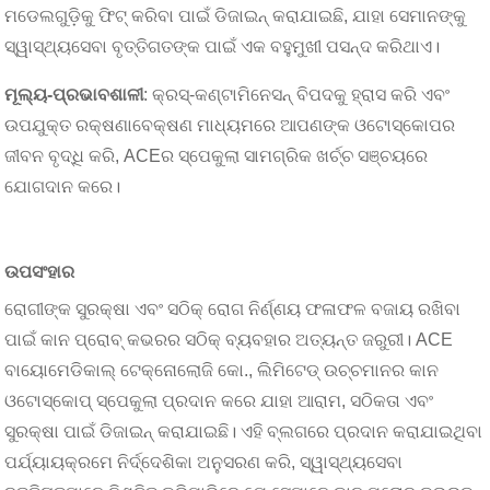
ମଡେଲଗୁଡ଼ିକୁ ଫିଟ୍ କରିବା ପାଇଁ ଡିଜାଇନ୍ କରାଯାଇଛି, ଯାହା ସେମାନଙ୍କୁ
ସ୍ୱାସ୍ଥ୍ୟସେବା ବୃତ୍ତିଗତଙ୍କ ପାଇଁ ଏକ ବହୁମୁଖୀ ପସନ୍ଦ କରିଥାଏ।
ମୂଲ୍ୟ-ପ୍ରଭାବଶାଳୀ
: କ୍ରସ୍-କଣ୍ଟାମିନେସନ୍ ବିପଦକୁ ହ୍ରାସ କରି ଏବଂ
ଉପଯୁକ୍ତ ରକ୍ଷଣାବେକ୍ଷଣ ମାଧ୍ୟମରେ ଆପଣଙ୍କ ଓଟୋସ୍କୋପର
ଜୀବନ ବୃଦ୍ଧି କରି, ACEର ସ୍ପେକୁଲା ସାମଗ୍ରିକ ଖର୍ଚ୍ଚ ସଞ୍ଚୟରେ
ଯୋଗଦାନ କରେ।
ଉପସଂହାର
ରୋଗୀଙ୍କ ସୁରକ୍ଷା ଏବଂ ସଠିକ୍ ରୋଗ ନିର୍ଣ୍ଣୟ ଫଳାଫଳ ବଜାୟ ରଖିବା
ପାଇଁ କାନ ପ୍ରୋବ୍ କଭରର ସଠିକ୍ ବ୍ୟବହାର ଅତ୍ୟନ୍ତ ଜରୁରୀ। ACE
ବାୟୋମେଡିକାଲ୍ ଟେକ୍ନୋଲୋଜି କୋ., ଲିମିଟେଡ୍ ଉଚ୍ଚମାନର କାନ
ଓଟୋସ୍କୋପ୍ ସ୍ପେକୁଲା ପ୍ରଦାନ କରେ ଯାହା ଆରାମ, ସଠିକତା ଏବଂ
ସୁରକ୍ଷା ପାଇଁ ଡିଜାଇନ୍ କରାଯାଇଛି। ଏହି ବ୍ଲଗରେ ପ୍ରଦାନ କରାଯାଇଥିବା
ପର୍ଯ୍ୟାୟକ୍ରମେ ନିର୍ଦ୍ଦେଶିକା ଅନୁସରଣ କରି, ସ୍ୱାସ୍ଥ୍ୟସେବା